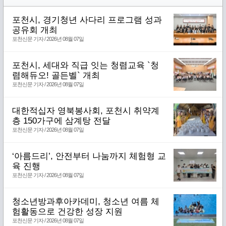
포천시, 경기청년 사다리 프로그램 성과
공유회 개최
포천신문 기자 / 2026년 08월 07일
포천시, 세대와 직급 잇는 청렴교육 `청
렴해듀오! 골든벨` 개최
포천신문 기자 / 2026년 08월 07일
대한적십자 영북봉사회, 포천시 취약계
층 150가구에 삼계탕 전달
포천신문 기자 / 2026년 08월 07일
‘아름드리’, 안전부터 나눔까지 체험형 교
육 진행
포천신문 기자 / 2026년 08월 07일
청소년방과후아카데미, 청소년 여름 체
험활동으로 건강한 성장 지원
포천신문 기자 / 2026년 08월 07일