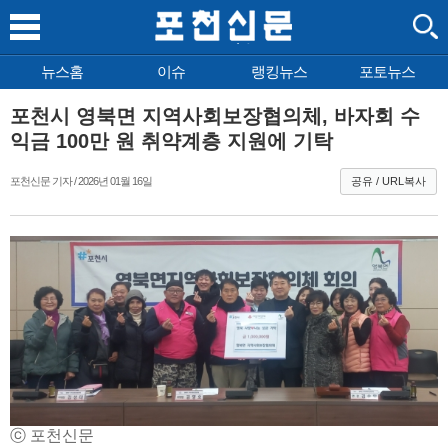
뉴스홈
이슈
랭킹뉴스
포토뉴스
포천시 영북면 지역사회보장협의체, 바자회 수
익금 100만 원 취약계층 지원에 기탁
포천신문 기자 / 2026년 01월 16일
공유 / URL복사
ⓒ 포천신문