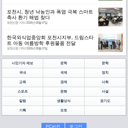
포천시, 청년 낙농인과 폭염 극복 스마트
축사 환기 해법 찾다
포천신문 기자 / 2026년 08월 07일
한국외식업중앙회 포천시지부, 드림스타
트 아동 여름방학 후원물품 전달
포천신문 기자 / 2026년 08월 07일
시민기자 제보
문학
문학
국내
국제
정치
교육
경제
사회
스포츠
문화
사설
칼럼
생활상식
경기도
기획
포토
PC버전
로그인