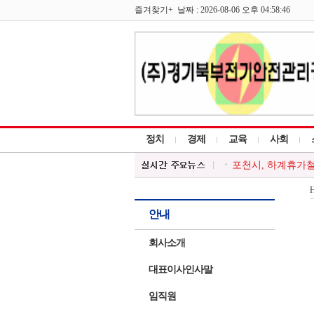
즐겨찾기+ 날짜 : 2026-08-06 오후 04:58:46
정치
경제
교육
사회
포천시, 하계휴가철 
포천소방서, 여름철
포천시종합사회복지관,
포천시종합사회복지
안내
포천시 감사담당관,
회사소개
대표이사인사말
임직원