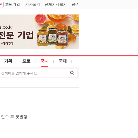
회원가입
기사쓰기
전체기사보기
원격
기획
포토
국내
국제
인 인수 후 첫발행]