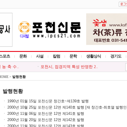
스포츠
문화
사설
칼럼
문학
생활상식
경기도
농·축·수..
포천시, 접경지역 특성 반영한 2..
 화재예방 중..
포천소방서, 소방시설 등 신고포..
 2026 뭉..
HOME >
발행현황
포천시, 여름철 물놀이 안전사고..
관, 지역주민..
포천시, 한국공인중개사협회 포..
 찾아가는 읍..
포천시 드림스타트, `나를 지키..
발행현황
ㆍ 1990년 01월 15일 포천신문 창간호~제139호 발행
ㆍ 2000년 10월 25일 포천신문 12면 제140호 발행 [재 창간호-최호열 발행
ㆍ 2000년 11월 06일 포천신문 12면 제141호 발행
ㆍ 2000년 11월 20일 포천신문 12면 제142호 발행
ㆍ 2000년 11월 30일 포천신문 12면 제143호 발행