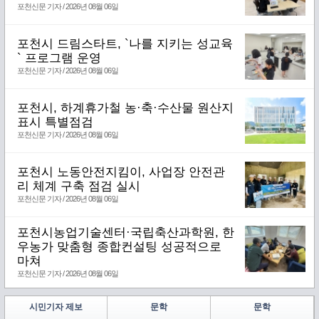
포천신문 기자 / 2026년 08월 06일
포천시 드림스타트, `나를 지키는 성교육
` 프로그램 운영
포천신문 기자 / 2026년 08월 06일
포천시, 하계휴가철 농·축·수산물 원산지
표시 특별점검
포천신문 기자 / 2026년 08월 06일
포천시 노동안전지킴이, 사업장 안전관
리 체계 구축 점검 실시
포천신문 기자 / 2026년 08월 06일
포천시농업기술센터·국립축산과학원, 한
우농가 맞춤형 종합컨설팅 성공적으로
마쳐
포천신문 기자 / 2026년 08월 06일
시민기자 제보
문학
문학