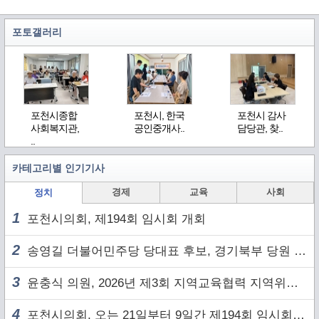
포토갤러리
포천시종합
포천시, 한국
포천시 감사
사회복지관,
공인중개사..
담당관, 찾..
..
카테고리별 인기기사
경제
교육
사회
정치
1
포천시의회, 제194회 임시회 개회
2
송영길 더불어민주당 당대표 후보, 경기북부 당원 및 2030 세대와 ‘소통 행보’
3
윤충식 의원, 2026년 제3회 지역교육협력 지역위원회 주재
4
포천시의회, 오는 21일부터 9일간 제194회 임시회 개회