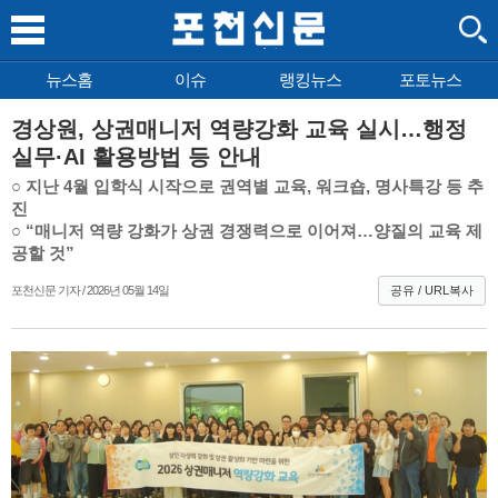
뉴스홈
이슈
랭킹뉴스
포토뉴스
경상원, 상권매니저 역량강화 교육 실시…행정
실무·AI 활용방법 등 안내
○ 지난 4월 입학식 시작으로 권역별 교육, 워크숍, 명사특강 등 추
진
○ “매니저 역량 강화가 상권 경쟁력으로 이어져…양질의 교육 제
공할 것”
포천신문 기자 / 2026년 05월 14일
공유 / URL복사