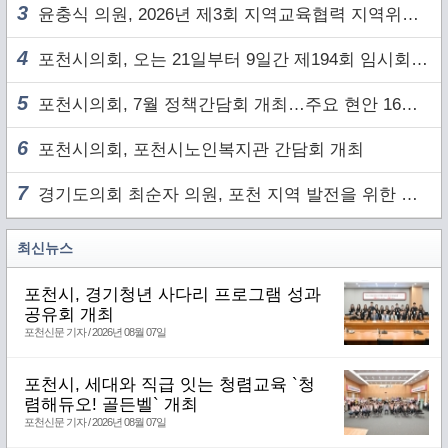
3
윤충식 의원, 2026년 제3회 지역교육협력 지역위원회 주재
4
포천시의회, 오는 21일부터 9일간 제194회 임시회 개회
5
포천시의회, 7월 정책간담회 개최…주요 현안 16건 점검
6
포천시의회, 포천시노인복지관 간담회 개최
7
경기도의회 최순자 의원, 포천 지역 발전을 위한 정담회 개최
최신뉴스
포천시, 경기청년 사다리 프로그램 성과
공유회 개최
포천신문 기자 / 2026년 08월 07일
포천시, 세대와 직급 잇는 청렴교육 `청
렴해듀오! 골든벨` 개최
포천신문 기자 / 2026년 08월 07일