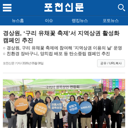
뉴스홈
이슈
랭킹뉴스
포토뉴스
경상원, ‘구리 유채꽃 축제’서 지역상권 활성화
캠페인 추진
○ 경상원, 구리 유채꽃 축제에 참여해 ’지역상권 이용의 날’ 운영
○ 친환경 장바구니, 양치컵 배포 등 탄소중립 캠페인 추진
포천신문 기자 / 2026년 05월 08일
공유 / URL복사