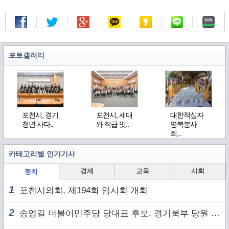
포토갤러리
포천시, 경기
포천시, 세대
대한적십자
청년 사다..
와 직급 잇..
영북봉사
회,..
카테고리별 인기기사
경제
교육
사회
정치
1
포천시의회, 제194회 임시회 개회
2
송영길 더불어민주당 당대표 후보, 경기북부 당원 및 2030 세대와 ‘소통 행보’