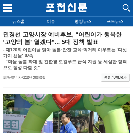
뉴스홈
이슈
랭킹뉴스
포토뉴스
민경선 고양시장 예비후보, “어린이가 행복한
‘고양의 봄’ 열겠다”... 5대 정책 발표
- 제120회 어린이날 맞아 돌봄·안전·교육·먹거리 아우르는 ‘다섯
가지 선물’ 약속
- “마을 돌봄 확대 및 친환경 로컬푸드 급식 지원 등 세심한 정책
으로 정성 다할 것”
포천신문 기자 / 2026년 05월 06일
공유 / URL복사