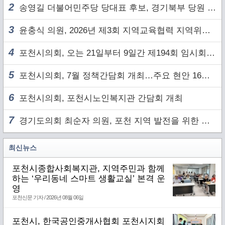
2
송영길 더불어민주당 당대표 후보, 경기북부 당원 및 2030 세대와 ‘소통 행보’
3
윤충식 의원, 2026년 제3회 지역교육협력 지역위원회 주재
4
포천시의회, 오는 21일부터 9일간 제194회 임시회 개회
5
포천시의회, 7월 정책간담회 개최…주요 현안 16건 점검
6
포천시의회, 포천시노인복지관 간담회 개최
7
경기도의회 최순자 의원, 포천 지역 발전을 위한 정담회 개최
최신뉴스
포천시종합사회복지관, 지역주민과 함께
하는 ‘우리동네 스마트 생활교실’ 본격 운
영
포천신문 기자 / 2026년 08월 06일
포천시, 한국공인중개사협회 포천시지회