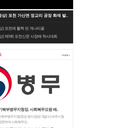
영상] 포천 가산면 정교리 공장 화재 발..
상] 포천에 활짝 핀 개나리꽃
상] 제9회 포천신문 사장배 척사대회
도
기북부병무지청장, 사회복무요원 배..
북부병무지청(청장 윤미경)은 5일(수) 파주시청
방문하여 사회복무요..