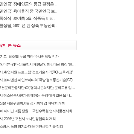
민연금] 장애연금의 등급 결정은 ..
민연금] 육아휴직 중 국민연금 보..
학상식] 초여름 6월, 식중독 비상..
률상담] 50여 년 된 상속 부동산의..
많이 본 뉴스
별기고=최호열] 누굴 위한 ‘수사권 박탈’인가
뷰=강태선] 포천시 재향군인회 강태선 회장 “안보의식 확립과 지역사회 봉사로 신뢰받는 향군 만..
, 취업지원 프로그램 ‘정보기술자격(ITQ) 교육과정’ 운영
 ㈜티엔젠·파인브이티와 ‘국방 정보통신기술(ICT) 융합보안’ 업무협약 체결
포천문화관광재단-(재)평택시문화재단, 문화교류 업무협약 체결
 청소년봉사단과 함께하는 ‘폭염 대비 얼음 물 나눔’ 캠페인 실시
신문 자문위원회, 8월 정기회의 겸 야유회 개최
위에 피어난 여름 정원… 국립수목원 습지식물전시회 개최
시, 2026년 포천시 노사민정협의회 개최
소방서, 폭염 장기화 대응 현안사항 긴급 점검