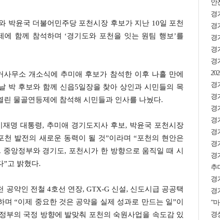
안
경
 박윤국 더불어민주당 포천시장 후보가 지난 10일 포천
경기
에 함께 참석하며 ‘경기도와 포천을 잇는 원팀 행보’를
경
경기
경
2
선거사무소 개소식에 추미애 후보가 참석한 이후 나흘 만에
경기
날 박 후보와 함께 신읍5일장을 찾아 상인과 시민들의 목
경
 열린 물골연등제에 참석해 시민들과 인사를 나눴다.
경
경기
이재명 대통령, 추미애 경기도지사 후보, 박윤국 포천시장
경기
포천 발전의 새로운 동력이 될 것”이라며 “포천의 현안은
경기
. 중앙정부와 경기도, 포천시가 한 방향으로 움직일 때 시
경
다”고 밝혔다.
추미
경
 공약인 전철 4호선 연장, GTX-G 신설, 신도시급 공공택
경기
하며 “이제 중요한 것은 공약을 실제 성과로 만드는 일”이
”마
경상
권정부의 국정 방향에 발맞춰 포천의 숙원사업을 속도감 있