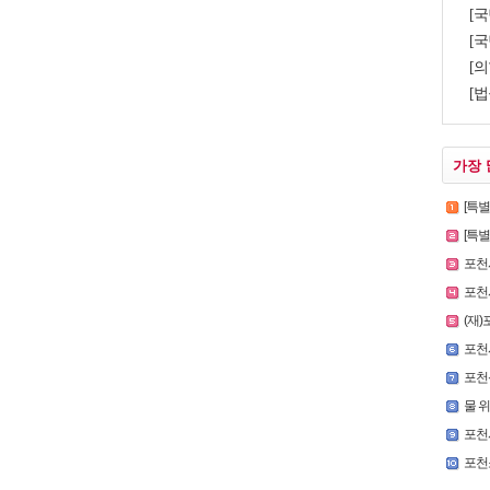
[국
[국
[의
[법
가장 
[특
[특별인터
포천시
포천시,
(재)
포천시
포천
물 
포천
포천