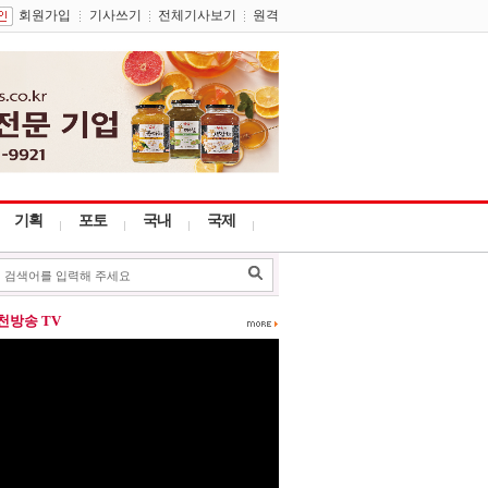
회원가입
기사쓰기
전체기사보기
원격
기획
포토
국내
국제
포천방송 TV