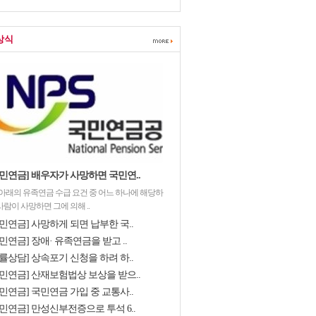
상식
국민연금] 배우자가 사망하면 국민연..
 아래의 유족연금 수급 요건 중 어느 하나에 해당하
사람이 사망하면 그에 의해 ..
민연금] 사망하게 되면 납부한 국..
민연금] 장애· 유족연금을 받고 ..
률상담] 상속포기 신청을 하려 하..
국민연금] 산재보험법상 보상을 받으..
민연금] 국민연금 가입 중 교통사..
국민연금] 만성신부전증으로 투석 6..