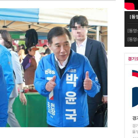
[동
[동영
[동영
경기
경
경기
을 