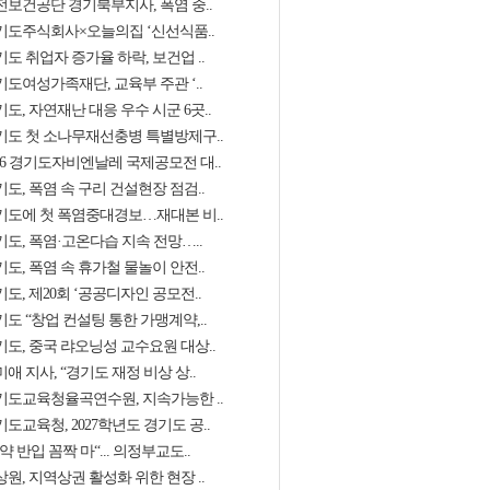
전보건공단 경기북부지사, 폭염 중..
기도주식회사×오늘의집 ‘신선식품..
도 취업자 증가율 하락, 보건업 ..
기도여성가족재단, 교육부 주관 ‘..
도, 자연재난 대응 우수 시군 6곳..
기도 첫 소나무재선충병 특별방제구..
026 경기도자비엔날레 국제공모전 대..
도, 폭염 속 구리 건설현장 점검..
기도에 첫 폭염중대경보…재대본 비..
기도, 폭염·고온다습 지속 전망…..
도, 폭염 속 휴가철 물놀이 안전..
도, 제20회 ‘공공디자인 공모전..
도 “창업 컨설팅 통한 가맹계약,..
기도, 중국 랴오닝성 교수요원 대상..
애 지사, “경기도 재정 비상 상..
기도교육청율곡연수원, 지속가능한 ..
도교육청, 2027학년도 경기도 공..
약 반입 꼼짝 마“... 의정부교도..
원, 지역상권 활성화 위한 현장 ..