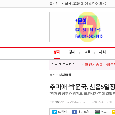
즐겨찾기+ 날짜 : 2026-08-06 오후 04:58:46
정치
경제
교육
사회
포천시종합사회복지
포천시 감사담당관,
포천시, 하계휴가철 
뉴스 >
정치종합
포천소방서, 여름철
포천시종합사회복지관,
추미애·박윤국, 신읍5일
“이재명 정부와 경기도, 포천시가 함께 일할 힘
포천신문
기자 / ipcs21@hanmail.net
입력 : 2026년 05월 1
트위터
페이스북
밴드