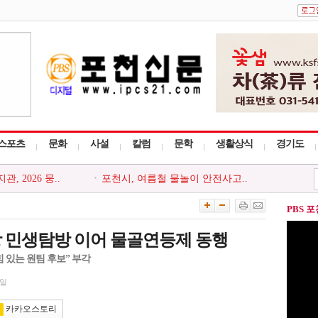
스포츠
문화
사설
칼럼
문학
생활상식
경기도
관, 지역주민..
포천시, 한국공인중개사협회 포..
 찾아가는 읍..
포천시 드림스타트, `나를 지키..
농·축·수..
포천시, 접경지역 특성 반영한 2..
PBS 
 화재예방 중..
포천소방서, 소방시설 등 신고포..
 2026 뭉..
포천시, 여름철 물놀이 안전사고..
장 민생탐방 이어 물골연등제 동행
 있는 원팀 후보” 부각
1일
카카오스토리