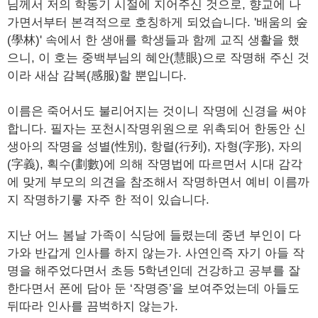
님께서 저의 학동기 시절에 지어주신 것으로, 향교에 나
가면서부터 본격적으로 호칭하게 되었습니다. '배움의 숲
(學林)' 속에서 한 생애를 학생들과 함께 교직 생활을 했
으니, 이 호는 중백부님의 혜안(慧眼)으로 작명해 주신 것
이라 새삼 감복(感服)할 뿐입니다.
이름은 죽어서도 불리어지는 것이니 작명에 신경을 써야
합니다. 필자는 포천시작명위원으로 위촉되어 한동안 신
생아의 작명을 성별(性別), 항렬(行列), 자형(字形), 자의
(字義), 획수(劃數)에 의해 작명법에 따르면서 시대 감각
에 맞게 부모의 의견을 참조해서 작명하면서 예비 이름까
지 작명하기릏 자주 한 적이 있습니다.
지난 어느 봄날 가족이 식당에 들렸는데 중년 부인이 다
가와 반갑게 인사를 하지 않는가. 사연인즉 자기 아들 작
명을 해주었다면서 초등 5학년인데 건강하고 공부를 잘
한다면서 폰에 담아 둔 ‘작명증’을 보여주었는데 아들도
뒤따라 인사를 끔벅하지 않는가.