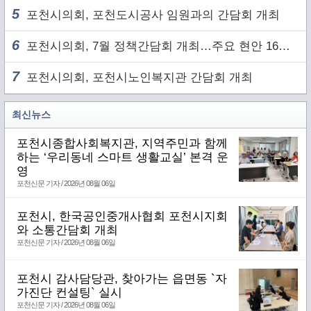
5
포천시의회, 포천도시공사 임원과의 간담회 개최
6
포천시의회, 7월 정책간담회 개최…주요 현안 16건 점검
7
포천시의회, 포천시노인복지관 간담회 개최
최신뉴스
포천시종합사회복지관, 지역주민과 함께
하는 ‘우리동네 스마트 생활교실’ 본격 운
영
포천신문 기자 / 2026년 08월 06일
포천시, 한국공인중개사협회 포천시지회
와 소통간담회 개최
포천신문 기자 / 2026년 08월 06일
포천시 감사담당관, 찾아가는 읍면동 `자
가진단 컨설팅` 실시
포천신문 기자 / 2026년 08월 06일