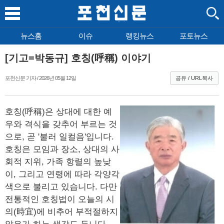
뉴스홈
이슈
랭킹뉴스
포토뉴스
[기고=박동규] 호칭(呼稱) 이야기
포천신문 기자 / 2026년 05월 12일
공유 / URL복사
호칭(呼稱)은 상대에 대한 예
우와 격식을 갖추어 부르는 것
으로, 곧 '불러 일컬음'입니다.
호칭은 모임과 장소, 상대의 사
회적 지위, 가족 항렬의 높낮
이, 그리고 연령에 따라 각양각
색으로 불리고 있습니다. 다만
전통적인 호칭법이 오늘의 시
의(時宜)에 비추어 부적절하지