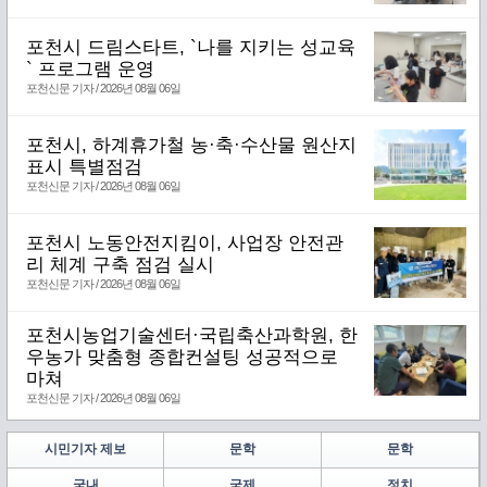
포천시 드림스타트, `나를 지키는 성교육
` 프로그램 운영
포천신문 기자 / 2026년 08월 06일
포천시, 하계휴가철 농·축·수산물 원산지
표시 특별점검
포천신문 기자 / 2026년 08월 06일
포천시 노동안전지킴이, 사업장 안전관
리 체계 구축 점검 실시
포천신문 기자 / 2026년 08월 06일
포천시농업기술센터·국립축산과학원, 한
우농가 맞춤형 종합컨설팅 성공적으로
마쳐
포천신문 기자 / 2026년 08월 06일
시민기자 제보
문학
문학
국내
국제
정치