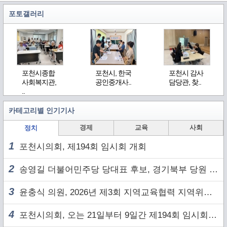
포토갤러리
포천시종합
포천시, 한국
포천시 감사
사회복지관,
공인중개사..
담당관, 찾..
..
카테고리별 인기기사
경제
교육
사회
정치
1
포천시의회, 제194회 임시회 개회
2
송영길 더불어민주당 당대표 후보, 경기북부 당원 및 2030 세대와 ‘소통 행보’
3
윤충식 의원, 2026년 제3회 지역교육협력 지역위원회 주재
4
포천시의회, 오는 21일부터 9일간 제194회 임시회 개회