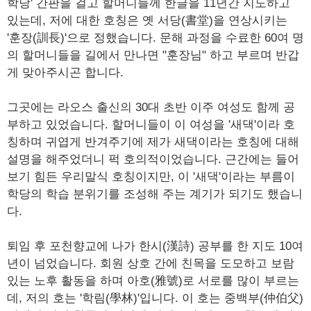
학당' 간판을 걸고 할머니들께 한글을 11년간 지도하고
있는데, 저에 대한 호칭은 옛 서당(書堂)을 연상시키는
'훈장(訓長)'으로 정했습니다. 문해 과정을 수료한 60여 명
의 할머니들을 길에서 만나면 "훈장님" 하고 부르며 반갑
게 맞아주시곤 합니다.
그곳에는 라오스 출신의 30대 초반 이주 여성도 함께 공
부하고 있었습니다. 할머니들이 이 여성을 '새댁'이라 호
칭하며 귀엽게 반겨주기에 제가 새댁이라는 호칭에 대해
설명을 해주었더니 퍽 호의적이었습니다. 근간에는 들어
보기 힘든 우리말식 호칭이지만, 이 '새댁'이라는 부름이
학당의 학습 분위기를 조성해 주는 계기가 되기도 했습니
다.
퇴임 후 포천향교에 나가 한시(漢詩) 공부를 한 지도 10여
년이 넘었습니다. 회원 상호 간에 친목을 도모하고 보람
있는 노후 활동을 하며 아호(雅號)로 서로를 많이 부르는
데, 저의 호는 '학림(學林)'입니다. 이 호는 중백부(仲伯父)