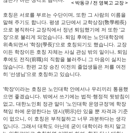
않은가 하는 생각도 듭니다.
< 박동규 / 전 영북고 교장 >
호칭은 서로를 부르는 수단이며, 또한 그 사람의 이름을
말해 주기도 합니다. 평생 교단에서 교학상장(敎學相長)
으로 봉직하다 교장직에서 정년 퇴임했기에 저 또한 '교
장'으로 불리게 되었습니다. 퇴임 후에는 노인대학장에
위촉되면서 '학장(學長)'으로 호칭되기도 했습니다. 교장
이든 학장이든 호칭 자체는 사실 관심 밖의 일이나, 퇴임
후에도 전직(前職)의 직함을 불러주니 그 마음이 싫지는
않습니다. 한편 교장 승진 이전의 졸업생들은 저를 여전
히 '선생님'으로 호칭하고 있습니다.
'학장'이라는 호칭은 노인대학 안에서나 우리끼리 통용했
으면 좋겠습니다. 밖에서 쓰기에는 법적·행정적 뒷받침이
없고, 대한노인회 정관 말미 '노인대학 운영규정'에 학장
책임 하에 운영한다는 명시(明示)만 있을 뿐 자격과 기준
이 없으니, 이 호칭은 부적절하고 너무 과분하다는 생각
입니다. 그래서 대학도 아닌데 굳이 대학이라 하지 말고