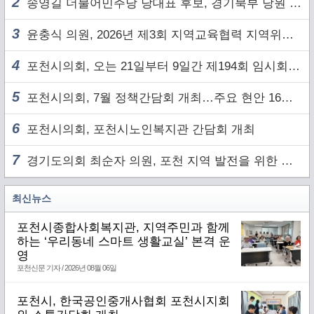
2
송영길 더불어민주당 당대표 후보, 경기북부 당원 및 2030 세대와 ‘소통 행보’
3
윤충식 의원, 2026년 제3회 지역교육협력 지역위원회 주재
4
포천시의회, 오는 21일부터 9일간 제194회 임시회 개회
5
포천시의회, 7월 정책간담회 개최…주요 현안 16건 점검
6
포천시의회, 포천시노인복지관 간담회 개최
7
경기도의회 최순자 의원, 포천 지역 발전을 위한 정담회 개최
최신뉴스
포천시종합사회복지관, 지역주민과 함께
하는 ‘우리동네 스마트 생활교실’ 본격 운
영
포천신문 기자 / 2026년 08월 06일
포천시, 한국공인중개사협회 포천시지회