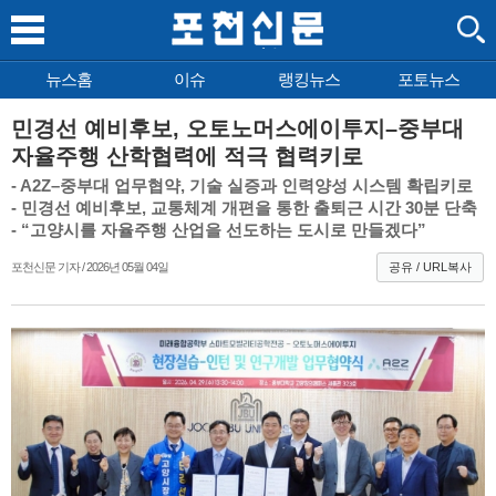
뉴스홈
이슈
랭킹뉴스
포토뉴스
민경선 예비후보, 오토노머스에이투지–중부대
자율주행 산학협력에 적극 협력키로
- A2Z–중부대 업무협약, 기술 실증과 인력양성 시스템 확립키로
- 민경선 예비후보, 교통체계 개편을 통한 출퇴근 시간 30분 단축
- “고양시를 자율주행 산업을 선도하는 도시로 만들겠다”
포천신문 기자 / 2026년 05월 04일
공유 / URL복사