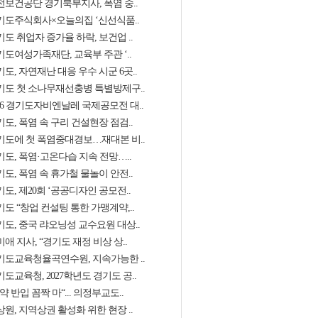
전보건공단 경기북부지사, 폭염 중..
기도주식회사×오늘의집 ‘신선식품..
도 취업자 증가율 하락, 보건업 ..
기도여성가족재단, 교육부 주관 ‘..
도, 자연재난 대응 우수 시군 6곳..
기도 첫 소나무재선충병 특별방제구..
026 경기도자비엔날레 국제공모전 대..
도, 폭염 속 구리 건설현장 점검..
기도에 첫 폭염중대경보…재대본 비..
기도, 폭염·고온다습 지속 전망…..
도, 폭염 속 휴가철 물놀이 안전..
도, 제20회 ‘공공디자인 공모전..
도 “창업 컨설팅 통한 가맹계약,..
기도, 중국 랴오닝성 교수요원 대상..
애 지사, “경기도 재정 비상 상..
기도교육청율곡연수원, 지속가능한 ..
도교육청, 2027학년도 경기도 공..
약 반입 꼼짝 마“... 의정부교도..
원, 지역상권 활성화 위한 현장 ..