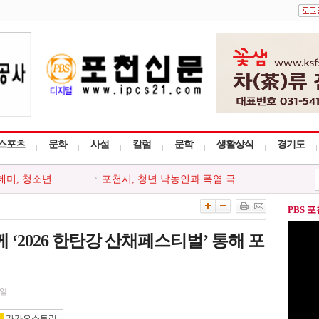
스포츠
문화
사설
칼럼
문학
생활상식
경기도
, 청소년 ..
포천시, 청년 낙농인과 폭염 극..
천시지부, ..
포천동 유관 단체, 지역 주민 위..
 ‘포천시사..
포천시종합사회복지관, 지역주민..
PBS 
사다리 프로그..
포천시, 세대와 직급 잇는 청렴..
회, 포천시 ..
‘아름드리’, 안전부터 나눔까..
‘2026 한탄강 산채페스티벌’ 통해 포
2일
카카오스토리