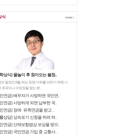
상식
학상식] 물놀이 후 찾아오는 불청..
의 절정인 8월, 찌는 듯한 더위를 피하기 위해 시
 계곡이나 수영장을 찾는 분..
국민연금] 배우자가 사망하면 국민연..
민연금] 사망하게 되면 납부한 국..
민연금] 장애· 유족연금을 받고 ..
률상담] 상속포기 신청을 하려 하..
국민연금] 산재보험법상 보상을 받으..
민연금] 국민연금 가입 중 교통사..