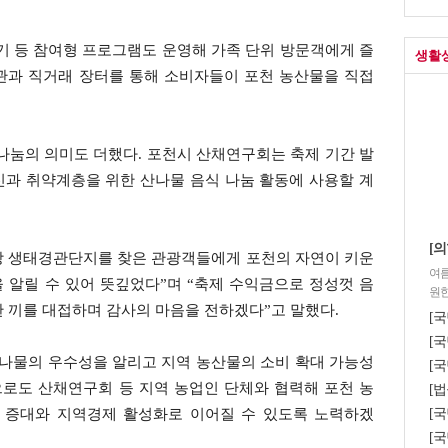
기 등 참여형 프로그램도 운영해 가족 단위 방문객에게 즐
생활
관과 직거래 장터를 통해 소비자들이 포천 농산물을 직접
나눔의 의미도 더했다. 포천시 산채연구회는 축제 기간 발
신과 취약계층을 위한 산나물 음식 나눔 활동에 사용할 계
[의
강 생태경관단지를 찾은 관광객들에게 포천의 자연이 키운
여름
 알릴 수 있어 뜻깊었다”며 “축제 수익금으로 정성껏 음
원한
 끼를 대접하며 감사의 마음을 전하겠다”고 말했다.
[
[국
산나물의 우수성을 알리고 지역 농산물의 소비 확대 가능성
[국
으로도 산채연구회 등 지역 농업인 단체와 협력해 포천 농
[법
[
득 증대와 지역경제 활성화로 이어질 수 있도록 노력하겠
[국