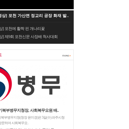
영상] 포천 가산면 정교리 공장 화재 발..
상] 포천에 활짝 핀 개나리꽃
상] 제9회 포천신문 사장배 척사대회
도
기북부병무지청장, 사회복무요원 배..
북부병무지청(청장 윤미경)은 5일(수) 파주시청
방문하여 사회복무요..