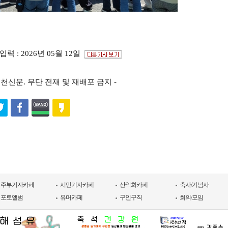
입력 : 2026년 05월 12일
s ⓒ포천신문. 무단 전재 및 재배포 금지 -
주부기자카페
시민기자카페
산악회카페
축사/기념사
포토앨범
유머카페
구인구직
회의/모임