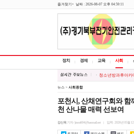
즐겨찾기+ 날짜 : 2026-08-07 오후 04:59:11
정치
경제
교육
사회
청소년방과후아카데미
한국외식업중앙회 포
포천시, 시민과 함께
뉴스 >
사회종합
포천시, 경기청년 
대한적십자 영북봉사
포천시, 산채연구회와 함께 
천 산나물 매력 선보여
강신옥
기자 / jinmi604@hanmail.net
입력 : 2026년 05월 1
트위터
페이스북
밴드