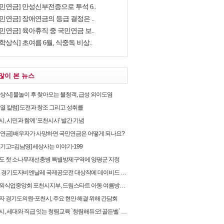
국민연금] 만성신부전증으로 투석 6..
민연금] 장애연금의 등급 결정은 ..
민연금] 육아휴직 중 국민연금 보..
학상식] 초여름 6월, 식중독 비상..
많이 본 뉴스
학상식] 물놀이 후 찾아오는 불청객, 급성 외이도염
순열 칼럼] 도전과 창조 그리고 성취를
, 시민과 함께 ‘포천시사’ 발간 기념
민연금] 배우자가 사망하면 국민연금은 어떻게 되나요?
유기고=김남영] 세상사는 이야기-199
도 첫 소나무재선충병 특별방제구역에 양평군 지정
 경기도자비엔날레 국제공모전 대상작에 데이비드 라우어의 ‘펀치카드 하우스’ 선정
식업중앙회 포천시지부, 드림스타트 아동 여름방학 후원물품 전달
자 경기도의원-포천시, 주요 현안 해결 위해 간담회
, 세대와 직급 잇는 청렴교육 `청렴해듀오! 골든벨` 개최