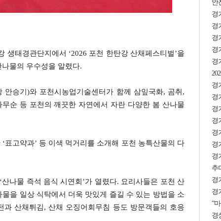
안
경
경기
경
경기
강 생태경관단지에서 ‘2026 포천 한탄강 산채페스티벌’을
경
산나물의 우수성을 알렸다.
2
경기
 안승기)와 포천시농업기술센터가 함께 삼잎국화, 곰취,
경
엄나무순 등 포천의 깨끗한 자연에서 자란 다양한 봄 산나물
경
경기
경기
‘표고약과’ 등 이색 먹거리를 소개해 포천 농특산물의 다
경기
경
추미
경
‘산나물 즉석 음식 시연회’가 열렸다. 요리사들은 포천 산
경기
물을 일상 식탁에서 더욱 맛있게 즐길 수 있는 방법을 소
”마
전과 산채튀김, 산채 오징어회무침 등도 방문객들의 호응
경상