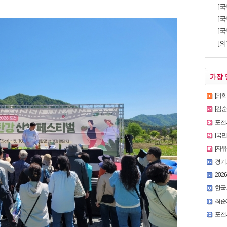
[
[국
[국
[의
가장 
[의
[김
포천시
[국
[자
경기
2026
한국외
최순
포천시