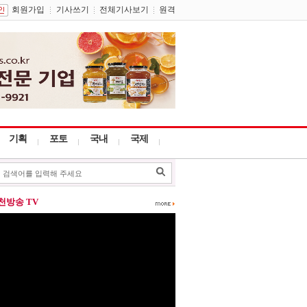
회원가입
기사쓰기
전체기사보기
원격
기획
포토
국내
국제
포천방송 TV