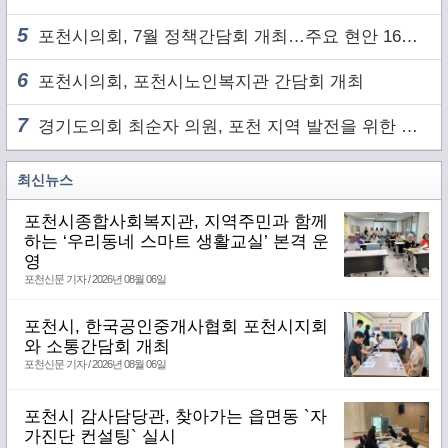
5
포천시의회, 7월 정책간담회 개최…주요 현안 16건 점검
6
포천시의회, 포천시노인복지관 간담회 개최
7
경기도의회 최순자 의원, 포천 지역 발전을 위한 정담회 개최
최신뉴스
포천시종합사회복지관, 지역주민과 함께
하는 ‘우리동네 스마트 생활교실’ 본격 운
영
포천신문 기자 / 2026년 08월 06일
포천시, 한국공인중개사협회 포천시지회
와 소통간담회 개최
포천신문 기자 / 2026년 08월 06일
포천시 감사담당관, 찾아가는 읍면동 `자
가진단 컨설팅` 실시