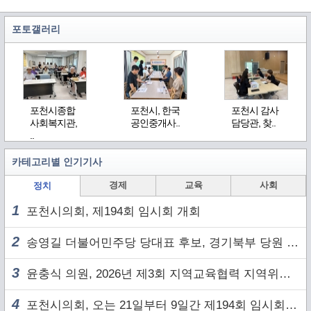
포토갤러리
포천시종합
포천시, 한국
포천시 감사
사회복지관,
공인중개사..
담당관, 찾..
..
카테고리별 인기기사
경제
교육
사회
정치
1
포천시의회, 제194회 임시회 개회
2
송영길 더불어민주당 당대표 후보, 경기북부 당원 및 2030 세대와 ‘소통 행보’
3
윤충식 의원, 2026년 제3회 지역교육협력 지역위원회 주재
4
포천시의회, 오는 21일부터 9일간 제194회 임시회 개회