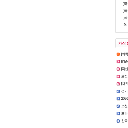
[
[국
[국
[의
가장 
[의
[김
[국
포천시
[자
경기
2026
포천
포천
한국외