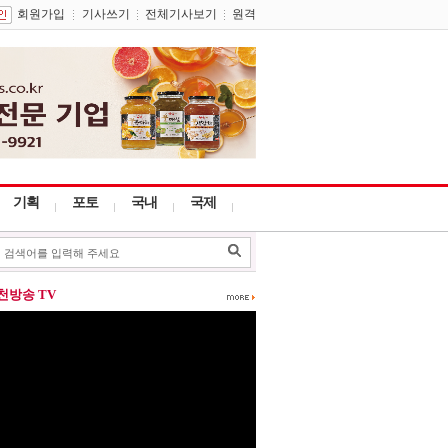
회원가입
기사쓰기
전체기사보기
원격
기획
포토
국내
국제
포천방송 TV