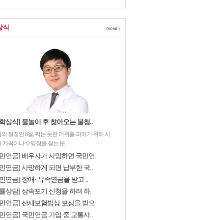
상식
학상식] 물놀이 후 찾아오는 불청..
의 절정인 8월, 찌는 듯한 더위를 피하기 위해 시
 계곡이나 수영장을 찾는 분..
국민연금] 배우자가 사망하면 국민연..
민연금] 사망하게 되면 납부한 국..
민연금] 장애· 유족연금을 받고 ..
률상담] 상속포기 신청을 하려 하..
국민연금] 산재보험법상 보상을 받으..
민연금] 국민연금 가입 중 교통사..