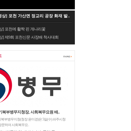
영상] 포천 가산면 정교리 공장 화재 발..
상] 포천에 활짝 핀 개나리꽃
상] 제9회 포천신문 사장배 척사대회
도
기북부병무지청장, 사회복무요원 배..
북부병무지청(청장 윤미경)은 5일(수) 파주시청
방문하여 사회복무요..