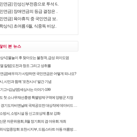
국민연금] 만성신부전증으로 투석 6..
민연금] 장애연금의 등급 결정은 ..
민연금] 육아휴직 중 국민연금 보..
학상식] 초여름 6월, 식중독 비상..
많이 본 뉴스
학상식] 물놀이 후 찾아오는 불청객, 급성 외이도염
순열 칼럼] 도전과 창조 그리고 성취를
민연금] 배우자가 사망하면 국민연금은 어떻게 되나요?
, 시민과 함께 ‘포천시사’ 발간 기념
유기고=김남영] 세상사는 이야기-199
도 첫 소나무재선충병 특별방제구역에 양평군 지정
 경기도자비엔날레 국제공모전 대상작에 데이비드 라우어의 ‘펀치카드 하우스’ 선정
소방서, 소방시설 등 신고포상제 홍보 강화
신문 자문위원회, 8월 정기회의 겸 야유회 개최
식업중앙회 포천시지부, 드림스타트 아동 여름방학 후원물품 전달