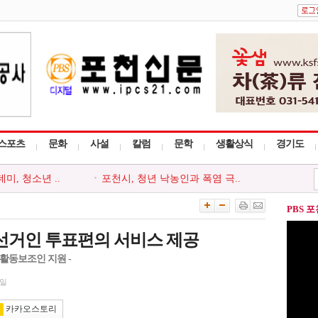
스포츠
문화
사설
칼럼
문학
생활상식
경기도
, 청소년 ..
포천시, 청년 낙농인과 폭염 극..
천시지부, ..
포천동 유관 단체, 지역 주민 위..
 ‘포천시사..
포천시종합사회복지관, 지역주민..
PBS 
사다리 프로그..
포천시, 세대와 직급 잇는 청렴..
회, 포천시 ..
‘아름드리’, 안전부터 나눔까..
선거인 투표편의 서비스 제공
 활동보조인 지원 -
1일
카카오스토리