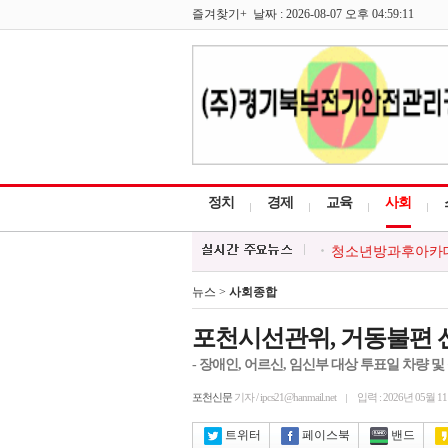
즐겨찾기+ 날짜 : 2026-08-07 오후 04:59:11
정치
경제
교육
사회
청소년방과후아카데미
한국외식업중앙회 포
포천시, 시민과 함께
뉴스 >
사회종합
포천시, 경기청년 
대한적십자 영북봉사
포천시선관위, 거동불편 
- 장애인, 어르신, 임신부 대상 투표일 차량 및
포천신문
기자 / ipcs21@hanmail.net
입력 : 2026년 05월 1
트위터
페이스북
밴드