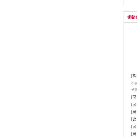
생활
[의
여름
원한
[
[국
[국
[법
[
[국