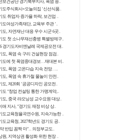
전보건공단 경기북부지사, 폭염 중..
기도주식회사×오늘의집 ‘신선식품..
도 취업자 증가율 하락, 보건업 ..
기도여성가족재단, 교육부 주관 ‘..
도, 자연재난 대응 우수 시군 6곳..
기도 첫 소나무재선충병 특별방제구..
026 경기도자비엔날레 국제공모전 대..
도, 폭염 속 구리 건설현장 점검..
기도에 첫 폭염중대경보…재대본 비..
기도, 폭염·고온다습 지속 전망…..
도, 폭염 속 휴가철 물놀이 안전..
도, 제20회 ‘공공디자인 공모전..
도 “창업 컨설팅 통한 가맹계약,..
기도, 중국 랴오닝성 교수요원 대상..
애 지사, “경기도 재정 비상 상..
기도교육청율곡연수원, 지속가능한 ..
도교육청, 2027학년도 경기도 공..
약 반입 꼼짝 마“... 의정부교도..
원, 지역상권 활성화 위한 현장 ..