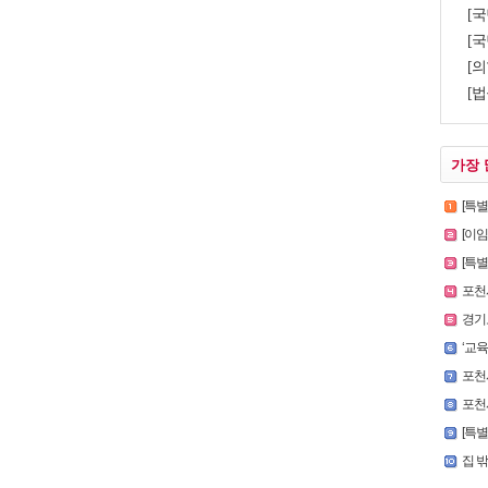
[국
[국
[의
[법
가장 
[특
[이
[특별인터
포천시
경기도
‘교육의
포천시청
포천시
[특
집 