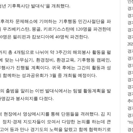
안
청년 기후특사단 발대식’을 개최했다.
경
경기
후격차 문제해소에 기여하는 기후행동 민간사절단을 파
경
월 우즈베키스탄, 몽골, 키르기스스탄에 120명을 파견한데
경기
80명은 필리핀과 캄보디아에 40명씩 파견한다.
경
2
경기
일까지 총 4개팀으로 나뉘어 약 3주간의 해외봉사 활동을 펼
경
 맞는 나무심기, 환경정비, 환경교육, 기후행동 캠페인,
경
행사가 진행될 계획이다. 귀국 후에는 그간의 활동과 성
경기
 함께하는 성과공유회가 3월 중 개최될 예정이다.
경기
경기
의 출범을 알리는 이번 발대식에서는 팀별 활동계획을 발
경
사명감과 봉사의지를 다졌다.
추미
경
석 현장에서 영상메시지를 통해 단원들을 격려했다. 김 지
경기
계 정치·경제 지도자들이 모여서 다양한 논의를 하는데 큰
”마
 고어 등과 만나 경기도의 노력을 알렸고 함께 협력하기로
경상