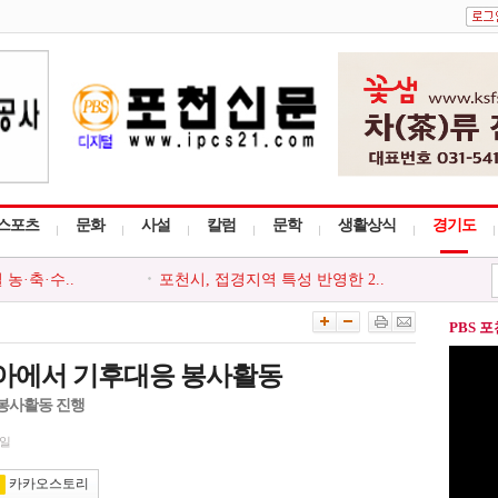
스포츠
문화
사설
칼럼
문학
생활상식
경기도
농·축·수..
포천시, 접경지역 특성 반영한 2..
포천시, 주요..
포천소방서, 여름철 화재예방 중..
설 등 신고포..
포천시종합사회복지관, 2026 뭉..
PBS 
관, 지역주민..
포천시, 한국공인중개사협회 포..
 찾아가는 읍..
포천시 드림스타트, `나를 지키..
아에서 기후대응 봉사활동
 봉사활동 진행
6일
카카오스토리