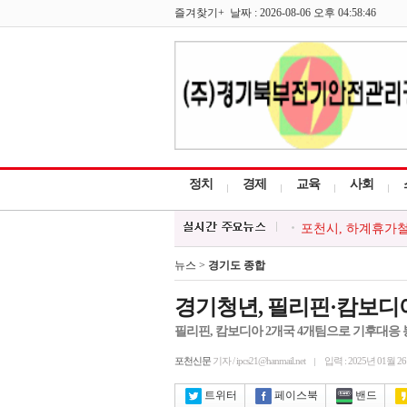
즐겨찾기+ 날짜 : 2026-08-06 오후 04:58:46
정치
경제
교육
사회
포천시, 하계휴가철 
최순자 경기도의원-
포천소방서, 소방시
뉴스 >
경기도 종합
포천시종합사회복지
포천시 감사담당관,
경기청년, 필리핀·캄보디
필리핀, 캄보디아 2개국 4개팀으로 기후대응
포천신문
기자 / ipcs21@hanmail.net
입력 : 2025년 01월 2
트위터
페이스북
밴드