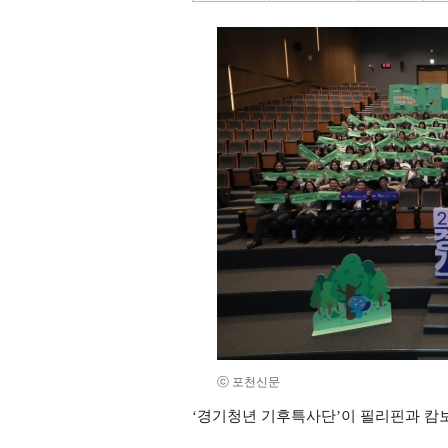
ⓒ 포천신문
‘경기청년 기후특사단’이 필리핀과 캄