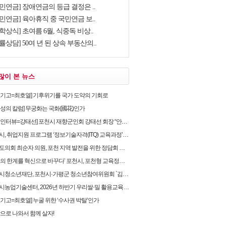
민연금] 장애연금의 등급 결정은 ..
민연금] 육아휴직 중 국민연금 보..
학상식] 초여름 6월, 식중독 비상..
률상담] 50여 년 된 상속 부동산의..
많이 본 뉴스
별기고=최호열] 기후위기를 국가 도약의 기회로
임성의 칼럼] 무궁화는 국화(國花)인가
뷰=강태선] 포천시 재향군인회 강태선 회장 “안보의식 확립과 지역사회 봉사로 신뢰받는 향군 만..
, 취업지원 프로그램 ‘정보기술자격(ITQ) 교육과정’ 운영
의회 최순자 의원, 포천 지역 발전을 위한 정담회 개최
 한계를 혁신으로 바꾸다’ 포천시, 포천형 교육정책 성과… 교육혁신선도지역 도전
소년재단, 포천시·가평군 청소년참여위원회 `김용태 국회의원과의 정책간담회` 개최
농업기술센터, 2026년 하반기 우리쌀·밀 활용교육 교육생 모집
별기고=최호열] 누굴 위한 ‘수사권 박탈’인가
밖으로 나와서 함께 살자!