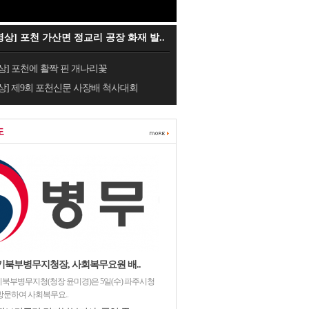
영상] 포천 가산면 정교리 공장 화재 발..
상] 포천에 활짝 핀 개나리꽃
상] 제9회 포천신문 사장배 척사대회
도
기북부병무지청장, 사회복무요원 배..
북부병무지청(청장 윤미경)은 5일(수) 파주시청
방문하여 사회복무요..