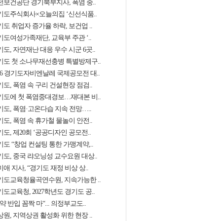
전보건공단 경기북부지사, 폭염 중..
기도주식회사×오늘의집 ‘신선식품..
도 취업자 증가율 하락, 보건업 ..
기도여성가족재단, 교육부 주관 ‘..
도, 자연재난 대응 우수 시군 6곳..
기도 첫 소나무재선충병 특별방제구..
026 경기도자비엔날레 국제공모전 대..
도, 폭염 속 구리 건설현장 점검..
기도에 첫 폭염중대경보…재대본 비..
기도, 폭염·고온다습 지속 전망…..
도, 폭염 속 휴가철 물놀이 안전..
도, 제20회 ‘공공디자인 공모전..
도 “창업 컨설팅 통한 가맹계약,..
기도, 중국 랴오닝성 교수요원 대상..
애 지사, “경기도 재정 비상 상..
기도교육청율곡연수원, 지속가능한 ..
도교육청, 2027학년도 경기도 공..
약 반입 꼼짝 마“... 의정부교도..
원, 지역상권 활성화 위한 현장 ..