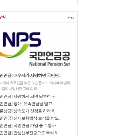
상식
국민연금] 배우자가 사망하면 국민연..
 아래의 유족연금 수급 요건 중 어느 하나에 해당하
사람이 사망하면 그에 의해 ..
민연금] 사망하게 되면 납부한 국..
민연금] 장애· 유족연금을 받고 ..
률상담] 상속포기 신청을 하려 하..
국민연금] 산재보험법상 보상을 받으..
민연금] 국민연금 가입 중 교통사..
국민연금] 만성신부전증으로 투석 6..