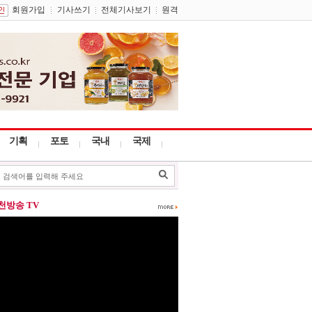
회원가입
기사쓰기
전체기사보기
원격
기획
포토
국내
국제
포천방송 TV