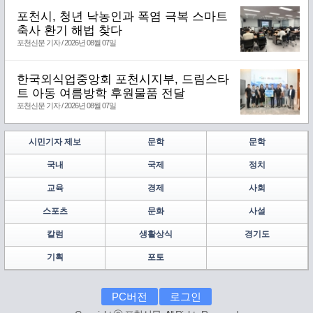
포천시, 청년 낙농인과 폭염 극복 스마트
축사 환기 해법 찾다
포천신문 기자 / 2026년 08월 07일
한국외식업중앙회 포천시지부, 드림스타
트 아동 여름방학 후원물품 전달
포천신문 기자 / 2026년 08월 07일
시민기자 제보
문학
문학
국내
국제
정치
교육
경제
사회
스포츠
문화
사설
칼럼
생활상식
경기도
기획
포토
PC버전
로그인