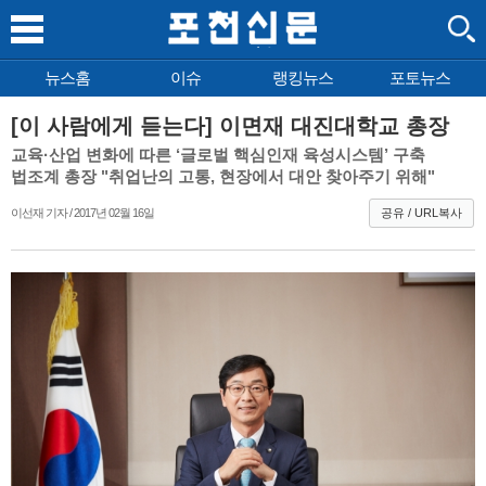
뉴스홈
이슈
랭킹뉴스
포토뉴스
[이 사람에게 듣는다] 이면재 대진대학교 총장
교육·산업 변화에 따른 ‘글로벌 핵심인재 육성시스템’ 구축
법조계 총장 "취업난의 고통, 현장에서 대안 찾아주기 위해"
이선재 기자 / 2017년 02월 16일
공유 / URL복사