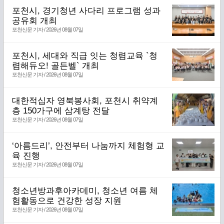
포천시, 경기청년 사다리 프로그램 성과
공유회 개최
포천신문 기자 / 2026년 08월 07일
포천시, 세대와 직급 잇는 청렴교육 `청
렴해듀오! 골든벨` 개최
포천신문 기자 / 2026년 08월 07일
대한적십자 영북봉사회, 포천시 취약계
층 150가구에 삼계탕 전달
포천신문 기자 / 2026년 08월 07일
‘아름드리’, 안전부터 나눔까지 체험형 교
육 진행
포천신문 기자 / 2026년 08월 07일
청소년방과후아카데미, 청소년 여름 체
험활동으로 건강한 성장 지원
포천신문 기자 / 2026년 08월 07일