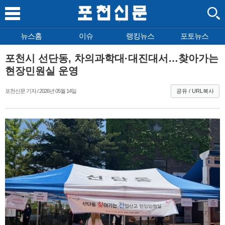
뉴스홈
이슈
랭킹뉴스
포토뉴스
포천시 선단동, 차의과학대·대진대서…찾아가는
현장민원실 운영
포천신문 기자 / 2026년 05월 14일
공유 / URL복사