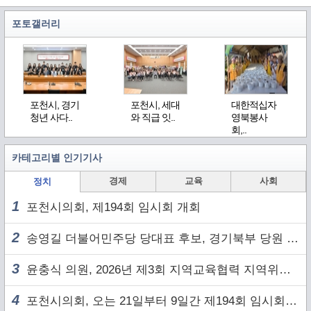
포토갤러리
포천시, 경기
포천시, 세대
대한적십자
청년 사다..
와 직급 잇..
영북봉사
회,..
카테고리별 인기기사
경제
교육
사회
정치
1
포천시의회, 제194회 임시회 개회
2
송영길 더불어민주당 당대표 후보, 경기북부 당원 및 2030 세대와 ‘소통 행보’
3
윤충식 의원, 2026년 제3회 지역교육협력 지역위원회 주재
4
포천시의회, 오는 21일부터 9일간 제194회 임시회 개회