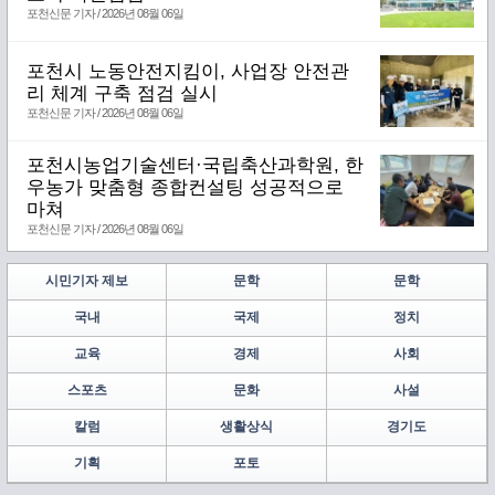
포천신문 기자 / 2026년 08월 06일
포천시 노동안전지킴이, 사업장 안전관
리 체계 구축 점검 실시
포천신문 기자 / 2026년 08월 06일
포천시농업기술센터·국립축산과학원, 한
우농가 맞춤형 종합컨설팅 성공적으로
마쳐
포천신문 기자 / 2026년 08월 06일
시민기자 제보
문학
문학
국내
국제
정치
교육
경제
사회
스포츠
문화
사설
칼럼
생활상식
경기도
기획
포토