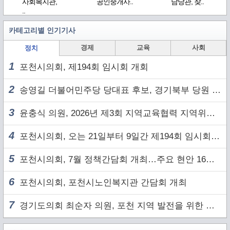
사회복지관,
공인중개사..
담당관, 찾..
..
카테고리별 인기기사
경제
교육
사회
정치
1
포천시의회, 제194회 임시회 개회
2
송영길 더불어민주당 당대표 후보, 경기북부 당원 및 2030 세대와 ‘소통 행보’
3
윤충식 의원, 2026년 제3회 지역교육협력 지역위원회 주재
4
포천시의회, 오는 21일부터 9일간 제194회 임시회 개회
5
포천시의회, 7월 정책간담회 개최…주요 현안 16건 점검
6
포천시의회, 포천시노인복지관 간담회 개최
7
경기도의회 최순자 의원, 포천 지역 발전을 위한 정담회 개최