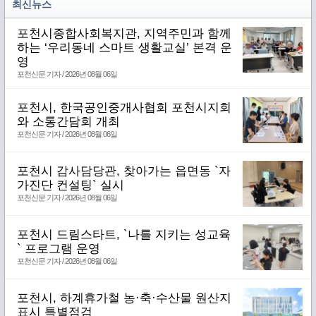
최신뉴스
포천시종합사회복지관, 지역주민과 함께
하는 ‘우리동네 스마트 생활교실’ 본격 운
영
포천신문 기자 / 2026년 08월 06일
포천시, 한국공인중개사협회 포천시지회
와 소통간담회 개최
포천신문 기자 / 2026년 08월 06일
포천시 감사담당관, 찾아가는 읍면동 `자
가진단 컨설팅` 실시
포천신문 기자 / 2026년 08월 06일
포천시 드림스타트, `나를 지키는 성교육
` 프로그램 운영
포천신문 기자 / 2026년 08월 06일
포천시, 하계휴가철 농·축·수산물 원산지
표시 특별점검