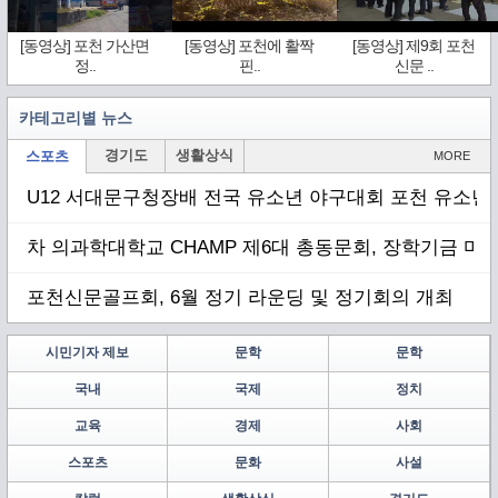
[동영상] 포천 가산면
[동영상] 포천에 활짝
[동영상] 제9회 포천
정..
핀..
신문 ..
카테고리별 뉴스
경기도
생활상식
스포츠
MORE
U12 서대문구청장배 전국 유소년 야구대회 포천 유소년 
차 의과학대학교 CHAMP 제6대 총동문회, 장학기금 마련
포천신문골프회, 6월 정기 라운딩 및 정기회의 개최
시민기자 제보
문학
문학
국내
국제
정치
교육
경제
사회
스포츠
문화
사설