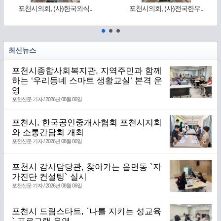
포천시의회, (사)한국외식..
포천시의회, (사)전국한우..
최신뉴스
포천시종합사회복지관, 지역주민과 함께
하는 ‘우리동네 스마트 생활교실’ 본격 운
영
포천신문 기자 / 2026년 08월 06일
포천시, 한국공인중개사협회 포천시지회
와 소통간담회 개최
포천신문 기자 / 2026년 08월 06일
포천시 감사담당관, 찾아가는 읍면동 `자
가진단 컨설팅` 실시
포천신문 기자 / 2026년 08월 06일
포천시 드림스타트, `나를 지키는 성교육