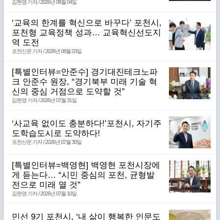
김현영 기자 / 2026년 08월 04일
‘교육의 한계를 혁신으로 바꾸다’ 포천시,
포천형 교육정책 성과… 교육혁신선도지
역 도전
포천신문 기자 / 2026년 08월 03일
[특별인터뷰=안준수] 경기대진테크노파
크 안준수 원장, “경기북부 미래 기술 혁
신의 중심 거점으로 도약할 것”
김현영 기자 / 2026년 07월 31일
‘사교육 없이도 충분하다!’포천시, 자기주
도학습도시로 도약하다!
포천신문 기자 / 2026년 07월 30일
[특별인터뷰=백영현] 백영현 포천시장에
게 듣는다… “시민 중심의 포천, 균형발
전으로 미래 열 것”
김현영 기자 / 2026년 07월 10일
민선 9기 포천시, ‘내 삶이 행복한 인문도