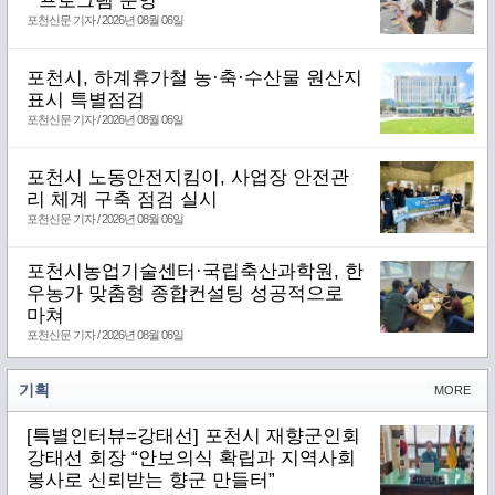
` 프로그램 운영
포천신문 기자 / 2026년 08월 06일
포천시, 하계휴가철 농·축·수산물 원산지
표시 특별점검
포천신문 기자 / 2026년 08월 06일
포천시 노동안전지킴이, 사업장 안전관
리 체계 구축 점검 실시
포천신문 기자 / 2026년 08월 06일
포천시농업기술센터·국립축산과학원, 한
우농가 맞춤형 종합컨설팅 성공적으로
마쳐
포천신문 기자 / 2026년 08월 06일
기획
MORE
[특별인터뷰=강태선] 포천시 재향군인회
강태선 회장 “안보의식 확립과 지역사회
봉사로 신뢰받는 향군 만들터”