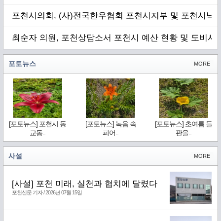
포천시의회, (사)전국한우협회 포천시지부 및 포천시낙
최순자 의원, 포천상담소서 포천시 예산 현황 및 도비사
포토뉴스
MORE
[포토뉴스] 포천시 동
[포토뉴스] 녹음 속
[포토뉴스] 초여름 들
교동..
피어..
판을..
사설
MORE
[사설] 포천 미래, 실천과 협치에 달렸다
포천신문 기자 / 2026년 07월 15일