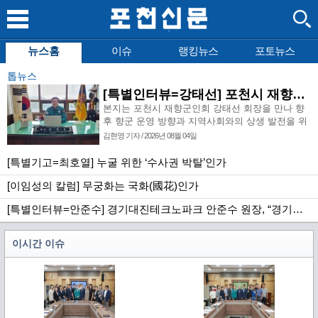
뉴스홈
이슈
랭킹뉴스
포토뉴스
톱뉴스
[특별인터뷰=강태선] 포천시 재향군인회 강태선 회장 “안보의식 확립과 지역사회 봉사로 신뢰받는 향군 만들터”
본지는 포천시 재향군인회 강태선 회장을 만나 향
후 향군 운영 방향과 지역사회와의 상생 발전을 위
한 미래 비전을 심도 있게 짚어보았다. 강태선 회장
김현영 기자 / 2026년 08월 04일
은 이번 특별 인터뷰를 통해 재향군인회의 시급한
당면 과제와 추진 전략을 명확히 제시하는 한편, 회
[특별기고=최호열] 누굴 위한 ‘수사권 박탈’인가
원 간 화합 도모와 안보의식 고취, 지역사회 봉사
[이임성의 칼럼] 무궁화는 국화(國花)인가
강화를 골자로 한 구체적인 운영 구상을 밝혔다. 아
울러 향후 포천시 재향군인회가 지역 안보의 든든
[특별인터뷰=안준수] 경기대진테크노파크 안준수 원장, “경기북부 미래 기술 혁신의 중심 거점으로 도약할 것”
한 버팀목이자 신뢰받는 안보단체로 도약하기 위해
나아가야 할 방향과 실천 과제에 대해 진솔하고 깊
이 있는 대화를 나누었다. 〈김현영 기자 인터뷰〉
이시간 이슈