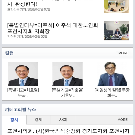
시’ 완성한다!
포천신문 기자 / 2026년 07월 08일
[특별인터뷰=이주석] 이주석 대한노인회
포천시지회 지회장
김현영 기자 / 2026년 06월 30일
칼럼
MORE
[특별기고=최호열]
[특별기고=최호열]
[이임성의 칼럼] 무궁
누굴 ..
기후위..
화는..
카테고리별 뉴스
경제
사회
정치
MORE
포천시의회, (사)한국외식중앙회 경기도지회 포천시지부