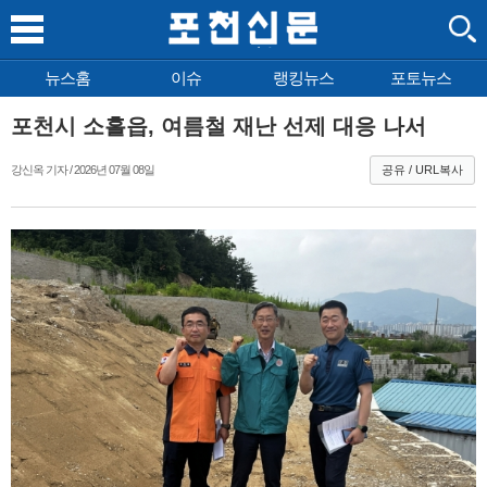
뉴스홈
이슈
랭킹뉴스
포토뉴스
포천시 소흘읍, 여름철 재난 선제 대응 나서
강신옥 기자 / 2026년 07월 08일
공유 / URL복사