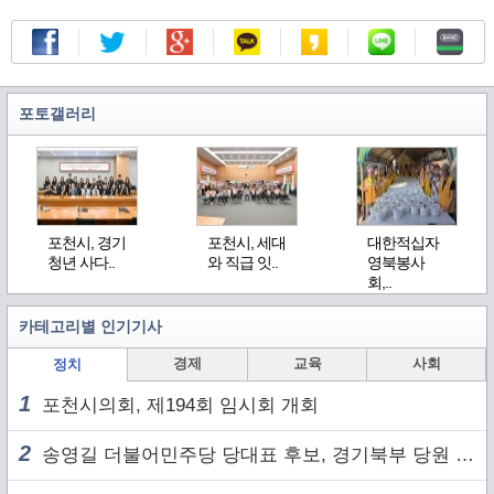
포토갤러리
포천시, 경기
포천시, 세대
대한적십자
청년 사다..
와 직급 잇..
영북봉사
회,..
카테고리별 인기기사
경제
교육
사회
정치
1
포천시의회, 제194회 임시회 개회
2
송영길 더불어민주당 당대표 후보, 경기북부 당원 및 2030 세대와 ‘소통 행보’