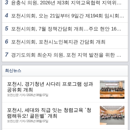
3
윤충식 의원, 2026년 제3회 지역교육협력 지역위원회 주재
4
포천시의회, 오는 21일부터 9일간 제194회 임시회 개회
5
포천시의회, 7월 정책간담회 개최…주요 현안 16건 점검
6
포천시의회, 포천시노인복지관 간담회 개최
7
경기도의회 최순자 의원, 포천 지역 발전을 위한 정담회 개최
최신뉴스
포천시, 경기청년 사다리 프로그램 성과
공유회 개최
포천신문 기자 / 2026년 08월 07일
포천시, 세대와 직급 잇는 청렴교육 `청
렴해듀오! 골든벨` 개최
포천신문 기자 / 2026년 08월 07일