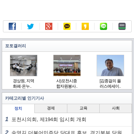
포토갤러리
경상원, 지역
사)포천시종
[김종걸의 플
화폐·온누..
합자원봉사..
러스에세이..
카테고리별 인기기사
경제
교육
사회
정치
1
포천시의회, 제194회 임시회 개회
2
송영길 더불어민주당 당대표 후보, 경기북부 당원 및 2030 세대와 ‘소통 행보’