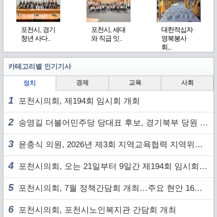
포천시, 경기
포천시, 세대
대한적십자
청년 사다..
와 직급 잇..
영북봉사
회,..
카테고리별 인기기사
경제
교육
사회
정치
1
포천시의회, 제194회 임시회 개회
2
송영길 더불어민주당 당대표 후보, 경기북부 당원 및 2030 세대와 ‘소통 행보’
3
윤충식 의원, 2026년 제3회 지역교육협력 지역위원회 주재
4
포천시의회, 오는 21일부터 9일간 제194회 임시회 개회
5
포천시의회, 7월 정책간담회 개최…주요 현안 16건 점검
6
포천시의회, 포천시노인복지관 간담회 개최