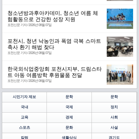
청소년방과후아카데미, 청소년 여름 체
험활동으로 건강한 성장 지원
포천신문 기자 / 2026년 08월 07일
포천시, 청년 낙농인과 폭염 극복 스마트
축사 환기 해법 찾다
포천신문 기자 / 2026년 08월 07일
한국외식업중앙회 포천시지부, 드림스타
트 아동 여름방학 후원물품 전달
포천신문 기자 / 2026년 08월 07일
시민기자 제보
문학
문학
국내
국제
정치
교육
경제
사회
스포츠
문화
사설
칼럼
생활상식
경기도