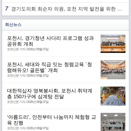
7
경기도의회 최순자 의원, 포천 지역 발전을 위한 정담회 개최
최신뉴스
포천시, 경기청년 사다리 프로그램 성과
공유회 개최
포천신문 기자 / 2026년 08월 07일
포천시, 세대와 직급 잇는 청렴교육 `청
렴해듀오! 골든벨` 개최
포천신문 기자 / 2026년 08월 07일
대한적십자 영북봉사회, 포천시 취약계
층 150가구에 삼계탕 전달
포천신문 기자 / 2026년 08월 07일
‘아름드리’, 안전부터 나눔까지 체험형 교
육 진행
포천신문 기자 / 2026년 08월 07일