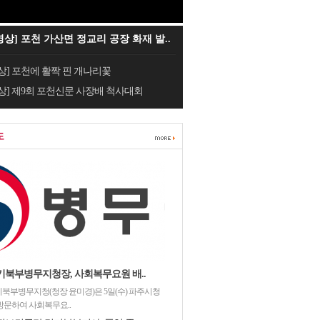
영상] 포천 가산면 정교리 공장 화재 발..
상] 포천에 활짝 핀 개나리꽃
상] 제9회 포천신문 사장배 척사대회
도
기북부병무지청장, 사회복무요원 배..
북부병무지청(청장 윤미경)은 5일(수) 파주시청
방문하여 사회복무요..