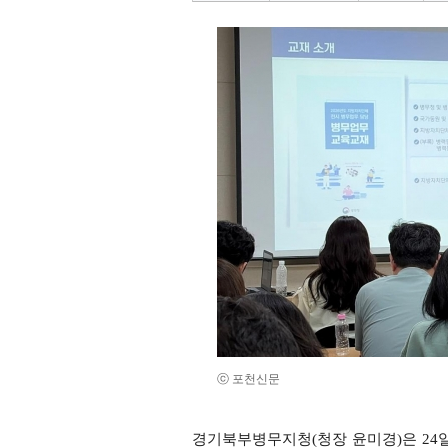
ⓒ 포천신문
경기북부병무지청(청장 윤미경)은 24