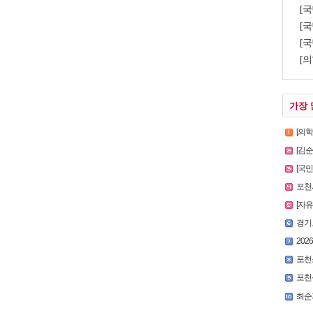
[
[국
[국
[의
가장 
[의
[김
[국
포천시
[자
경기
2026
포천
포천
최순자