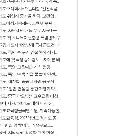
전보건공단 경기북부지사, 폭염 중..
기도주식회사×오늘의집 ‘신선식품..
도 취업자 증가율 하락, 보건업 ..
기도여성가족재단, 교육부 주관 ‘..
도, 자연재난 대응 우수 시군 6곳..
기도 첫 소나무재선충병 특별방제구..
026 경기도자비엔날레 국제공모전 대..
도, 폭염 속 구리 건설현장 점검..
기도에 첫 폭염중대경보…재대본 비..
기도, 폭염·고온다습 지속 전망…..
도, 폭염 속 휴가철 물놀이 안전..
도, 제20회 ‘공공디자인 공모전..
도 “창업 컨설팅 통한 가맹계약,..
기도, 중국 랴오닝성 교수요원 대상..
애 지사, “경기도 재정 비상 상..
기도교육청율곡연수원, 지속가능한 ..
도교육청, 2027학년도 경기도 공..
약 반입 꼼짝 마“... 의정부교도..
원, 지역상권 활성화 위한 현장 ..