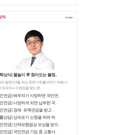
상식
학상식] 물놀이 후 찾아오는 불청..
의 절정인 8월, 찌는 듯한 더위를 피하기 위해 시
 계곡이나 수영장을 찾는 분..
국민연금] 배우자가 사망하면 국민연..
민연금] 사망하게 되면 납부한 국..
민연금] 장애· 유족연금을 받고 ..
률상담] 상속포기 신청을 하려 하..
국민연금] 산재보험법상 보상을 받으..
민연금] 국민연금 가입 중 교통사..