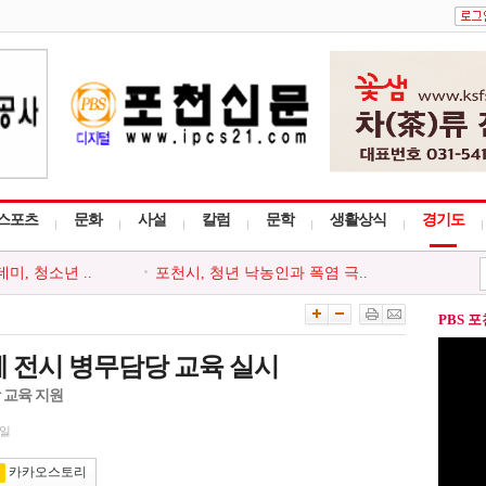
스포츠
문화
사설
칼럼
문학
생활상식
경기도
, 청소년 ..
포천시, 청년 낙농인과 폭염 극..
천시지부, ..
포천동 유관 단체, 지역 주민 위..
 ‘포천시사..
포천시종합사회복지관, 지역주민..
PBS 
사다리 프로그..
포천시, 세대와 직급 잇는 청렴..
회, 포천시 ..
‘아름드리’, 안전부터 나눔까..
 전시 병무담당 교육 실시
 교육 지원
4일
카카오스토리