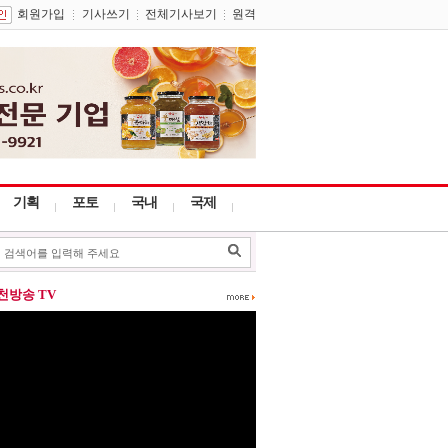
회원가입
기사쓰기
전체기사보기
원격
기획
포토
국내
국제
포천방송 TV