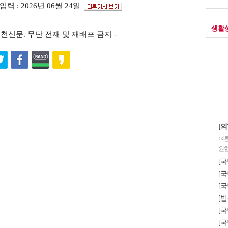
입력 : 2026년 06월 24일
생활
s ⓒ포천신문. 무단 전재 및 재배포 금지 -
[의
여름
원한
[
[국
[국
[법
[
[국