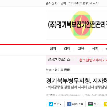
즐겨찾기+ 날짜 : 2026-08-07 오후 04:59:11
정치
경제
교육
사회
청소년방과후아카데미
한국외식업중앙회 포
포천시, 시민과 함께
뉴스 >
경기도 종합
포천시, 경기청년 
대한적십자 영북봉사
경기북부병무지청, 지자체
- 퇴직공무원 경험 살려 지자체 전시 병무담당
포천신문
기자 / ipcs21@hanmail.net
입력 : 2026년 06월 2
트위터
페이스북
밴드