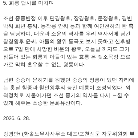
5. 희릉 답사를 마치며
조선 중종반정 이후 단경왕후, 장경왕후, 문정왕후, 경빈
박씨 희빈 홍씨, 동작릉 안씨 등과 함께 여인천하의 한 축
을 담당하며, 대윤과 소윤의 역사를 우리 역사서에 남긴
장경왕후 윤씨, 아들의 왕위 등극도 보지 못하고 산후병
으로 7일 만에 사망한 비운의 왕후, 오늘날 까지도 그가
잠들어 있는 희릉과 아들이 있는 효릉 은 젖소목장 으로
가로 막혀 혼유할 수 없는 왕릉이다.
남편 중종이 묻히기를 원했던 중종의 정릉이 있던 자리에
는 훗날 철종과 철인왕후의 능인 예릉이 조성되었다. 외
척정치로 저물어가던 조선 중기의 역사를 다시 느낄 수
있게 해주는 소중한 문화유산이다.
2026. 6. 28.
강경만/ (한솔노무사사무소 대표/포천신문 자문위원회 부