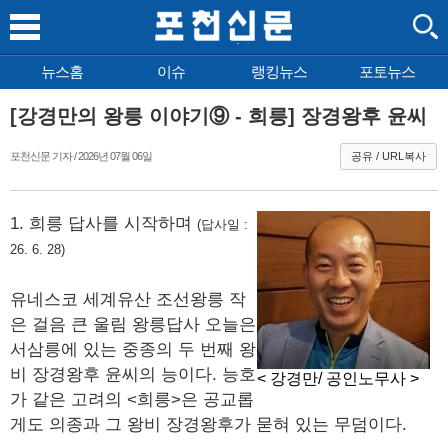
뉴스홈
이슈
랭킹뉴스
포토뉴스
[강경만의 왕릉 이야기⑨ - 희릉] 장경왕후 윤씨
포천신문 기자 / 2026년 07월 06일
공유 / URL복사
1. 희릉 답사를 시작하며
(답사일 :
26. 6. 28)
유네스코 세계유산 조선왕릉 작
은 걸음 큰 울림 왕릉답사 오늘은
서삼릉에 있는 중종의 두 번째 왕
비 장경왕후 윤씨의 능이다. 능호
< 강경만/ 공인노무사 >
가 같은 고려의 <희릉>은 공교롭
게도 의종과 그 왕비 장경왕후가 묻혀 있는 무덤이다.