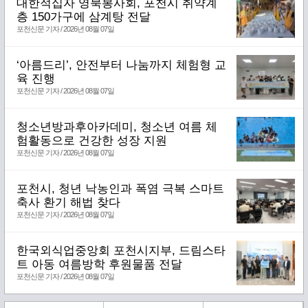
대한적십자 영북봉사회, 포천시 취약계
층 150가구에 삼계탕 전달
포천신문 기자 / 2026년 08월 07일
‘아름드리’, 안전부터 나눔까지 체험형 교
육 진행
포천신문 기자 / 2026년 08월 07일
청소년방과후아카데미, 청소년 여름 체
험활동으로 건강한 성장 지원
포천신문 기자 / 2026년 08월 07일
포천시, 청년 낙농인과 폭염 극복 스마트
축사 환기 해법 찾다
포천신문 기자 / 2026년 08월 07일
한국외식업중앙회 포천시지부, 드림스타
트 아동 여름방학 후원물품 전달
포천신문 기자 / 2026년 08월 07일