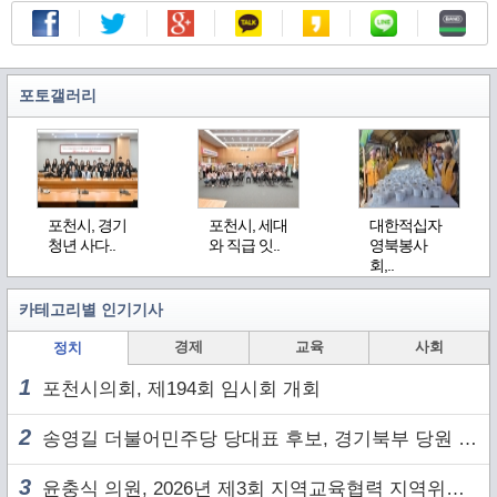
포토갤러리
포천시, 경기
포천시, 세대
대한적십자
청년 사다..
와 직급 잇..
영북봉사
회,..
카테고리별 인기기사
경제
교육
사회
정치
1
포천시의회, 제194회 임시회 개회
2
송영길 더불어민주당 당대표 후보, 경기북부 당원 및 2030 세대와 ‘소통 행보’
3
윤충식 의원, 2026년 제3회 지역교육협력 지역위원회 주재