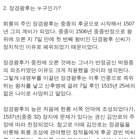
2. 장경왕후는 누구인가?
희릉의 주인 장경왕후는 중종의 후궁으로 시작해서 1507
년 그의 계비가 되었다. 중종이 1506년 중종반정으로 왕
위에 오른 지 7일 만에 첫 번째 왕비인 단경왕후 신씨가
정치적인 이유로 폐위되었기 때문이었다.
장경왕후가 중전에 오른 것에는 그녀가 반정공신 박원종
의 외조카였던 이유도 크게 작용했을 것이라 생각된다.
그렇게 내명부를 이끌던 장경왕후는 이후 인종으로 즉위
하는 왕자를 낳고 산후병에 걸려 7일 후인 1515년 25세의
젊은 나이로 사망하고 말았다.
장경왕후의 능은 처음에 헌릉 서쪽 언덕에 조성되었다가,
1537년(중종 32) 장지에 문제가 있다는 권신 김안로의 주
장에 따라 천장되었다. 참고로 이때 김안로는 정광필을
비롯해 희릉 조성에 관여했던 정적들에게 후궁 경빈 박씨