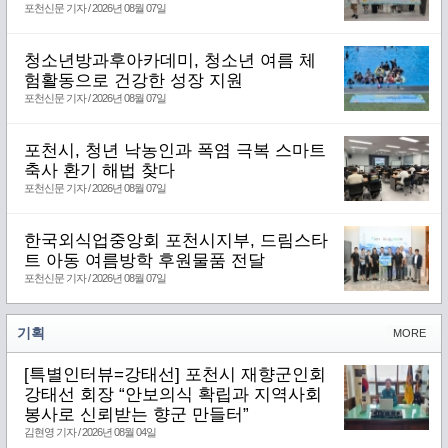
포천신문 기자 / 2026년 08월 07일
청소년방과후아카데미, 청소년 여름 체
험활동으로 건강한 성장 지원
포천신문 기자 / 2026년 08월 07일
포천시, 청년 낙농인과 폭염 극복 스마트
축사 환기 해법 찾다
포천신문 기자 / 2026년 08월 07일
한국외식업중앙회 포천시지부, 드림스타
트 아동 여름방학 후원물품 전달
포천신문 기자 / 2026년 08월 07일
기획
MORE
[특별인터뷰=강태선] 포천시 재향군인회
강태선 회장 “안보의식 확립과 지역사회
봉사로 신뢰받는 향군 만들터”
김현영 기자 / 2026년 08월 04일