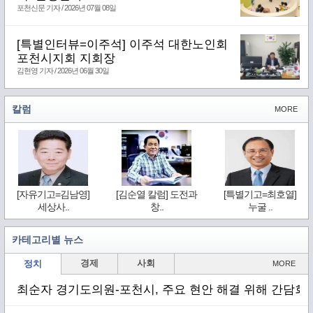
포천신문 기자 / 2026년 07월 08일
[특별인터뷰=이주석] 이주석 대한노인회
포천시지회 지회장
김현영 기자 / 2026년 06월 30일
칼럼
MORE
[자유기고=김남영]
[김순열 칼럼] 도전과
[특별기고=최호열]
세상사..
창..
누굴 ..
카테고리별 뉴스
경제
사회
정치
MORE
최순자 경기도의원-포천시, 주요 현안 해결 위해 간담회