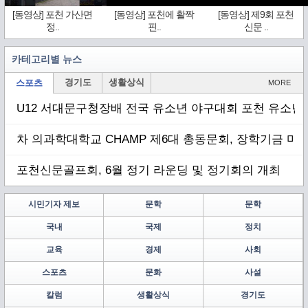
[동영상] 포천 가산면
[동영상] 포천에 활짝
[동영상] 제9회 포천
정..
핀..
신문 ..
카테고리별 뉴스
경기도
생활상식
스포츠
MORE
U12 서대문구청장배 전국 유소년 야구대회 포천 유소년 
차 의과학대학교 CHAMP 제6대 총동문회, 장학기금 마련
포천신문골프회, 6월 정기 라운딩 및 정기회의 개최
시민기자 제보
문학
문학
국내
국제
정치
교육
경제
사회
스포츠
문화
사설
칼럼
생활상식
경기도