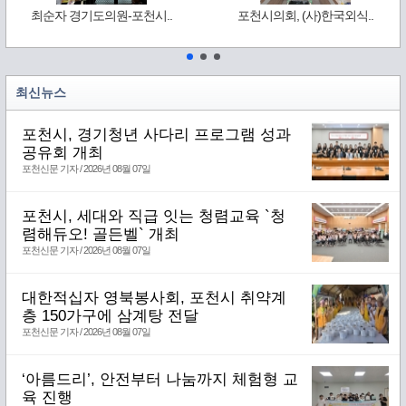
최순자 경기도의원-포천시..
포천시의회, (사)한국외식..
최신뉴스
포천시, 경기청년 사다리 프로그램 성과
공유회 개최
포천신문 기자 / 2026년 08월 07일
포천시, 세대와 직급 잇는 청렴교육 `청
렴해듀오! 골든벨` 개최
포천신문 기자 / 2026년 08월 07일
대한적십자 영북봉사회, 포천시 취약계
층 150가구에 삼계탕 전달
포천신문 기자 / 2026년 08월 07일
‘아름드리’, 안전부터 나눔까지 체험형 교
육 진행