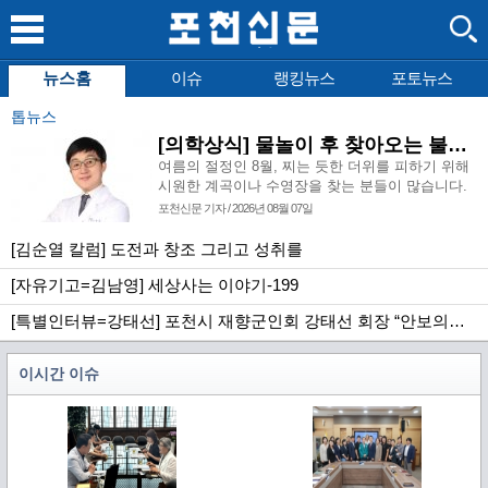
뉴스홈
이슈
랭킹뉴스
포토뉴스
톱뉴스
[의학상식] 물놀이 후 찾아오는 불청객, 급성 외이도염
여름의 절정인 8월, 찌는 듯한 더위를 피하기 위해
시원한 계곡이나 수영장을 찾는 분들이 많습니다.
시원한 물에 몸을 담그고 사랑하는 사람들과 즐거
포천신문 기자 / 2026년 08월 07일
운 시간을 보내는 것은 여름이라는 계절이 우리에
게 주는 큰 선물이지만, 달콤한 물놀이 이후에 예기
[김순열 칼럼] 도전과 창조 그리고 성취를
치 않은 귓속의 통증으로 이비인후과를 방문하시는
[자유기고=김남영] 세상사는 이야기-199
환자분들도 덩달아 증가합니다.
[특별인터뷰=강태선] 포천시 재향군인회 강태선 회장 “안보의식 확립과 지역사회 봉사로 신뢰받는 향군 만들터”
이시간 이슈