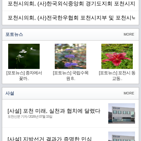
포천시의회, (사)한국외식중앙회 경기도지회 포천시지부
포천시의회, (사)전국한우협회 포천시지부 및 포천시낙
포토뉴스
MORE
[포토뉴스] 종자에서
[포토뉴스] 국립수목
[포토뉴스] 포천시 동
꽃까..
원 8..
교동..
사설
MORE
[사설] 포천 미래, 실천과 협치에 달렸다
포천신문 기자 / 2026년 07월 15일
[사설] 지방선거 결과가 증명한 민심