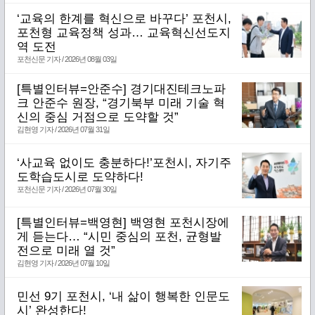
‘교육의 한계를 혁신으로 바꾸다’ 포천시,
포천형 교육정책 성과… 교육혁신선도지
역 도전
포천신문 기자 / 2026년 08월 03일
[특별인터뷰=안준수] 경기대진테크노파
크 안준수 원장, “경기북부 미래 기술 혁
신의 중심 거점으로 도약할 것”
김현영 기자 / 2026년 07월 31일
‘사교육 없이도 충분하다!’포천시, 자기주
도학습도시로 도약하다!
포천신문 기자 / 2026년 07월 30일
[특별인터뷰=백영현] 백영현 포천시장에
게 듣는다… “시민 중심의 포천, 균형발
전으로 미래 열 것”
김현영 기자 / 2026년 07월 10일
민선 9기 포천시, ‘내 삶이 행복한 인문도
시’ 완성한다!