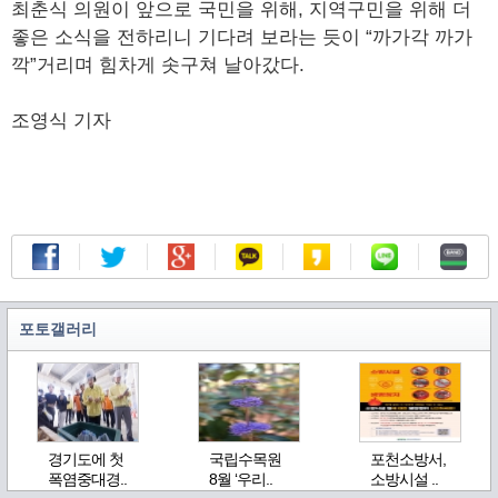
최춘식 의원이 앞으로 국민을 위해, 지역구민을 위해 더
좋은 소식을 전하리니 기다려 보라는 듯이 “까가각 까가
깍”거리며 힘차게 솟구쳐 날아갔다.
조영식 기자
포토갤러리
경기도에 첫
국립수목원
포천소방서,
폭염중대경..
8월 ‘우리..
소방시설 ..