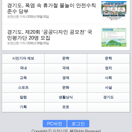
경기도, 폭염 속 휴가철 물놀이 안전수칙
준수 당부
포천신문 기자 / 2026년 08월 05일
경기도, 제20회 ‘공공디자인 공모전’ 국
민평가단 20명 모집
포천신문 기자 / 2026년 08월 05일
시민기자 제보
문학
문학
국내
국제
정치
교육
경제
사회
스포츠
문화
사설
칼럼
생활상식
경기도
기획
포토
PC버전
로그인
Copyright ⓒ 포천신문.
A
ll Rights Reserved