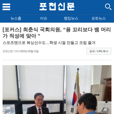
뉴스홈
이슈
랭킹뉴스
포토뉴스
[포커스] 최춘식 국회의원, “용 꼬리보다 뱀 머리
가 적성에 맞아 ”
스포츠맨으로 복싱선수도…학생 시절 만들고 조립 즐겨
포천신문 기자 / 2023년 02월 13일
공유 / URL복사