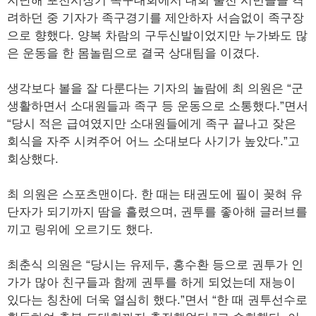
지난해 포천시장기 족구대회에서 대회 출전 시민들을 격
려하던 중 기자가 족구경기를 제안하자 서슴없이 족구장
으로 향했다. 양복 차람의 구두신발이었지만 누가봐도 많
은 운동을 한 몸놀림으로 결국 상대팀을 이겼다.
생각보다 볼을 잘 다룬다는 기자의 놀람에 최 의원은 “군
생활하면서 소대원들과 족구 등 운동으로 소통했다.”면서
“당시 적은 급여였지만 소대원들에게 족구 끝나고 잦은
회식을 자주 시켜주어 어느 소대보다 사기가 높았다.”고
회상했다.
최 의원은 스포츠맨이다. 한 때는 태권도에 필이 꽂혀 유
단자가 되기까지 땀을 흘렸으며, 권투를 좋아해 글러브를
끼고 링위에 오르기도 했다.
최춘식 의원은 “당시는 유제두, 홍수환 등으로 권투가 인
가가 많아 친구들과 함께 권투를 하게 되었는데 재능이
있다는 칭찬에 더욱 열심히 했다.”면서 “한 때 권투선수로