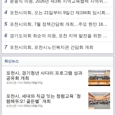
3
윤충식 의원, 2026년 제3회 지역교육협력 지역위원회 주재
4
포천시의회, 오는 21일부터 9일간 제194회 임시회 개회
5
포천시의회, 7월 정책간담회 개최…주요 현안 16건 점검
6
경기도의회 최순자 의원, 포천 지역 발전을 위한 정담회 개최
7
포천시의회, 포천시노인복지관 간담회 개최
최신뉴스
포천시, 경기청년 사다리 프로그램 성과
공유회 개최
포천신문 기자 / 2026년 08월 07일
포천시, 세대와 직급 잇는 청렴교육 `청
렴해듀오! 골든벨` 개최
포천신문 기자 / 2026년 08월 07일