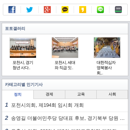
포토갤러리
포천시, 경기
포천시, 세대
대한적십자
청년 사다..
와 직급 잇..
영북봉사
회,..
카테고리별 인기기사
경제
교육
사회
정치
1
포천시의회, 제194회 임시회 개회
2
송영길 더불어민주당 당대표 후보, 경기북부 당원 및 2030 세대와 ‘소통 행보’