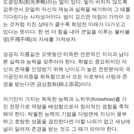
도광양회(韜光养晦)라는 말이 있다. 빛이 비치지 않도록
감추면서 은밀히 자신의 재능과 실력을 배가하여 그 때를
기다린다는 사자성어이다. 밤이 깊으면 아침이 가까이 오
는 것처럼 지친 상태가 클수록 희망찬 미래가 다가오고
있다는 뜻이다. 한 번 더 힘을 내어 큰일을 이루는 불비불
명(不飛不鳴)의 자세를 가져보자.
성공의 지름길은 오랫동안 터득한 전문적인 지식과 남다
른 실력과 능력을 갖추어야 한다. 학벌도 중요하지만 자
신의 존재를 인정받기 위해 난이도가 높은 전문분야의 국
가공인자격증을 취득함으로서 모든 이로부터 사랑과 존
경을 받는다면 금상첨화(錦上添花)이다.
자기만이 가지는 독득한 능력과 노하우(Knowhow)를 가
진 전문가로 역량을 배양함으로서 창의적인 경험을 축적
해야 한다. 탁월한 능력의 기법을 다방면에 지식이 풍부
하고 호탕한 성품을 겸전한다면 더할 나위가 없고 세상에
널리 알려져 존경을 받는 것도 그 때가 되어야 한다.