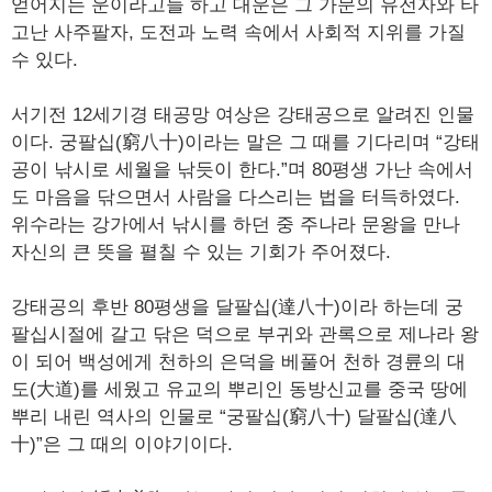
얻어지는 운이라고들 하고 대운은 그 가문의 유전자와 타
고난 사주팔자, 도전과 노력 속에서 사회적 지위를 가질
수 있다.
서기전 12세기경 태공망 여상은 강태공으로 알려진 인물
이다. 궁팔십(窮八十)이라는 말은 그 때를 기다리며 “강태
공이 낚시로 세월을 낚듯이 한다.”며 80평생 가난 속에서
도 마음을 닦으면서 사람을 다스리는 법을 터득하였다.
위수라는 강가에서 낚시를 하던 중 주나라 문왕을 만나
자신의 큰 뜻을 펼칠 수 있는 기회가 주어졌다.
강태공의 후반 80평생을 달팔십(達八十)이라 하는데 궁
팔십시절에 갈고 닦은 덕으로 부귀와 관록으로 제나라 왕
이 되어 백성에게 천하의 은덕을 베풀어 천하 경륜의 대
도(大道)를 세웠고 유교의 뿌리인 동방신교를 중국 땅에
뿌리 내린 역사의 인물로 “궁팔십(窮八十) 달팔십(達八
十)”은 그 때의 이야기이다.