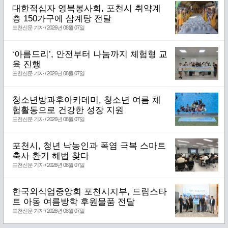
대한적십자 영북봉사회, 포천시 취약계
층 150가구에 삼계탕 전달
포천신문 기자 / 2026년 08월 07일
‘아름드리’, 안전부터 나눔까지 체험형 교
육 진행
포천신문 기자 / 2026년 08월 07일
청소년방과후아카데미, 청소년 여름 체
험활동으로 건강한 성장 지원
포천신문 기자 / 2026년 08월 07일
포천시, 청년 낙농인과 폭염 극복 스마트
축사 환기 해법 찾다
포천신문 기자 / 2026년 08월 07일
한국외식업중앙회 포천시지부, 드림스타
트 아동 여름방학 후원물품 전달
포천신문 기자 / 2026년 08월 07일