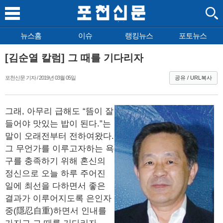
뉴스홈
이슈
랭킹뉴스
포토뉴스
[김순열 칼럼] 그 때를 기다리자
포천신문 기자 / 2019년 03월 05일
공유 / URL복사
그래, 아무리 급해도 “뜸이 잘
들어야 맛있는 밥이 된다.”는
말이 오래전부터 전하여왔다.
그 무언가를 이루고자하는 욕
구를 충족하기 위해 혼신의
정신으로 오늘 하루 주어진
일에 최선을 다하면서 좋은
결과가 이루어지도록 은인자
중(隱忍自重)하면서 인내를