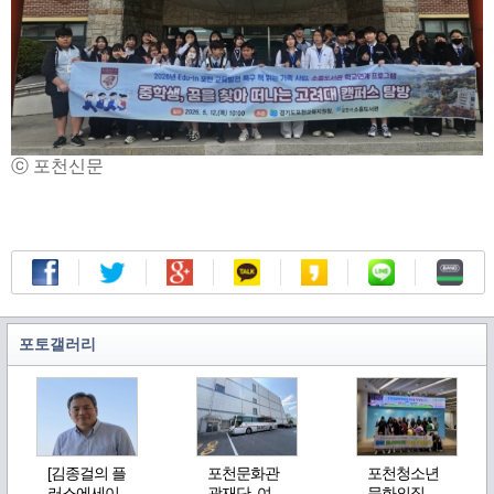
ⓒ 포천신문
포토갤러리
[김종걸의 플
포천문화관
포천청소년
러스에세이..
광재단, 여
문화의집