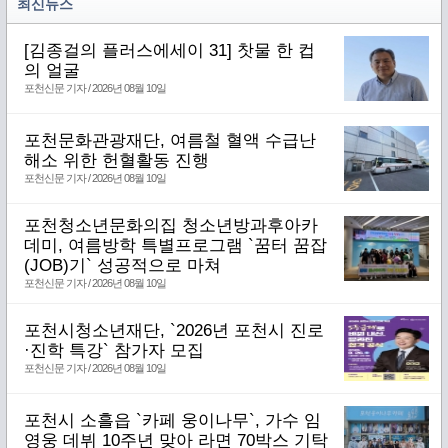
최신뉴스
[김종걸의 플러스에세이 31] 찻물 한 컵
의 얼굴
포천신문 기자 / 2026년 08월 10일
포천문화관광재단, 여름철 혈액 수급난
해소 위한 헌혈활동 진행
포천신문 기자 / 2026년 08월 10일
포천청소년문화의집 청소년방과후아카
데미, 여름방학 특별프로그램 `꿈터 꿈잡
(JOB)기` 성공적으로 마쳐
포천신문 기자 / 2026년 08월 10일
포천시청소년재단, `2026년 포천시 진로
·진학 특강` 참가자 모집
포천신문 기자 / 2026년 08월 10일
포천시 소흘읍 `카페 웅이나무`, 가수 임
영웅 데뷔 10주년 맞아 라면 70박스 기탁