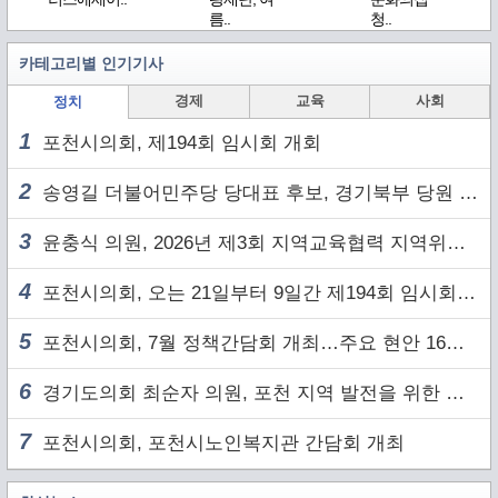
름..
청..
카테고리별 인기기사
경제
교육
사회
정치
1
포천시의회, 제194회 임시회 개회
2
송영길 더불어민주당 당대표 후보, 경기북부 당원 및 2030 세대와 ‘소통 행보’
3
윤충식 의원, 2026년 제3회 지역교육협력 지역위원회 주재
4
포천시의회, 오는 21일부터 9일간 제194회 임시회 개회
5
포천시의회, 7월 정책간담회 개최…주요 현안 16건 점검
6
경기도의회 최순자 의원, 포천 지역 발전을 위한 정담회 개최
7
포천시의회, 포천시노인복지관 간담회 개최