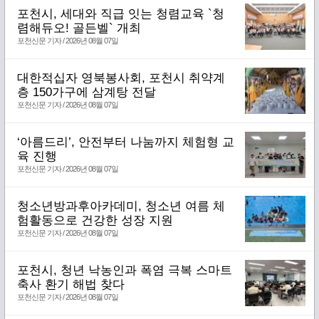
포천시, 세대와 직급 잇는 청렴교육 `청
렴해듀오! 골든벨` 개최
포천신문 기자 / 2026년 08월 07일
대한적십자 영북봉사회, 포천시 취약계
층 150가구에 삼계탕 전달
포천신문 기자 / 2026년 08월 07일
‘아름드리’, 안전부터 나눔까지 체험형 교
육 진행
포천신문 기자 / 2026년 08월 07일
청소년방과후아카데미, 청소년 여름 체
험활동으로 건강한 성장 지원
포천신문 기자 / 2026년 08월 07일
포천시, 청년 낙농인과 폭염 극복 스마트
축사 환기 해법 찾다
포천신문 기자 / 2026년 08월 07일