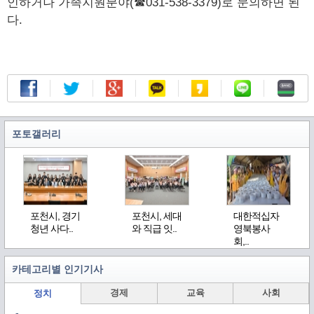
인하거나 가족지원분야(☎031-538-3379)로 문의하면 된
다.
포토갤러리
포천시, 경기
포천시, 세대
대한적십자
청년 사다..
와 직급 잇..
영북봉사
회,..
카테고리별 인기기사
경제
교육
사회
정치