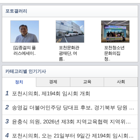
포토갤러리
[김종걸의 플
포천문화관
포천청소년
러스에세이..
광재단, 여
문화의집
름..
청..
카테고리별 인기기사
경제
교육
사회
정치
1
포천시의회, 제194회 임시회 개회
2
송영길 더불어민주당 당대표 후보, 경기북부 당원 및 2030 세대와 ‘소통 행보’
3
윤충식 의원, 2026년 제3회 지역교육협력 지역위원회 주재
4
포천시의회, 오는 21일부터 9일간 제194회 임시회 개회