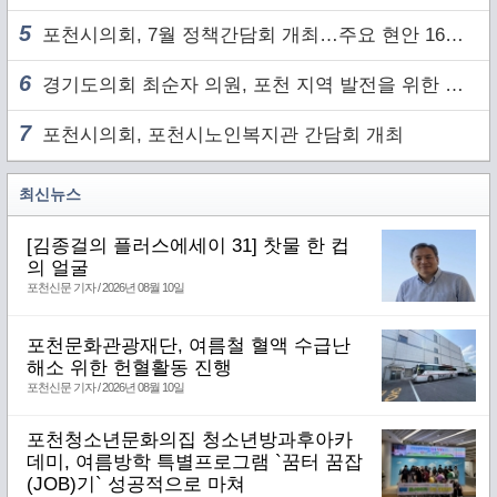
5
포천시의회, 7월 정책간담회 개최…주요 현안 16건 점검
6
경기도의회 최순자 의원, 포천 지역 발전을 위한 정담회 개최
7
포천시의회, 포천시노인복지관 간담회 개최
최신뉴스
[김종걸의 플러스에세이 31] 찻물 한 컵
의 얼굴
포천신문 기자 / 2026년 08월 10일
포천문화관광재단, 여름철 혈액 수급난
해소 위한 헌혈활동 진행
포천신문 기자 / 2026년 08월 10일
포천청소년문화의집 청소년방과후아카
데미, 여름방학 특별프로그램 `꿈터 꿈잡
(JOB)기` 성공적으로 마쳐