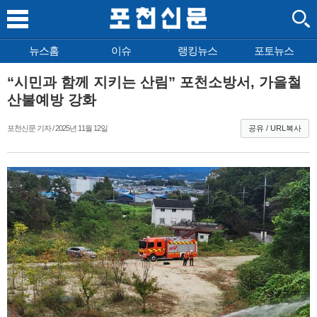
뉴스홈
이슈
랭킹뉴스
포토뉴스
“시민과 함께 지키는 산림” 포천소방서, 가을철
산불예방 강화
포천신문 기자 / 2025년 11월 12일
공유 / URL복사