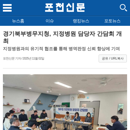
뉴스홈
이슈
랭킹뉴스
포토뉴스
경기북부병무지청, 지정병원 담당자 간담회 개
최
지정병원과의 유기적 협조를 통해 병역판정 신뢰 향상에 기여
포천신문 기자 / 2025년 11월 02일
공유 / URL복사