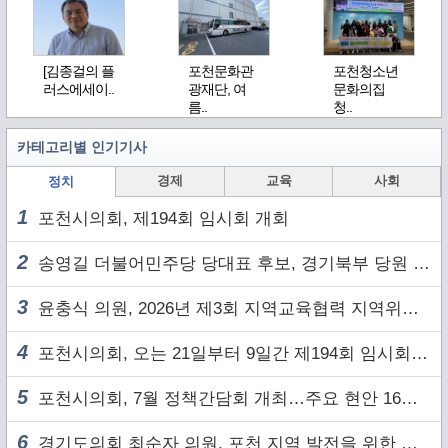
[김종걸의 플
포천문화관
포천청소년
러스에세이..
광재단, 여
문화의집
름..
청..
카테고리별 인기기사
경제
교육
사회
정치
1
포천시의회, 제194회 임시회 개회
2
송영길 더불어민주당 당대표 후보, 경기북부 당원 및 2030 세대와 ‘소통 행보’
3
윤충식 의원, 2026년 제3회 지역교육협력 지역위원회 주재
4
포천시의회, 오는 21일부터 9일간 제194회 임시회 개회
5
포천시의회, 7월 정책간담회 개최…주요 현안 16건 점검
6
경기도의회 최순자 의원, 포천 지역 발전을 위한 정담회 개최