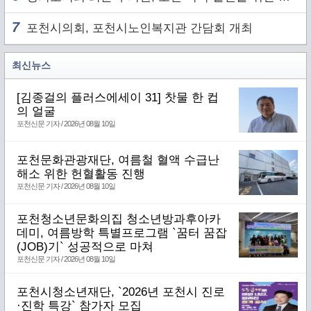
7
포천시의회, 포천시노인복지관 간담회 개최
최신뉴스
[김종걸의 플러스에세이 31] 찻물 한 컵
의 얼굴
포천신문 기자 / 2026년 08월 10일
포천문화관광재단, 여름철 혈액 수급난
해소 위한 헌혈활동 진행
포천신문 기자 / 2026년 08월 10일
포천청소년문화의집 청소년방과후아카
데미, 여름방학 특별프로그램 `꿈터 꿈잡
(JOB)기` 성공적으로 마쳐
포천신문 기자 / 2026년 08월 10일
포천시청소년재단, `2026년 포천시 진로
·진학 특강` 참가자 모집