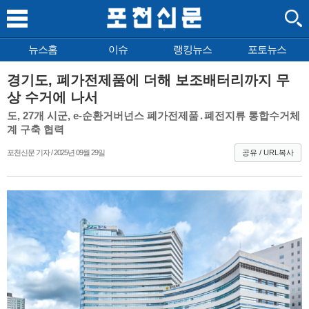
뉴스홈
이슈
랭킹뉴스
포토뉴스
경기도, 폐가전제품에 더해 보조배터리까지 무
상 수거에 나서
도, 27개 시군, e-순환거버넌스 폐가전제품․폐전지류 통합수거체
계 구축 협력
포천신문 기자 / 2025년 09월 29일
공유 / URL복사