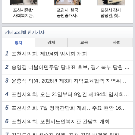
포천시종합
포천시, 한국
포천시 감사
사회복지관,
공인중개사..
담당관, 찾..
..
카테고리별 인기기사
경제
교육
사회
정치
1
포천시의회, 제194회 임시회 개회
2
송영길 더불어민주당 당대표 후보, 경기북부 당원 및 2030 세대와 ‘소통 행보’
3
윤충식 의원, 2026년 제3회 지역교육협력 지역위원회 주재
4
포천시의회, 오는 21일부터 9일간 제194회 임시회 개회
5
포천시의회, 7월 정책간담회 개최…주요 현안 16건 점검
6
포천시의회, 포천시노인복지관 간담회 개최
7