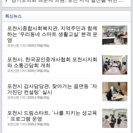
경기도의회 최순자 의원, 포천 지역 발전을 위한 정담회 개최
최신뉴스
포천시종합사회복지관, 지역주민과 함께
하는 ‘우리동네 스마트 생활교실’ 본격 운
영
포천신문 기자 / 2026년 08월 06일
포천시, 한국공인중개사협회 포천시지회
와 소통간담회 개최
포천신문 기자 / 2026년 08월 06일
포천시 감사담당관, 찾아가는 읍면동 `자
가진단 컨설팅` 실시
포천신문 기자 / 2026년 08월 06일
포천시 드림스타트, `나를 지키는 성교육
` 프로그램 운영
포천신문 기자 / 2026년 08월 06일