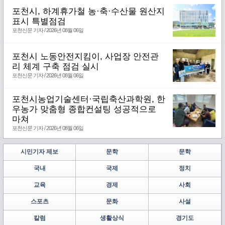
포천시, 하계휴가철 농·축·수산물 원산지
표시 특별점검
포천신문 기자 / 2026년 08월 06일
포천시 노동안전지킴이, 사업장 안전관
리 체계 구축 점검 실시
포천신문 기자 / 2026년 08월 06일
포천시농업기술센터·국립축산과학원, 한
우농가 맞춤형 종합컨설팅 성공적으로
마쳐
포천신문 기자 / 2026년 08월 06일
시민기자 제보
문학
문학
국내
국제
정치
교육
경제
사회
스포츠
문화
사설
칼럼
생활상식
경기도