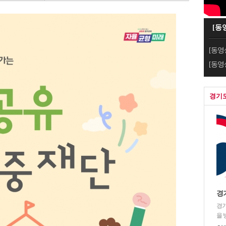
[동
[동영
[동영
경기
경
경기
을 