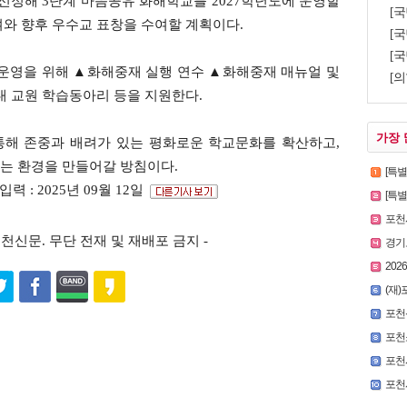
 선정해 3단계 마음공유 화해학교를 2027학년도에 운영할
[
와 향후 우수교 표창을 수여할 계획이다.
[국
[국
 운영을 위해 ▲화해중재 실행 연수 ▲화해중재 매뉴얼 및
[의
내 교원 학습동아리 등을 지원한다.
가장 
통해 존중과 배려가 있는 평화로운 학교문화를 확산하고,
는 환경을 만들어갈 방침이다.
[특
입력 : 2025년 09월 12일
[특별인터
포천시
s ⓒ포천신문. 무단 전재 및 재배포 금지 -
경기
2026
(재)
포천
포천
포천시,
포천시