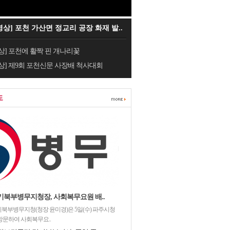
영상] 포천 가산면 정교리 공장 화재 발..
상] 포천에 활짝 핀 개나리꽃
상] 제9회 포천신문 사장배 척사대회
도
기북부병무지청장, 사회복무요원 배..
북부병무지청(청장 윤미경)은 5일(수) 파주시청
방문하여 사회복무요..