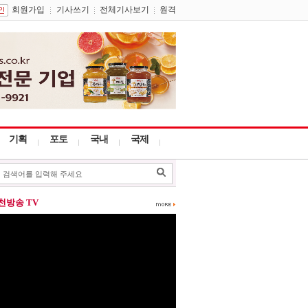
회원가입
기사쓰기
전체기사보기
원격
기획
포토
국내
국제
포천방송 TV