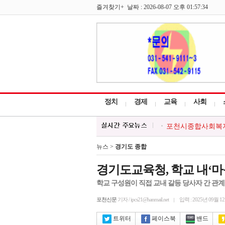
즐겨찾기+ 날짜 : 2026-08-07 오후 01:57:34
정치
경제
교육
사회
포천시종합사회복지
포천시 감사담당관,
포천시, 하계휴가철 
뉴스 >
경기도 종합
포천소방서, 여름철
포천시종합사회복지관,
경기도교육청, 학교 내‘
학교 구성원이 직접 교내 갈등 당사자 간 관계
포천신문
기자 / ipcs21@hanmail.net
입력 : 2025년 09월 1
트위터
페이스북
밴드