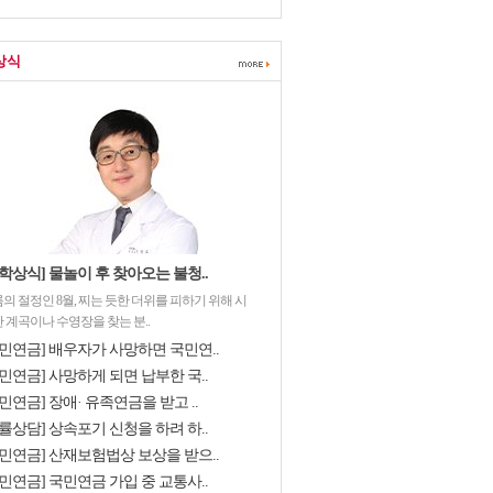
상식
학상식] 물놀이 후 찾아오는 불청..
의 절정인 8월, 찌는 듯한 더위를 피하기 위해 시
 계곡이나 수영장을 찾는 분..
국민연금] 배우자가 사망하면 국민연..
민연금] 사망하게 되면 납부한 국..
민연금] 장애· 유족연금을 받고 ..
률상담] 상속포기 신청을 하려 하..
국민연금] 산재보험법상 보상을 받으..
민연금] 국민연금 가입 중 교통사..