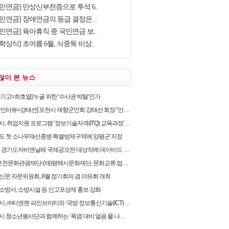
국민연금] 만성신부전증으로 투석 6..
민연금] 장애연금의 등급 결정은 ..
민연금] 육아휴직 중 국민연금 보..
학상식] 초여름 6월, 식중독 비상..
많이 본 뉴스
별기고=최호열] 누굴 위한 ‘수사권 박탈’인가
뷰=강태선] 포천시 재향군인회 강태선 회장 “안보의식 확립과 지역사회 봉사로 신뢰받는 향군 만..
, 취업지원 프로그램 ‘정보기술자격(ITQ) 교육과정’ 운영
도 첫 소나무재선충병 특별방제구역에 양평군 지정
 경기도자비엔날레 국제공모전 대상작에 데이비드 라우어의 ‘펀치카드 하우스’ 선정
포천문화관광재단-(재)평택시문화재단, 문화교류 업무협약 체결
신문 자문위원회, 8월 정기회의 겸 야유회 개최
소방서, 소방시설 등 신고포상제 홍보 강화
 ㈜티엔젠·파인브이티와 ‘국방 정보통신기술(ICT) 융합보안’ 업무협약 체결
 청소년봉사단과 함께하는 ‘폭염 대비 얼음 물 나눔’ 캠페인 실시