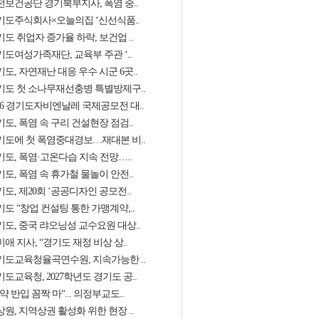
전보건공단 경기북부지사, 폭염 중..
기도주식회사×오늘의집 ‘신선식품..
도 취업자 증가율 하락, 보건업 ..
기도여성가족재단, 교육부 주관 ‘..
도, 자연재난 대응 우수 시군 6곳..
기도 첫 소나무재선충병 특별방제구..
026 경기도자비엔날레 국제공모전 대..
도, 폭염 속 구리 건설현장 점검..
기도에 첫 폭염중대경보…재대본 비..
기도, 폭염·고온다습 지속 전망…..
도, 폭염 속 휴가철 물놀이 안전..
도, 제20회 ‘공공디자인 공모전..
도 “창업 컨설팅 통한 가맹계약,..
기도, 중국 랴오닝성 교수요원 대상..
애 지사, “경기도 재정 비상 상..
기도교육청율곡연수원, 지속가능한 ..
도교육청, 2027학년도 경기도 공..
약 반입 꼼짝 마“... 의정부교도..
원, 지역상권 활성화 위한 현장 ..