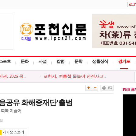
스포츠
문화
사설
칼럼
문학
생활상식
경기도
관, 지역주민..
포천시, 한국공인중개사협회 포..
 찾아가는 읍..
포천시 드림스타트, `나를 지키..
농·축·수..
포천시, 접경지역 특성 반영한 2..
PBS 
 화재예방 중..
포천소방서, 소방시설 등 신고포..
 2026 뭉..
포천시, 여름철 물놀이 안전사고..
마음공유 화해중재단’출범
 회복 이끌어
2일
카카오스토리