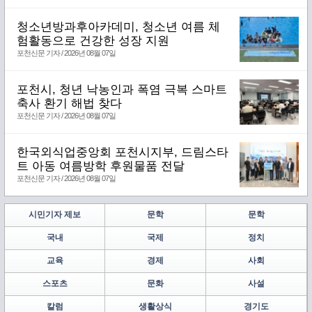
청소년방과후아카데미, 청소년 여름 체
험활동으로 건강한 성장 지원
포천신문 기자 / 2026년 08월 07일
포천시, 청년 낙농인과 폭염 극복 스마트
축사 환기 해법 찾다
포천신문 기자 / 2026년 08월 07일
한국외식업중앙회 포천시지부, 드림스타
트 아동 여름방학 후원물품 전달
포천신문 기자 / 2026년 08월 07일
시민기자 제보
문학
문학
국내
국제
정치
교육
경제
사회
스포츠
문화
사설
칼럼
생활상식
경기도