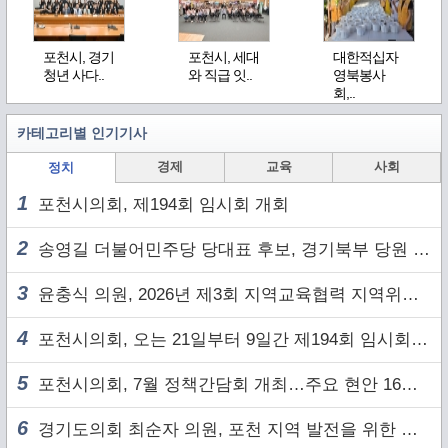
포천시, 경기
포천시, 세대
대한적십자
청년 사다..
와 직급 잇..
영북봉사
회,..
카테고리별 인기기사
경제
교육
사회
정치
1
포천시의회, 제194회 임시회 개회
2
송영길 더불어민주당 당대표 후보, 경기북부 당원 및 2030 세대와 ‘소통 행보’
3
윤충식 의원, 2026년 제3회 지역교육협력 지역위원회 주재
4
포천시의회, 오는 21일부터 9일간 제194회 임시회 개회
5
포천시의회, 7월 정책간담회 개최…주요 현안 16건 점검
6
경기도의회 최순자 의원, 포천 지역 발전을 위한 정담회 개최