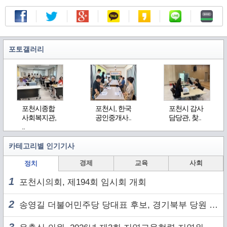
포토갤러리
포천시종합
포천시, 한국
포천시 감사
사회복지관,
공인중개사..
담당관, 찾..
..
카테고리별 인기기사
경제
교육
사회
정치
1
포천시의회, 제194회 임시회 개회
2
송영길 더불어민주당 당대표 후보, 경기북부 당원 및 2030 세대와 ‘소통 행보’