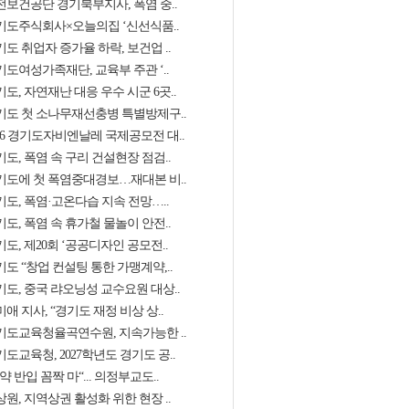
전보건공단 경기북부지사, 폭염 중..
기도주식회사×오늘의집 ‘신선식품..
도 취업자 증가율 하락, 보건업 ..
기도여성가족재단, 교육부 주관 ‘..
도, 자연재난 대응 우수 시군 6곳..
기도 첫 소나무재선충병 특별방제구..
026 경기도자비엔날레 국제공모전 대..
도, 폭염 속 구리 건설현장 점검..
기도에 첫 폭염중대경보…재대본 비..
기도, 폭염·고온다습 지속 전망…..
도, 폭염 속 휴가철 물놀이 안전..
도, 제20회 ‘공공디자인 공모전..
도 “창업 컨설팅 통한 가맹계약,..
기도, 중국 랴오닝성 교수요원 대상..
애 지사, “경기도 재정 비상 상..
기도교육청율곡연수원, 지속가능한 ..
도교육청, 2027학년도 경기도 공..
약 반입 꼼짝 마“... 의정부교도..
원, 지역상권 활성화 위한 현장 ..