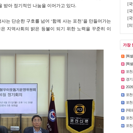
[
을 받아 정기적인 나눔을 이어가고 있다.
[국
[국
사는 단순한 구호를 넘어 ‘함께 사는 포천’을 만들어가는
[의
은 지역사회의 밝은 등불이 되기 위한 노력을 꾸준히 이
가장 
[특
[특별인터
포천시
경기
2026
포천
포천
(재)
포천시,
포천시