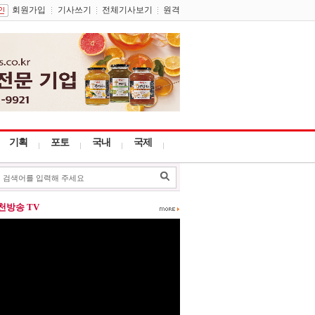
회원가입
기사쓰기
전체기사보기
원격
기획
포토
국내
국제
포천방송 TV