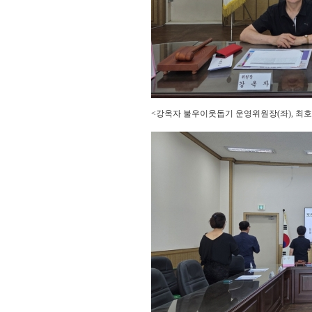
<강옥자 불우이웃돕기 운영위원장(좌), 최