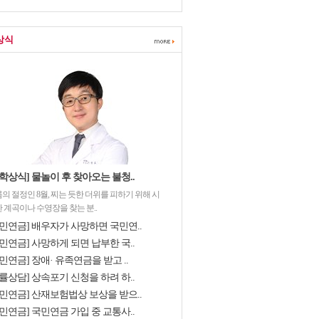
상식
학상식] 물놀이 후 찾아오는 불청..
의 절정인 8월, 찌는 듯한 더위를 피하기 위해 시
 계곡이나 수영장을 찾는 분..
국민연금] 배우자가 사망하면 국민연..
민연금] 사망하게 되면 납부한 국..
민연금] 장애· 유족연금을 받고 ..
률상담] 상속포기 신청을 하려 하..
국민연금] 산재보험법상 보상을 받으..
민연금] 국민연금 가입 중 교통사..