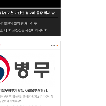
영상] 포천 가산면 정교리 공장 화재 발..
상] 포천에 활짝 핀 개나리꽃
상] 제9회 포천신문 사장배 척사대회
도
기북부병무지청장, 사회복무요원 배..
북부병무지청(청장 윤미경)은 5일(수) 파주시청
방문하여 사회복무요..