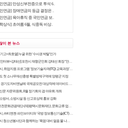
국민연금] 만성신부전증으로 투석 6..
민연금] 장애연금의 등급 결정은 ..
민연금] 육아휴직 중 국민연금 보..
학상식] 초여름 6월, 식중독 비상..
많이 본 뉴스
별기고=최호열] 누굴 위한 ‘수사권 박탈’인가
뷰=강태선] 포천시 재향군인회 강태선 회장 “안보의식 확립과 지역사회 봉사로 신뢰받는 향군 만..
, 취업지원 프로그램 ‘정보기술자격(ITQ) 교육과정’ 운영
도 첫 소나무재선충병 특별방제구역에 양평군 지정
 경기도자비엔날레 국제공모전 대상작에 데이비드 라우어의 ‘펀치카드 하우스’ 선정
신문 자문위원회, 8월 정기회의 겸 야유회 개최
소방서, 소방시설 등 신고포상제 홍보 강화
포천문화관광재단-(재)평택시문화재단, 문화교류 업무협약 체결
 ㈜티엔젠·파인브이티와 ‘국방 정보통신기술(ICT) 융합보안’ 업무협약 체결
 청소년봉사단과 함께하는 ‘폭염 대비 얼음 물 나눔’ 캠페인 실시