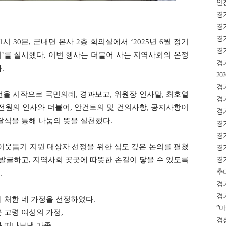
안
경
경기
경
1시 30분, 군내면 본사 2층 회의실에서 ‘2025년 6월 정기
경기
’를 실시했다. 이번 행사는 더불어 사는 지역사회의 온정
경
.
2
경기
을 시작으로 국민의례, 경과보고, 위원장 인사말, 최호열
경
전원의 인사와 더불어, 안건토의 및 건의사항, 공지사항이
경
달식을 통해 나눔의 뜻을 실천했다.
경기
경기
이웃돕기 지원 대상자 선정을 위한 심도 깊은 논의를 펼쳤
경기
경
 발굴하고, 지역사회 곳곳에 따뜻한 손길이 닿을 수 있도록
추미
.
경
경기
 처한 네 가정을 선정하였다.
”마
 고령 여성의 가정,
경상
 떠나보낸 가족,