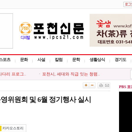
스포츠
문화
사설
칼럼
문학
생활상식
경기도
사다리 프로그..
포천시, 세대와 직급 잇는 청렴..
회, 포천시 ..
‘아름드리’, 안전부터 나눔까..
, 청소년 ..
포천시, 청년 낙농인과 폭염 극..
PBS 
천시지부, ..
포천동 유관 단체, 지역 주민 위..
 ‘포천시사..
포천시종합사회복지관, 지역주민..
위원회 및 6월 정기행사 실시
카카오스토리