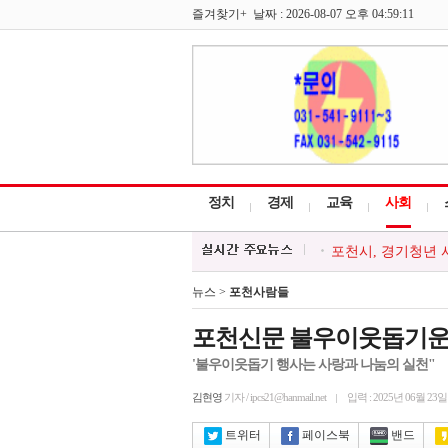
즐겨찾기+ 날짜 : 2026-08-07 오후 04:59:11
정치
경제
교육
사회
포천시, 경기청년 
대한적십자 영북봉사
청소년방과후아카데미
뉴스 >
포천사람들
한국외식업중앙회 포
포천시, 시민과 함께
포천신문 불우이웃돕기운영
'불우이읏돕기 행사는 사랑과 나눔의 실천"
김현영
기자 / ipcs21@hanmail.net
입력 : 2025년 06월 23일
트위터
페이스북
밴드