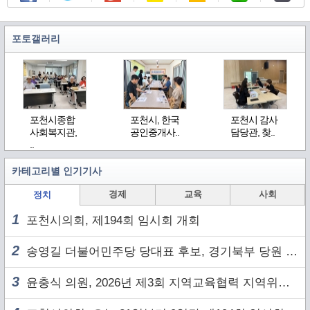
포토갤러리
포천시종합
포천시, 한국
포천시 감사
사회복지관,
공인중개사..
담당관, 찾..
..
카테고리별 인기기사
경제
교육
사회
정치
1
포천시의회, 제194회 임시회 개회
2
송영길 더불어민주당 당대표 후보, 경기북부 당원 및 2030 세대와 ‘소통 행보’
3
윤충식 의원, 2026년 제3회 지역교육협력 지역위원회 주재