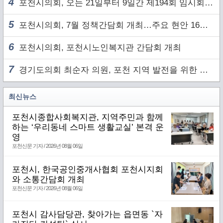
4
포천시의회, 오는 21일부터 9일간 제194회 임시회 개회
5
포천시의회, 7월 정책간담회 개최…주요 현안 16건 점검
6
포천시의회, 포천시노인복지관 간담회 개최
7
경기도의회 최순자 의원, 포천 지역 발전을 위한 정담회 개최
최신뉴스
포천시종합사회복지관, 지역주민과 함께
하는 ‘우리동네 스마트 생활교실’ 본격 운
영
포천신문 기자 / 2026년 08월 06일
포천시, 한국공인중개사협회 포천시지회
와 소통간담회 개최
포천신문 기자 / 2026년 08월 06일
포천시 감사담당관, 찾아가는 읍면동 `자