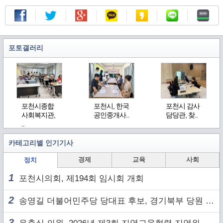
포토갤러리
포천시종합
포천시, 한국
포천시 감사
사회복지관,
공인중개사..
담당관, 찾..
..
카테고리별 인기기사
경제
교육
사회
정치
1
포천시의회, 제194회 임시회 개회
2
송영길 더불어민주당 당대표 후보, 경기북부 당원 및 2030 세대와 ‘소통 행보’
3