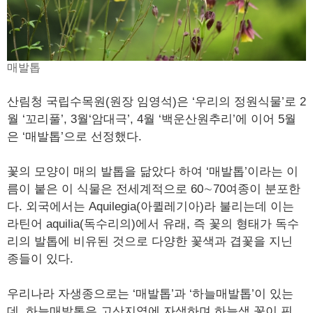
매발톱
산림청 국립수목원(원장 임영석)은 ‘우리의 정원식물’로 2
월 ‘꼬리풀’, 3월‘암대극’, 4월 ‘백운산원추리’에 이어 5월
은 ‘매발톱’으로 선정했다.
꽃의 모양이 매의 발톱을 닮았다 하여 ‘매발톱’이라는 이
름이 붙은 이 식물은 전세계적으로 60∼70여종이 분포한
다. 외국에서는 Aquilegia(아퀼레기아)라 불리는데 이는
라틴어 aquilia(독수리의)에서 유래, 즉 꽃의 형태가 독수
리의 발톱에 비유된 것으로 다양한 꽃색과 겹꽃을 지닌
종들이 있다.
우리나라 자생종으로는 ‘매발톱’과 ‘하늘매발톱’이 있는
데, 하늘매발톱은 고산지역에 자생하며 하늘색 꽃이 핀