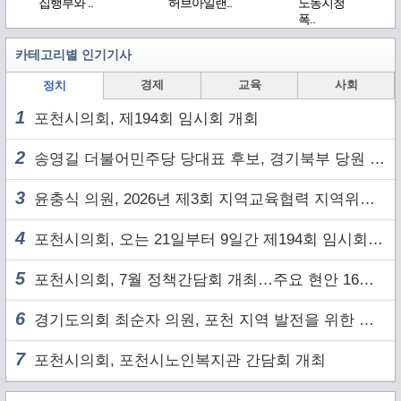
집행부와 ..
허브아일랜..
노동지청
폭..
카테고리별 인기기사
경제
교육
사회
정치
1
포천시의회, 제194회 임시회 개회
2
송영길 더불어민주당 당대표 후보, 경기북부 당원 및 2030 세대와 ‘소통 행보’
3
윤충식 의원, 2026년 제3회 지역교육협력 지역위원회 주재
4
포천시의회, 오는 21일부터 9일간 제194회 임시회 개회
5
포천시의회, 7월 정책간담회 개최…주요 현안 16건 점검
6
경기도의회 최순자 의원, 포천 지역 발전을 위한 정담회 개최
7
포천시의회, 포천시노인복지관 간담회 개최