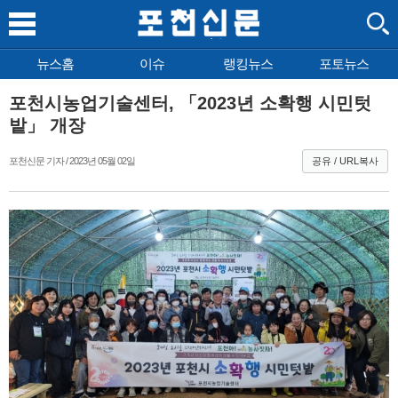
뉴스홈
이슈
랭킹뉴스
포토뉴스
포천시농업기술센터, 「2023년 소확행 시민텃
밭」 개장
포천신문 기자 / 2023년 05월 02일
공유 / URL복사