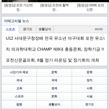
[동영상] 포천 가산면
[동영상] 포천에 활짝
[동영상] 제9회 포천
정..
핀..
신문 ..
카테고리별 뉴스
경기도
생활상식
스포츠
MORE
U12 서대문구청장배 전국 유소년 야구대회 포천 유소년 
차 의과학대학교 CHAMP 제6대 총동문회, 장학기금 마련
포천신문골프회, 6월 정기 라운딩 및 정기회의 개최
시민기자 제보
문학
문학
국내
국제
정치
교육
경제
사회
스포츠
문화
사설
칼럼
생활상식
경기도