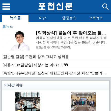
뉴스홈
이슈
랭킹뉴스
포토뉴스
톱뉴스
[의학상식] 물놀이 후 찾아오는 불청객, 급성 외이도염
여름의 절정인 8월, 찌는 듯한 더위를 피하기 위해
시원한 계곡이나 수영장을 찾는 분들이 많습니다.
시원한 물에 몸을 담그고 사랑하는 사람들과 즐거
포천신문 기자 / 2026년 08월 07일
운 시간을 보내는 것은 여름이라는 계절이 우리에
게 주는 큰 선물이지만, 달콤한 물놀이 이후에 예기
[김순열 칼럼] 도전과 창조 그리고 성취를
치 않은 귓속의 통증으로 이비인후과를 방문하시는
[자유기고=김남영] 세상사는 이야기-199
환자분들도 덩달아 증가합니다.
[특별인터뷰=강태선] 포천시 재향군인회 강태선 회장 “안보의식 확립과 지역사회 봉사로 신뢰받는 향군 만들터”
이시간 이슈