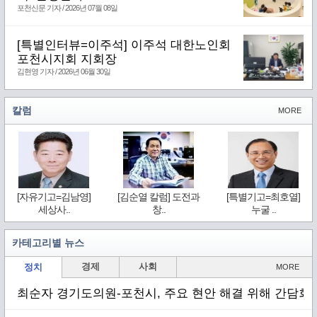
포천신문 기자 / 2026년 07월 08일
[특별인터뷰=이주석] 이주석 대한노인회
포천시지회 지회장
김현영 기자 / 2026년 06월 30일
칼럼
MORE
[자유기고=김남영]
[김순열 칼럼] 도전과
[특별기고=최호열]
세상사..
창..
누굴 ..
카테고리별 뉴스
경제
사회
정치
MORE
최순자 경기도의원-포천시, 주요 현안 해결 위해 간담회