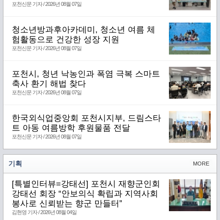
포천신문 기자 / 2026년 08월 07일
청소년방과후아카데미, 청소년 여름 체
험활동으로 건강한 성장 지원
포천신문 기자 / 2026년 08월 07일
포천시, 청년 낙농인과 폭염 극복 스마트
축사 환기 해법 찾다
포천신문 기자 / 2026년 08월 07일
한국외식업중앙회 포천시지부, 드림스타
트 아동 여름방학 후원물품 전달
포천신문 기자 / 2026년 08월 07일
기획
MORE
[특별인터뷰=강태선] 포천시 재향군인회
강태선 회장 “안보의식 확립과 지역사회
봉사로 신뢰받는 향군 만들터”
김현영 기자 / 2026년 08월 04일