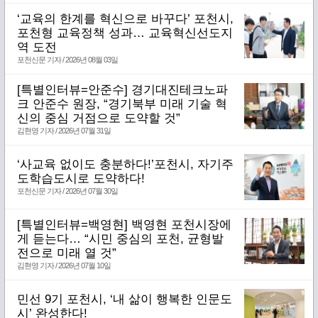
‘교육의 한계를 혁신으로 바꾸다’ 포천시,
포천형 교육정책 성과… 교육혁신선도지
역 도전
포천신문 기자 / 2026년 08월 03일
[특별인터뷰=안준수] 경기대진테크노파
크 안준수 원장, “경기북부 미래 기술 혁
신의 중심 거점으로 도약할 것”
김현영 기자 / 2026년 07월 31일
‘사교육 없이도 충분하다!’포천시, 자기주
도학습도시로 도약하다!
포천신문 기자 / 2026년 07월 30일
[특별인터뷰=백영현] 백영현 포천시장에
게 듣는다… “시민 중심의 포천, 균형발
전으로 미래 열 것”
김현영 기자 / 2026년 07월 10일
민선 9기 포천시, ‘내 삶이 행복한 인문도
시’ 완성한다!