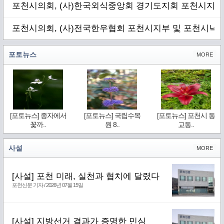
포천시의회, (사)한국외식중앙회 경기도지회 포천시지부
포천시의회, (사)전국한우협회 포천시지부 및 포천시낙
포토뉴스
MORE
[포토뉴스] 종자에서
[포토뉴스] 국립수목
[포토뉴스] 포천시 동
꽃까..
원 8..
교동..
사설
MORE
[사설] 포천 미래, 실천과 협치에 달렸다
포천신문 기자 / 2026년 07월 15일
[사설] 지방선거 결과가 증명한 민심