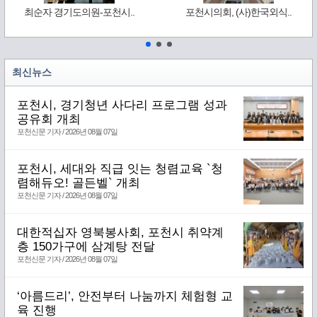
최순자 경기도의원-포천시..
포천시의회, (사)한국외식..
최신뉴스
포천시, 경기청년 사다리 프로그램 성과
공유회 개최
포천신문 기자 / 2026년 08월 07일
포천시, 세대와 직급 잇는 청렴교육 `청
렴해듀오! 골든벨` 개최
포천신문 기자 / 2026년 08월 07일
대한적십자 영북봉사회, 포천시 취약계
층 150가구에 삼계탕 전달
포천신문 기자 / 2026년 08월 07일
‘아름드리’, 안전부터 나눔까지 체험형 교
육 진행