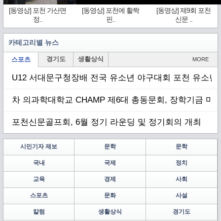
[동영상] 포천 가산면
[동영상] 포천에 활짝
[동영상] 제9회 포천
정..
핀..
신문 ..
카테고리별 뉴스
경기도
생활상식
스포츠
MORE
U12 서대문구청장배 전국 유소년 야구대회 포천 유소년 
차 의과학대학교 CHAMP 제6대 총동문회, 장학기금 마련
포천신문골프회, 6월 정기 라운딩 및 정기회의 개최
시민기자 제보
문학
문학
국내
국제
정치
교육
경제
사회
스포츠
문화
사설
칼럼
생활상식
경기도