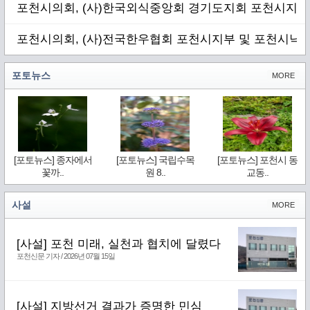
포천시의회, (사)한국외식중앙회 경기도지회 포천시지부
포천시의회, (사)전국한우협회 포천시지부 및 포천시낙
포토뉴스
MORE
[포토뉴스] 종자에서
[포토뉴스] 국립수목
[포토뉴스] 포천시 동
꽃까..
원 8..
교동..
사설
MORE
[사설] 포천 미래, 실천과 협치에 달렸다
포천신문 기자 / 2026년 07월 15일
[사설] 지방선거 결과가 증명한 민심