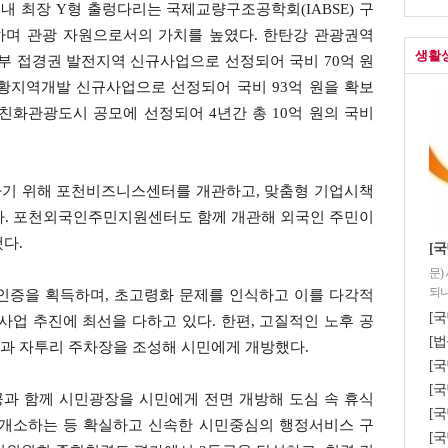
국내 최장 Y형 출렁다리는 국제교량구조공학회(IABSE) 구
하며 관광 자원으로서의 가치를 높였다. 한탄강 관광권역
생활
 접경권 발전지역 신규사업으로 선정되어 국비 70억 원
상황지역개발 신규사업으로 선정되어 국비 93억 원을 확보
친화관광도시 공모에 선정되어 4년간 총 10억 원의 국비
하기 위해 포천비즈니스센터를 개관하고, 맞춤형 기업시책
다. 포천외국인주민지원센터도 함께 개관해 외국인 주민이
다.
[국
문)
되나
인증을 획득하며, 초고령화 문제를 인식하고 이를 다각적
[국
사업 추진에 최선을 다하고 있다. 한편, 고질적인 노후 공
[법
과 자투리 주차장을 조성해 시민에게 개방했다.
[
[국
과 함께 시민광장을 시민에게 전면 개방해 도심 속 휴식
[
 개소하는 등 확실하고 신속한 시민중심의 행정서비스 구
[국