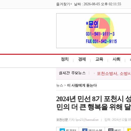
즐겨찾기+ 날짜 : 2026-08-05 오후 02:11:55
정치
경제
교육
사회
포천소방서, 소방시
포천시, 여름철 물
백영현 포천시장, `
뉴스 >
이 사람에게 듣는다
포천시 청소년봉사
청년급식봉사단, 소
2024년 민선 8기 포천시
민의 더 큰 행복을 위해 
포천신문
기자 / ipcs21@hanmail.net
입력 : 2024년 12월 1
트위터
페이스북
밴드