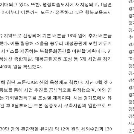
경
기대되고 있다. 또한, 평생학습도시에 재지정되고, 1읍면
경기
로 아이부터 어른까지 모두가 정주하고 싶은 행복교육도시
경기
경기
경
지역으로 선정되어 기본 배분금 18억 원에 추가 배분금
추미
확보했다. 이를 활용해 소흘읍 송우리 태봉공원에 포천 에듀케
경
가 서비스를 제공하는 복합문화공간을 마련할 계획이다. 민
경기
”마
 청성산 종합개발, 태봉근린공원 조성 등 5개 사업은 경기
경상
00억 원을 확보했다.
경
경상
 첨단 드론/UAM 산업 육성에도 힘썼다. 지난 8월 옛 6
경
 통보를 통해 사업 추진을 공식적으로 확정했으며, 이와 연
경
는 기회발전특구를 조성할 계획이다. 시는 경기도에서 유
경
된 후 8월부터는 드론 실증도시 구축사업의 일환으로 드
경
경상
세
0만 명의 관광객을 유치해 약 12억 원의 세외수입과 130
손학