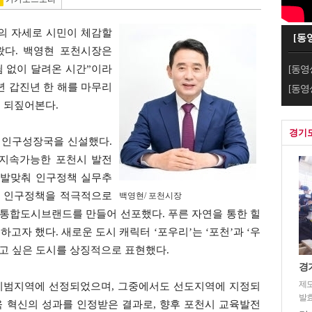
)의 자세로 시민이 체감할
[동
왔다. 백영현 포천시장은
쉼 없이 달려온 시간”이라
[동영
년 갑진년 한 해를 마무리
[동영
를 되짚어본다.
경기
 인구성장국을 신설했다.
 지속가능한 포천시 발전
 발맞춰 인구정책 실무추
는 인구정책을 적극적으로
백영현/ 포천시장
 통합도시브랜드를 만들어 선포했다. 푸른 자연을 통한 힐
고자 했다. 새로운 도시 캐릭터 ‘포우리’는 ‘포천’과 ‘우
물고 싶은 도시를 상징적으로 표현했다.
경
제도
시범지역에 선정되었으며, 그중에서도 선도지역에 지정되
발효
교육 혁신의 성과를 인정받은 결과로, 향후 포천시 교육발전