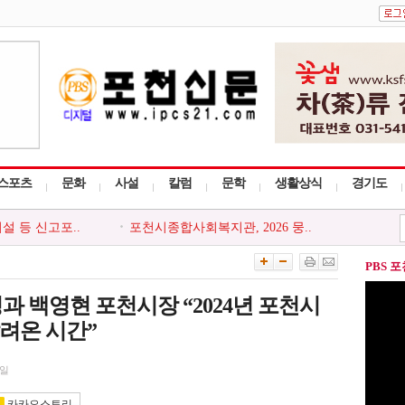
스포츠
문화
사설
칼럼
문학
생활상식
경기도
설 등 신고포..
포천시종합사회복지관, 2026 뭉..
놀이 안전사고..
포천시, 소상공인 온라인 마케팅..
은빛 기억이..
포천신문 자문위원회, 8월 정기..
PBS 
단과 함께하는..
포천소방서, 폭염 장기화 대응 ..
흘읍 경로당 ..
포천시 선단동 주민자치회, 어린..
 성과 백영현 포천시장 “2024년 포천시
달려온 시간”
8일
카카오스토리