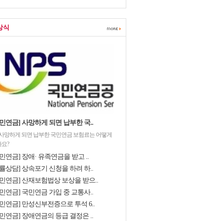
상식
민연금] 사망하게 되면 납부한 국..
 사망하게 되면 납부한 국민연금 보험료는 어떻게
요?
민연금] 장애· 유족연금을 받고 ..
률상담] 상속포기 신청을 하려 하..
국민연금] 산재보험법상 보상을 받으..
민연금] 국민연금 가입 중 교통사..
국민연금] 만성신부전증으로 투석 6..
민연금] 장애연금의 등급 결정은 ..