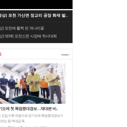
영상] 포천 가산면 정교리 공장 화재 발..
상] 포천에 활짝 핀 개나리꽃
상] 제9회 포천신문 사장배 척사대회
도
기도에 첫 폭염중대경보…재대본 비..
 도입 이후 처음으로 경기도에 폭염중대경보가
되는 등 역대급 폭..