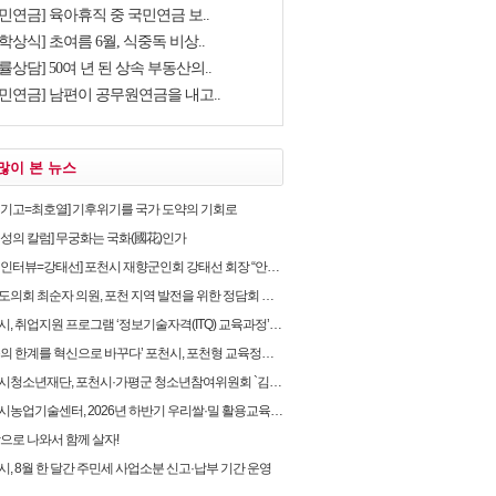
민연금] 육아휴직 중 국민연금 보..
학상식] 초여름 6월, 식중독 비상..
률상담] 50여 년 된 상속 부동산의..
국민연금] 남편이 공무원연금을 내고..
많이 본 뉴스
별기고=최호열] 기후위기를 국가 도약의 기회로
임성의 칼럼] 무궁화는 국화(國花)인가
뷰=강태선] 포천시 재향군인회 강태선 회장 “안보의식 확립과 지역사회 봉사로 신뢰받는 향군 만..
의회 최순자 의원, 포천 지역 발전을 위한 정담회 개최
, 취업지원 프로그램 ‘정보기술자격(ITQ) 교육과정’ 운영
 한계를 혁신으로 바꾸다’ 포천시, 포천형 교육정책 성과… 교육혁신선도지역 도전
소년재단, 포천시·가평군 청소년참여위원회 `김용태 국회의원과의 정책간담회` 개최
농업기술센터, 2026년 하반기 우리쌀·밀 활용교육 교육생 모집
밖으로 나와서 함께 살자!
시, 8월 한 달간 주민세 사업소분 신고·납부 기간 운영