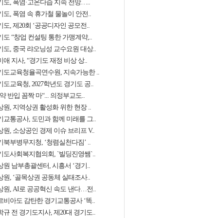
기도, 폭염·고온다습 지속 전망…..
도, 폭염 속 휴가철 물놀이 안전..
도, 제20회 ‘공공디자인 공모전..
도 “창업 컨설팅 통한 가맹계약,..
기도, 중국 랴오닝성 교수요원 대상..
애 지사, “경기도 재정 비상 상..
기도교육청율곡연수원, 지속가능한 ..
도교육청, 2027학년도 경기도 공..
약 반입 꼼짝 마“... 의정부교도..
원, 지역상권 활성화 위한 현장 ..
기교통공사, 도민과 함께 미래를 그..
원, 소상공인 경제 이슈 브리프 V..
기북부병무지청, ‘청렴실천다짐’ ..
기도사회복지협의회, `빌딩진영쌤`..
상원 남부총괄센터, 시흥서 ‘경기..
상원, ‘골목상권 공동체 실태조사..
원, AI로 공공혁신 속도 낸다…전..
르비아도 감탄한 경기교통공사 ‘똑..
규 전 경기도지사, 제20대 경기도..