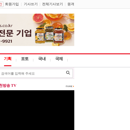
회원가입
기사쓰기
전체기사보기
원격
기획
포토
국내
국제
포천방송 TV