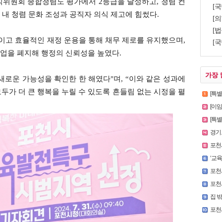
익위원회 종합청렴도 평가에서 2등급을 달성하고, 청렴 컨
[국
내 청렴 문화 조성과 공직자 의식 제고에 힘썼다.
[의
[법
고 효율적인 재정 운용을 통해 채무 제로를 유지했으며,
[
업을 폐지해 행정의 신뢰성을 높였다.
가장 
 새로운 가능성을 확인한 한 해였다"며, “이와 같은 성과에
모두가 더 큰 행복을 누릴 수 있도록 흔들림 없는 시정을 펼
[특
[이
[특별인터
경기도
포천시
‘교육의
포천시청
포천시
집 
포천