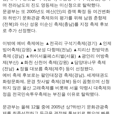
며 전라남도의 진도 영등제는 미신청으로 탈락했다.
문광부는 또 2005년도 예산(안)의 증액 확정 등 여건변화
와 하반기 문화관광 축제와의 평가를 위해 남원 춘향제
(전북)와 아산 성웅 이순신 축제(충남)를 지정 축제 후보
로 추가 선정했다.
이밖에 예비 축제에는 ▲전곡리 구석기축제(경기) ▲인제
빙어축제(강원) ▲보성 다향제(전남) ▲지리산 한방약초
축제 (경남) ▲하이서울페스티벌(서울) ▲광안리 어방축
제(부산) ▲화천 산천어 축제(강원) ▲담양대나무 축제
(전남) ▲정월 대보름 축제(제주) 등이 선정됐다.
예비 축제 후보로는 팔만대장경 축제(경남), 세계태권도
화랑문화제, 문경 찻사발 축제(경북) 등이 꼽혔으며 신청
하지 않은 울산 고래축제를 비롯해 서울 약령시 대축제와
정읍 전국민속투우축제는 부진을 이유로 탈락됐다.
문관부는 올해 12월 중에 2005년 상?하반기 문화관광축
제를 최종선정하고 등급을 결정해 통보키로 했으며 빠른