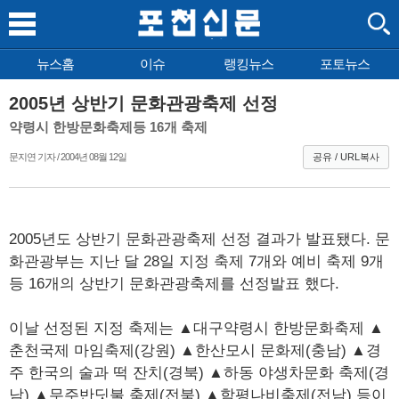
뉴스홈
이슈
랭킹뉴스
포토뉴스
2005년 상반기 문화관광축제 선정
약령시 한방문화축제등 16개 축제
문지연 기자 / 2004년 08월 12일
공유 / URL복사
2005년도 상반기 문화관광축제 선정 결과가 발표됐다. 문
화관광부는 지난 달 28일 지정 축제 7개와 예비 축제 9개
등 16개의 상반기 문화관광축제를 선정발표 했다.
이날 선정된 지정 축제는 ▲대구약령시 한방문화축제 ▲
춘천국제 마임축제(강원) ▲한산모시 문화제(충남) ▲경
주 한국의 술과 떡 잔치(경북) ▲하동 야생차문화 축제(경
남) ▲무주반딧불 축제(전북) ▲함평나비축제(전남) 등이