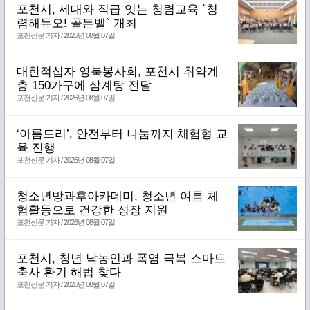
포천시, 세대와 직급 잇는 청렴교육 `청
렴해듀오! 골든벨` 개최
포천신문 기자 / 2026년 08월 07일
대한적십자 영북봉사회, 포천시 취약계
층 150가구에 삼계탕 전달
포천신문 기자 / 2026년 08월 07일
‘아름드리’, 안전부터 나눔까지 체험형 교
육 진행
포천신문 기자 / 2026년 08월 07일
청소년방과후아카데미, 청소년 여름 체
험활동으로 건강한 성장 지원
포천신문 기자 / 2026년 08월 07일
포천시, 청년 낙농인과 폭염 극복 스마트
축사 환기 해법 찾다
포천신문 기자 / 2026년 08월 07일