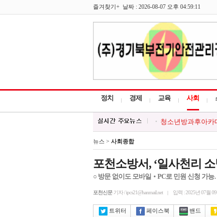
즐겨찾기+ 날짜 : 2026-08-07 오후 04:59:11
정치
경제
교육
사회
청소년방과후아카데미
한국외식업중앙회 포
포천시, 시민과 함께
뉴스 >
사회종합
포천시, 경기청년 
대한적십자 영북봉사
포천소방서, ‘일사천리 소
○ 방문 없이도 모바일‧PC로 민원 신청 가능
포천신문
기자 / ipcs21@hanmail.net
입력 : 2025년 07월 0
트위터
페이스북
밴드