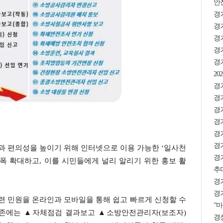
안
경
경기
경
경기
경
2
경기
경
경
경기
경기
경기
 편의성을 높이기 위해 인터넷으로 이용 가능한 ‘일사천
경
폭 확대하고, 이를 시민들에게 널리 알리기 위한 홍보 활
추미
경
경기
련 민원을 온라인과 모바일을 통해 쉽고 빠르게 신청할 수
”마
기존에는 ▲자체점검 결과보고 ▲소방안전관리자(보조자)
경상