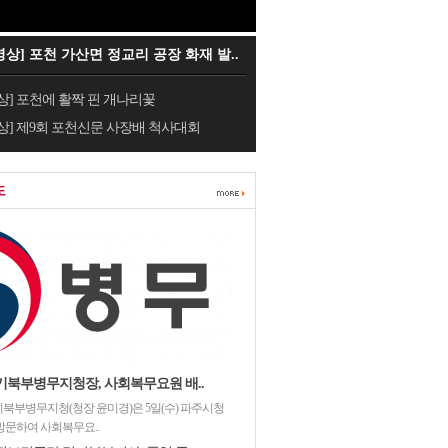
영상] 포천 가산면 정교리 공장 화재 발..
상] 포천에 활짝 핀 개나리꽃
상] 제9회 포천신문 사장배 척사대회
도
기북부병무지청장, 사회복무요원 배..
북부병무지청(청장 윤미경)은 5일(수) 파주시청
방문하여 사회복무요..