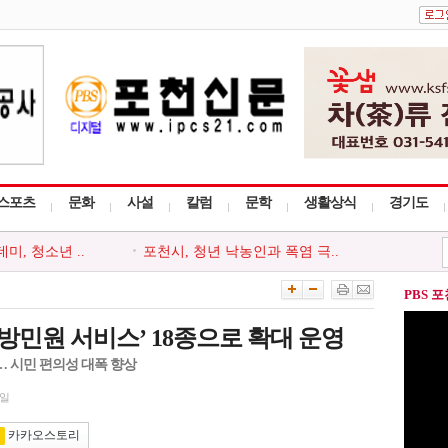
스포츠
문화
사설
칼럼
문학
생활상식
경기도
, 청소년 ..
포천시, 청년 낙농인과 폭염 극..
천시지부, ..
포천동 유관 단체, 지역 주민 위..
 ‘포천시사..
포천시종합사회복지관, 지역주민..
PBS 
사다리 프로그..
포천시, 세대와 직급 잇는 청렴..
회, 포천시 ..
‘아름드리’, 안전부터 나눔까..
방민원 서비스’ 18종으로 확대 운영
… 시민 편의성 대폭 향상
9일
카카오스토리