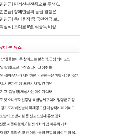
국민연금] 만성신부전증으로 투석 6..
민연금] 장애연금의 등급 결정은 ..
민연금] 육아휴직 중 국민연금 보..
학상식] 초여름 6월, 식중독 비상..
많이 본 뉴스
학상식] 물놀이 후 찾아오는 불청객, 급성 외이도염
순열 칼럼] 도전과 창조 그리고 성취를
민연금] 배우자가 사망하면 국민연금은 어떻게 되나요?
, 시민과 함께 ‘포천시사’ 발간 기념
유기고=김남영] 세상사는 이야기-199
도 첫 소나무재선충병 특별방제구역에 양평군 지정
 경기도자비엔날레 국제공모전 대상작에 데이비드 라우어의 ‘펀치카드 하우스’ 선정
소방서, 소방시설 등 신고포상제 홍보 강화
신문 자문위원회, 8월 정기회의 겸 야유회 개최
 경기도의원, 포천 이장 ⸱ 통장 연합회 참석 현장 목소리 청취