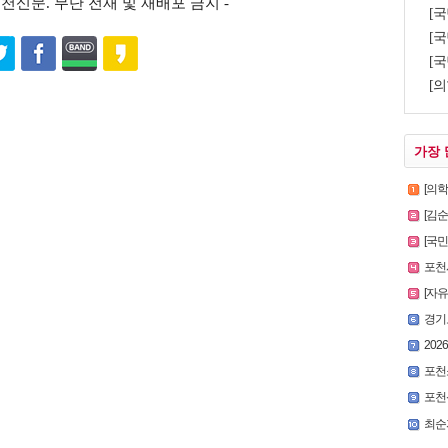
s ⓒ포천신문. 무단 전재 및 재배포 금지 -
[
[국
[국
[의
가장 
[의
[김
[국
포천시
[자
경기
2026
포천
포천
최순자