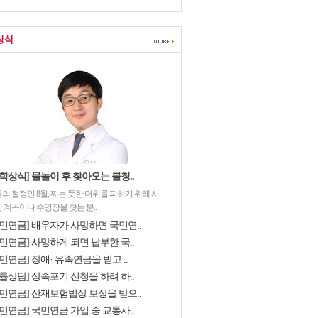
상식
학상식] 물놀이 후 찾아오는 불청..
의 절정인 8월, 찌는 듯한 더위를 피하기 위해 시
 계곡이나 수영장을 찾는 분..
국민연금] 배우자가 사망하면 국민연..
민연금] 사망하게 되면 납부한 국..
민연금] 장애· 유족연금을 받고 ..
률상담] 상속포기 신청을 하려 하..
국민연금] 산재보험법상 보상을 받으..
민연금] 국민연금 가입 중 교통사..