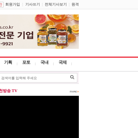
회원가입
기사쓰기
전체기사보기
원격
기획
포토
국내
국제
포천방송 TV