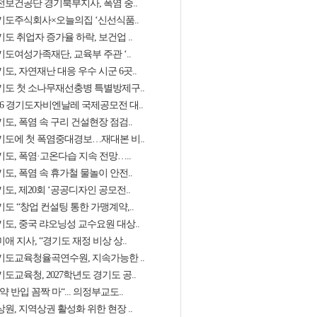
전보건공단 경기북부지사, 폭염 중..
기도주식회사×오늘의집 ‘신선식품..
도 취업자 증가율 하락, 보건업 ..
기도여성가족재단, 교육부 주관 ‘..
도, 자연재난 대응 우수 시군 6곳..
기도 첫 소나무재선충병 특별방제구..
026 경기도자비엔날레 국제공모전 대..
도, 폭염 속 구리 건설현장 점검..
기도에 첫 폭염중대경보…재대본 비..
기도, 폭염·고온다습 지속 전망…..
도, 폭염 속 휴가철 물놀이 안전..
도, 제20회 ‘공공디자인 공모전..
도 “창업 컨설팅 통한 가맹계약,..
기도, 중국 랴오닝성 교수요원 대상..
애 지사, “경기도 재정 비상 상..
기도교육청율곡연수원, 지속가능한 ..
도교육청, 2027학년도 경기도 공..
약 반입 꼼짝 마“... 의정부교도..
원, 지역상권 활성화 위한 현장 ..