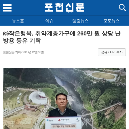
뉴스홈
이슈
랭킹뉴스
포토뉴스
㈜작은행복, 취약계층가구에 260만 원 상당 난
방용 등유 기탁
포천신문 기자 / 2025년 12월 10일
공유 / URL복사