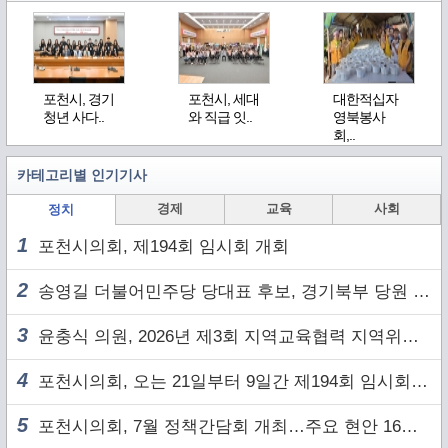
포천시, 경기
포천시, 세대
대한적십자
청년 사다..
와 직급 잇..
영북봉사
회,..
카테고리별 인기기사
경제
교육
사회
정치
1
포천시의회, 제194회 임시회 개회
2
송영길 더불어민주당 당대표 후보, 경기북부 당원 및 2030 세대와 ‘소통 행보’
3
윤충식 의원, 2026년 제3회 지역교육협력 지역위원회 주재
4
포천시의회, 오는 21일부터 9일간 제194회 임시회 개회
5
포천시의회, 7월 정책간담회 개최…주요 현안 16건 점검