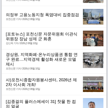
의정부 고용노동지청 폭염대비 집중점검
포천신문 기자 / 2026년 08월 10일
[포토뉴스] 포천신문 자문위원회 이관식
위원장 장남 성제 군 화혼
강신옥 기자 / 2026년 08월 10일
경상원, 지역화폐·온누리상품권 통합 연
구 완료…지역경제 활성화 새로운 모델
제시
포천신문 기자 / 2026년 08월 10일
사)포천시종합자원봉사센터, 2026년 제
2차 이사회 개최!
포천신문 기자 / 2026년 08월 10일
[김종걸의 플러스에세이 31] 찻물 한 컵
의 얼굴