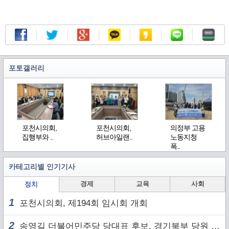
포토갤러리
포천시의회,
포천시의회,
의정부 고용
집행부와 ..
허브아일랜..
노동지청
폭..
카테고리별 인기기사
경제
교육
사회
정치
1
포천시의회, 제194회 임시회 개회
2
송영길 더불어민주당 당대표 후보, 경기북부 당원 및 2030 세대와 ‘소통 행보’