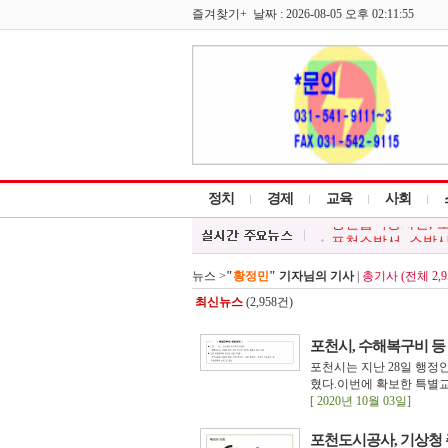
즐겨찾기+ 날짜 : 2026-08-05 오후 02:11:55
정치
경제
교육
사회
포천소방서, 소방시
포천시, 여름철 물
백영현 포천시장, `
뉴스 >
"
황정민
" 기자님의 기사
|
총기사 (전체 2,9
포천시 청소년봉사
최신뉴스
(2,958건)
청년급식봉사단, 소
포천시, 수해복구비 등
포천시는 지난 28일 행
혔다.이번에 확보한 특별교부세
[ 2020년 10월 03일]
포천도시공사, 기상청 주