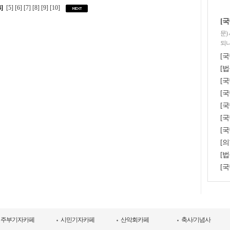
4]
[5]
[6]
[7]
[8]
[9]
[10]
[국
문)
되나
[국
[법
[
[국
[
[국
[국
[의
[법
[
주부기자카페
시민기자카페
산악회카페
축사/기념사