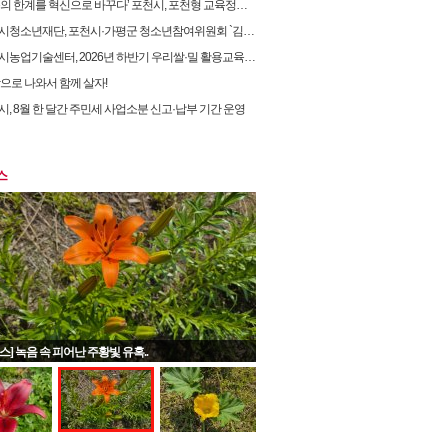
 한계를 혁신으로 바꾸다’ 포천시, 포천형 교육정책 성과… 교육혁신선도지역 도전
소년재단, 포천시·가평군 청소년참여위원회 `김용태 국회의원과의 정책간담회` 개최
농업기술센터, 2026년 하반기 우리쌀·밀 활용교육 교육생 모집
밖으로 나와서 함께 살자!
시, 8월 한 달간 주민세 사업소분 신고·납부 기간 운영
스
스] 녹음 속 피어난 주황빛 유혹..