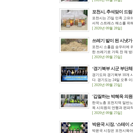
[ 2020년 09월 28일]
포천시, 추석맞이 드림
포천시는 25일 민족 고유
서적 스트레스 해소를 위해
[ 2020년 09월 28일]
쓰레기 밭이 된 시냇가
포천시 소흘읍 송우리에 
한 쓰레기로 가득 찬 채 방
[ 2020년 09월 25일]
‘경기북부 시군 부단체
경기도와 경기북부 10개 
다. 경기도는 24일 오후 이
[ 2020년 09월 25일]
˝갑질하는 박혜옥 의원
한국노총 포천지역 일반노
옥 시의원의 언행과 편파적
[ 2020년 09월 25일]
박윤국 시장, ‘스테이 
박윤국 시장은 포천시육아