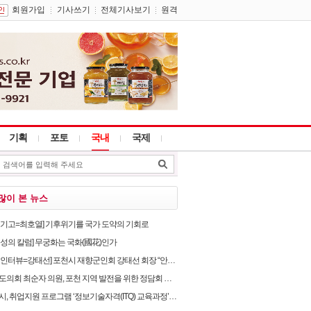
회원가입
기사쓰기
전체기사보기
원격
기획
포토
국내
국제
많이 본 뉴스
별기고=최호열] 기후위기를 국가 도약의 기회로
임성의 칼럼] 무궁화는 국화(國花)인가
뷰=강태선] 포천시 재향군인회 강태선 회장 “안보의식 확립과 지역사회 봉사로 신뢰받는 향군 만..
의회 최순자 의원, 포천 지역 발전을 위한 정담회 개최
, 취업지원 프로그램 ‘정보기술자격(ITQ) 교육과정’ 운영