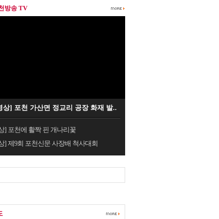
포천방송 TV
영상] 포천 가산면 정교리 공장 화재 발..
상] 포천에 활짝 핀 개나리꽃
상] 제9회 포천신문 사장배 척사대회
도