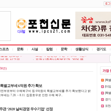
스포츠
문화
사설
칼럼
문학
생활상식
경기도
설 등 신고포..
포천시종합사회복지관, 2026 뭉..
놀이 안전사고..
포천시, 소상공인 온라인 마케팅..
은빛 기억이..
포천신문 자문위원회, 8월 정기..
58건)
가장 
단과 함께하는..
포천소방서, 폭염 장기화 대응 ..
흘읍 경로당 ..
포천시 선단동 주민자치회, 어린..
[특
 특별교부세 6억원 추가 확보
[이
정안전부로부터 수해복구비 등 6억원의 특별교부세를 추가 확보했다고 밝
[특별인터
는 7.28. ~ 8.11. 집중호우로 인한 수해 복구..
경기도
포천시
관 ‘2020 날씨경영 우수기업’ 선정