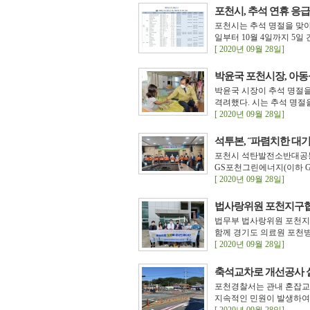
포천시, 추석 연휴 응
포천시는 추석 명절을 맞아 
일부터 10월 4일까지 5일
[ 2020년 09월 28일]
박윤국 포천시장, 아동
박윤국 시장이 추석 명절
격려했다. 시는 추석 명절을
[ 2020년 09월 28일]
석투본, ˝파렴치한 대
포천시 석탄발전소반대공동투
GS포천그린에너지(이하 GS
[ 2020년 09월 28일]
법사랑위원 포천지구협
법무부 법사랑위원 포천지
함께 경기도 의료원 포천병
[ 2020년 09월 28일]
축석교차로 개선공사 
포천경찰서는 관내 혼잡교
지속적인 민원이 발생하여, 