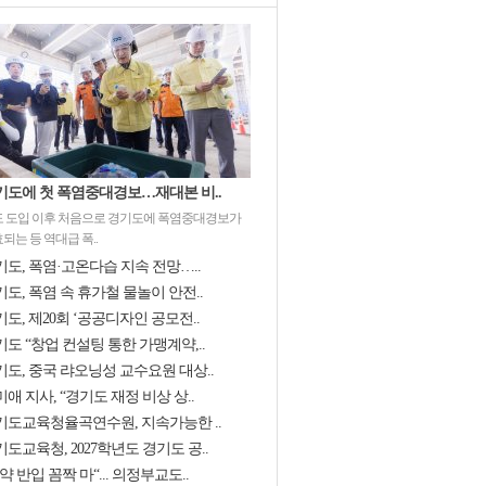
기도에 첫 폭염중대경보…재대본 비..
 도입 이후 처음으로 경기도에 폭염중대경보가
되는 등 역대급 폭..
기도, 폭염·고온다습 지속 전망…..
도, 폭염 속 휴가철 물놀이 안전..
도, 제20회 ‘공공디자인 공모전..
도 “창업 컨설팅 통한 가맹계약,..
기도, 중국 랴오닝성 교수요원 대상..
애 지사, “경기도 재정 비상 상..
기도교육청율곡연수원, 지속가능한 ..
도교육청, 2027학년도 경기도 공..
약 반입 꼼짝 마“... 의정부교도..