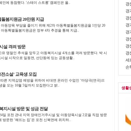
)’ 캠페인에 동참했다. '스테이 스트롱' 캠페인은 올..
경상
경
경상
별돌봄지원금 20만원 지급
경
 아동양육 부담을 줄이기 위해 제2차 아동특별돌봄지원금을 1인당 20
차 아동특별돌봄지원금은 정부 4차 추경을 통해 지급..
경
경
경
시설 격려 방문
 고유 명절인 추석을 앞두고 아동복지시설 4개소를 격려 방문했다. 박 시
경상
시설 시작으로 일동면, 선단동에 있는 공동생활..
세
손학
고전소설’ 교육생 모집
 따른 지역감염 예방을 위하여 비대면 온라인 수업인 ‘마당극(연극)으
을 오는 10월 5일까지 모집한다고 밝..
생활
복지시설 방문 및 성금 전달
4일 포천 관내 지역 장애인거주시설 및 아동양육시설 2곳을 직접 방문
 방문한 ‘해뜨는 집’은 포천 신북면에 위치하..