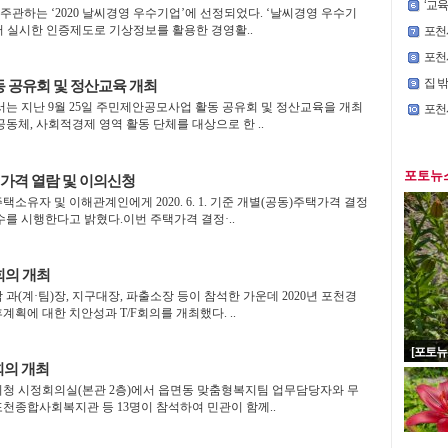
‘교육의
관하는 ‘2020 날씨경영 우수기업’에 선정되었다. ‘날씨경영 우수기
부터 실시한 인증제도로 기상정보를 활용한 경영활..
포천시청
포천시
집 
 공유회 및 정산교육 개최
 지난 9월 25일 주민제안공모사업 활동 공유회 및 정산교육을 개최
포천
동체, 사회적경제 영역 활동 단체를 대상으로 한 ..
포토뉴
 가격 열람 및 이의신청
택소유자 및 이해관계인에게 2020. 6. 1. 기준 개별(공동)주택가격 결정
수를 시행한다고 밝혔다.이번 주택가격 결정·..
 회의 개최
 과(계·팀)장, 지구대장, 파출소장 등이 참석한 가운데 2020년 포천경
획에 대한 치안성과 T/F회의를 개최했다. ..
[포토뉴
회의 개최
시청 시정회의실(본관 2층)에서 읍면동 맞춤형복지팀 업무담당자와 무
천종합사회복지관 등 13명이 참석하여 민관이 함께..