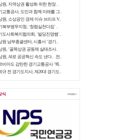
원, 지역상권 활성화 위한 현장 ..
기교통공사, 도민과 함께 미래를 그..
원, 소상공인 경제 이슈 브리프 V..
기북부병무지청, ‘청렴실천다짐’ ..
기도사회복지협의회, `빌딩진영쌤`..
상원 남부총괄센터, 시흥서 ‘경기..
상원, ‘골목상권 공동체 실태조사..
원, AI로 공공혁신 속도 낸다…전..
르비아도 감탄한 경기교통공사 ‘똑..
규 전 경기도지사, 제20대 경기도..
상식