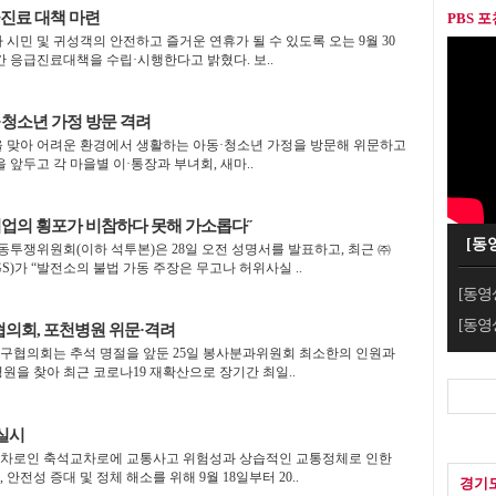
급진료 대책 마련
PBS 
시민 및 귀성객의 안전하고 즐거운 연휴가 될 수 있도록 오는 9월 30
 간 응급진료대책을 수립·시행한다고 밝혔다. 보..
·청소년 가정 방문 격려
을 맞아 어려운 환경에서 생활하는 아동·청소년 가정을 방문해 위문하고
 앞두고 각 마을별 이·통장과 부녀회, 새마..
기업의 횡포가 비참하다 못해 가소롭다˝
[동
쟁위원회(이하 석투본)은 28일 오전 성명서를 발표하고, 최근 ㈜
)가 “발전소의 불법 가동 주장은 무고나 허위사실 ..
[동영
[동영
의회, 포천병원 위문·격려
구협의회는 추석 명절을 앞둔 25일 봉사분과위원회 최소한의 인원과
원을 찾아 최근 코로나19 재확산으로 장기간 최일..
실시
차로인 축석교차로에 교통사고 위험성과 상습적인 교통정체로 인한
안전성 증대 및 정체 해소를 위해 9월 18일부터 20..
경기