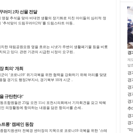
꾸러미 2차 선물 전달
의 명절 추석을 맞아 비대면 생활의 장기화로 지친 아이들의 심리적·정
 ‘추석맞이 드림꾸러미2차’를 드림스타트 아동..
위치한 재림공원묘원 옆을 흐르는 시냇가 주변이 생활폐기물 등을 비롯
치되고 있다. 관련 기관의 시급한 시정이 요구된..
경
제도
발효
장 회의’ 개최
경
시군이 ‘코로나19’ 위기극복을 위한 협력을 강화하기 위해 머리를 맞댔
용철 경기도 행정2부지사, 경기북부 10개 시군 ..
경기
경기
경기
을 규탄한다!˝
경
동조합원들은 25일 오전 11시 포천시의회에서 기자회견을 갖고 박혜
인 의정활동에 항의하는 내용을 담은 항의서를 손세..
추미
경
경기
스트롱’ 캠페인 동참
”마
종합지원센터 전혜경 센터장의 지목으로 코로나19 극복을 위한 ‘스테