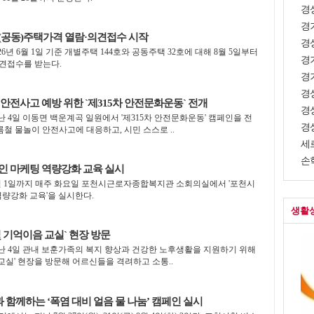
경상
경
별(공동)주택가격 열람·의견접수 시작
경상
6년 6월 1일 기준 개별주택 144호와 공동주택 32호에 대해 8월 5일부터
경
의견접수를 받는다.
경
경
안전사고 예방 위한 `제315차 안전문화운동` 전개
경
난 4일 이동면 백운계곡 일원에서 '제315차 안전문화운동' 캠페인을 전
경상
름철 물놀이 안전사고에 대응하고, 시민 스스로 ..
세
손학
인 마케팅 역량강화 교육 실시
월 1일까지 매주 화요일 포천시근로자종합복지관 소회의실에서 '포천시
량강화 교육'을 실시한다.
생활
 기억이음 교실` 현장 방문
난 4일 관내 보훈가족의 복지 향상과 건강한 노후생활을 지원하기 위해
교실' 현장을 방문해 어르신들을 격려하고 소통..
함께하는 ‘폭염 대비 얼음 물 나눔’ 캠페인 실시