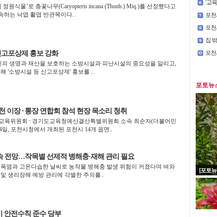
‘교육의
물’로 층꽃나무(Caryopteris incana (Thunb.) Miq.)를 선정했다고
속하는 낙엽 활엽 반관목이다..
포천시청
포천시
집 
신고포상제 홍보 강화
포천
민의 생명과 재산을 보호하는 소방시설과 피난시설의 중요성을 알리고,
 '소방시설 등 신고포상제' 홍보를 ..
포토뉴
 이장 ⸱ 통장 연합회 참석 현장 목소리 청취
교육위원회 ⸱ 경기도교육청예산결산특별위원회 소속 최순자(더불어민
4일, 포천시청에서 개최된 포천시 14개 읍면..
속 전망…작목별 선제적 병해충·재해 관리 필요
폭염과 고온다습한 날씨로 농작물 병해충 발생 위험이 커졌다며 벼와
[포토뉴
 및 생리장해 예방 관리에 각별한 주의를..
이 안전수칙 준수 당부