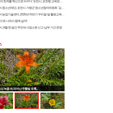
 한계를 혁신으로 바꾸다’ 포천시, 포천형 교육정책 성과… 교육혁신선도지역 도전
소년재단, 포천시·가평군 청소년참여위원회 `김용태 국회의원과의 정책간담회` 개최
농업기술센터, 2026년 하반기 우리쌀·밀 활용교육 교육생 모집
밖으로 나와서 함께 살자!
시, 8월 한 달간 주민세 사업소분 신고·납부 기간 운영
스
스] 녹음 속 피어난 주황빛 유혹..