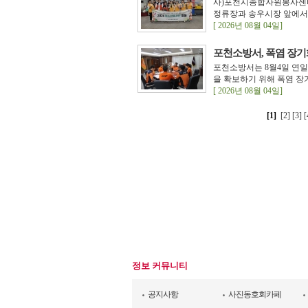
사)포천시종합자원봉사센터에서는
정류장과 송우시장 앞에서 
[ 2026년 08월 04일]
포천소방서, 폭염 장기
포천소방서는 8월4일 연
을 확보하기 위해 폭염 장
[ 2026년 08월 04일]
[1]
[2]
[3]
[
정보 커뮤니티
공지사항
사진동호회카페