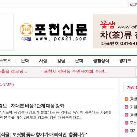
스포츠
문화
사설
칼럼
문학
생활상식
경기도
설 등 신고포..
포천시종합사회복지관, 2026 뭉..
놀이 안전사고..
포천시, 소상공인 온라인 마케팅..
은빛 기억이..
포천신문 자문위원회, 8월 정기..
5,973건)
가장 
단과 함께하는..
포천소방서, 폭염 장기화 대응 ..
흘읍 경로당 ..
포천시 선단동 주민자치회, 어린..
[특
경보…재대본 비상 2단계 대응 강화
[이
 경기도에 폭염중대경보가 발효되는 등 역대급 폭염이 계속되는 가운데
[특별인터
책본부를 비상 2단계로 강화해 강력 대응중이라고..
포천시
경기도
식물’, 보랏빛 꽃과 향기가 매력적인 ‘층꽃나무’