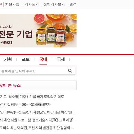
회원가입
기사쓰기
전체기사보기
원격
기획
포토
국내
국제
많이 본 뉴스
별기고=최호열] 기후위기를 국가 도약의 기회로
임성의 칼럼] 무궁화는 국화(國花)인가
뷰=강태선] 포천시 재향군인회 강태선 회장 “안보의식 확립과 지역사회 봉사로 신뢰받는 향군 만..
, 취업지원 프로그램 ‘정보기술자격(ITQ) 교육과정’ 운영
의회 최순자 의원, 포천 지역 발전을 위한 정담회 개최