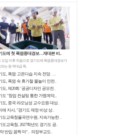
기도에 첫 폭염중대경보…재대본 비..
 도입 이후 처음으로 경기도에 폭염중대경보가
되는 등 역대급 폭..
기도, 폭염·고온다습 지속 전망…..
도, 폭염 속 휴가철 물놀이 안전..
도, 제20회 ‘공공디자인 공모전..
도 “창업 컨설팅 통한 가맹계약,..
기도, 중국 랴오닝성 교수요원 대상..
애 지사, “경기도 재정 비상 상..
기도교육청율곡연수원, 지속가능한 ..
도교육청, 2027학년도 경기도 공..
약 반입 꼼짝 마“... 의정부교도..