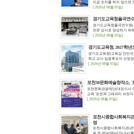
지금 조치를 하지 않으면 2
[ 2026년 08월 05일]
경기도교육청율곡연수원
경기도교육청율곡연수원(원
전문 강사로 양성하기 위해 
[ 2026년 08월 05일]
경기도교육청, 2027학년
경기도교육청(교육감 안민석)
학교 교사 임용후보자 선정경쟁
[ 2026년 08월 05일]
포천38문화예술창작소, `
포천문화관광재단(대표이사 이
교육 '포천38 그래피티 브릿
[ 2026년 08월 05일]
포천시종합사회복지관, 2
영
포천시종합사회복지관(관장
음 온 에어(Mind On Air