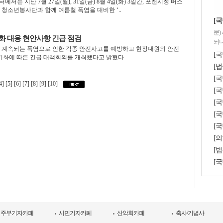
 지난 7월 27일(월), 31일(금) 8월 4일(화) 3일간, 포천시청 버스
청소년봉사단과 함께 여름철 폭염을 대비한 ‘..
[국
문)
화 대응 현안사항 긴급 점검
되나
일 계속되는 폭염으로 인한 각종 안전사고를 예방하고 현장대원의 안전
[국
기화에 따른 긴급 대책회의를 개최했다고 밝혔다.
[법
[
4]
[5]
[6]
[7]
[8]
[9]
[10]
[국
[
[국
[국
[의
[법
[
주부기자카페
시민기자카페
산악회카페
축사/기념사