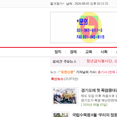
즐겨찾기+ 날짜 : 2026-08-05 오후 02:11:55
정치
경제
교육
사회
포천소방서, 소방시
포천시, 여름철 물
백영현 포천시장, `
뉴스 >
"
포천신문
" 기자님의 기사
|
총기사 (전체 2
포천시 청소년봉사
최신뉴스
(25,973건)
청년급식봉사단, 소
경기도에 첫 폭염중대
제도 도입 이후 처음으로
경기도가 폭염 재난안전대
[ 2026년 08월 05일]
국립수목원 8월 ‘우리의 정원