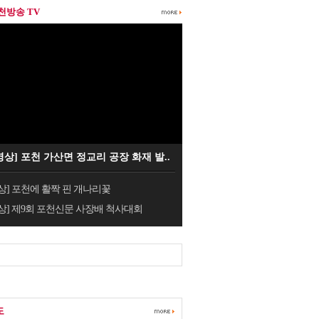
포천방송 TV
영상] 포천 가산면 정교리 공장 화재 발..
상] 포천에 활짝 핀 개나리꽃
상] 제9회 포천신문 사장배 척사대회
도