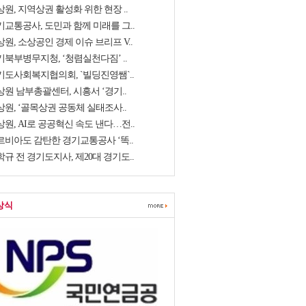
원, 지역상권 활성화 위한 현장 ..
기교통공사, 도민과 함께 미래를 그..
원, 소상공인 경제 이슈 브리프 V..
기북부병무지청, ‘청렴실천다짐’ ..
기도사회복지협의회, `빌딩진영쌤`..
상원 남부총괄센터, 시흥서 ‘경기..
상원, ‘골목상권 공동체 실태조사..
원, AI로 공공혁신 속도 낸다…전..
르비아도 감탄한 경기교통공사 ‘똑..
규 전 경기도지사, 제20대 경기도..
상식