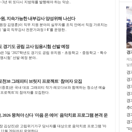
~3년 뒤 또다시 지방채를 발행해야 하는 악순..
, 지속가능한 내부강사 양성위해 나선다
장 김영훈)이 직무 지원 분야의 실무자를 조직 안에서 직접 가르치는
‘율곡 직무강사 전문가과정 Ⅰ·Ⅱ’를 운영한..
도 경기도 공립 교사 임용시험 선발 예정
경
은 5일 ‘2027학년도 경기도 공립 유치원・초등학교・중등학교・특수
시험’ 선발 예정 분야..
제도
발효
경
경기
포천38 그래피티 브릿지 프로젝트` 참여자 모집
경기
중효)은 국내 대표 그래피티 작가 레오다브와 함께하는 청소년 예술
지 프로젝트'의 참여자를 모집한다.
경기
경
추미
경
026 뭉쳐야 산다 `마음 온 에어` 음악치료 프로그램 본격 운
경기
 김상진)은 고립위기가구 당사자를 대상으로 음악치료 프로그램 '마
”마
)'를 11월 26일까지 운영한다.