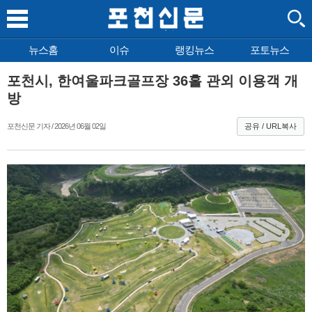
뉴스홈
이슈
랭킹뉴스
포토뉴스
포천시, 한여울파크골프장 36홀 관외 이용객 개
방
포천신문 기자 / 2026년 06월 02일
공유 / URL복사