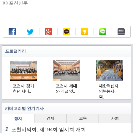
ⓒ 포천신문
포토갤러리
포천시, 경기
포천시, 세대
대한적십자
청년 사다..
와 직급 잇..
영북봉사
회,..
카테고리별 인기기사
경제
교육
사회
정치
1
포천시의회, 제194회 임시회 개회