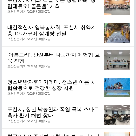
포천시, 세대와 직급 잇는 청렴교육 `청
렴해듀오! 골든벨` 개최
포천신문 기자 / 2026년 08월 07일
대한적십자 영북봉사회, 포천시 취약계
층 150가구에 삼계탕 전달
포천신문 기자 / 2026년 08월 07일
‘아름드리’, 안전부터 나눔까지 체험형 교
육 진행
포천신문 기자 / 2026년 08월 07일
청소년방과후아카데미, 청소년 여름 체
험활동으로 건강한 성장 지원
포천신문 기자 / 2026년 08월 07일
포천시, 청년 낙농인과 폭염 극복 스마트
축사 환기 해법 찾다
포천신문 기자 / 2026년 08월 07일