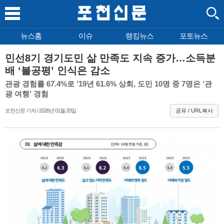
뉴스홈
이슈
랭킹뉴스
포토뉴스
민선8기 경기도민 삶 만족도 지속 증가…소득분
배 ‘불공평’ 인식은 감소
관광 경험률 67.4%로 ’19년 61.6% 상회, 도민 10명 중 7명은 ‘관
광 여행’ 경험
포천신문 기자 / 2026년 01월 20일
공유 / URL복사