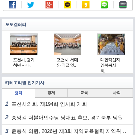
포토갤러리
포천시, 경기
포천시, 세대
대한적십자
청년 사다..
와 직급 잇..
영북봉사
회,..
카테고리별 인기기사
경제
교육
사회
정치
1
포천시의회, 제194회 임시회 개회
2
송영길 더불어민주당 당대표 후보, 경기북부 당원 및 2030 세대와 ‘소통 행보’
3
윤충식 의원, 2026년 제3회 지역교육협력 지역위원회 주재