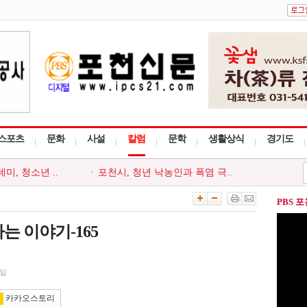
스포츠
문화
사설
칼럼
문학
생활상식
경기도
, 청소년 ..
포천시, 청년 낙농인과 폭염 극..
천시지부, ..
포천동 유관 단체, 지역 주민 위..
 ‘포천시사..
포천시종합사회복지관, 지역주민..
PBS 
사다리 프로그..
포천시, 세대와 직급 잇는 청렴..
회, 포천시 ..
‘아름드리’, 안전부터 나눔까..
는 이야기-165
9일
카카오스토리