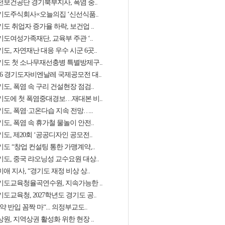
전보건공단 경기북부지사, 폭염 중..
기도주식회사×오늘의집 ‘신선식품..
도 취업자 증가율 하락, 보건업 ..
기도여성가족재단, 교육부 주관 ‘..
도, 자연재난 대응 우수 시군 6곳..
기도 첫 소나무재선충병 특별방제구..
026 경기도자비엔날레 국제공모전 대..
도, 폭염 속 구리 건설현장 점검..
기도에 첫 폭염중대경보…재대본 비..
기도, 폭염·고온다습 지속 전망…..
도, 폭염 속 휴가철 물놀이 안전..
도, 제20회 ‘공공디자인 공모전..
도 “창업 컨설팅 통한 가맹계약,..
기도, 중국 랴오닝성 교수요원 대상..
애 지사, “경기도 재정 비상 상..
기도교육청율곡연수원, 지속가능한 ..
도교육청, 2027학년도 경기도 공..
약 반입 꼼짝 마“... 의정부교도..
원, 지역상권 활성화 위한 현장 ..