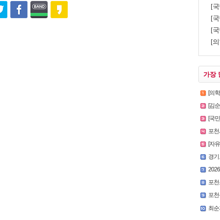
[
[국
[국
[의
가장 
[의
[김
[국
포천시
[자
경기
2026
포천
포천
최순자