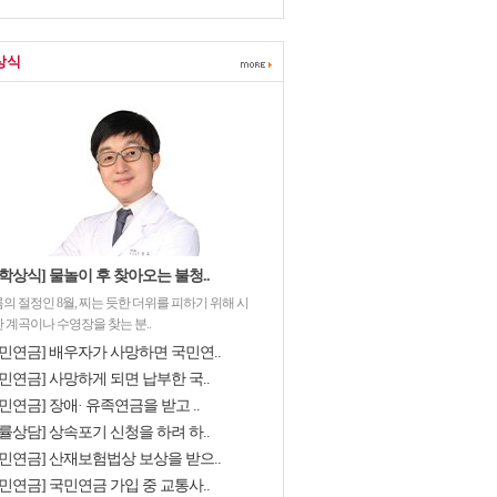
상식
학상식] 물놀이 후 찾아오는 불청..
의 절정인 8월, 찌는 듯한 더위를 피하기 위해 시
 계곡이나 수영장을 찾는 분..
국민연금] 배우자가 사망하면 국민연..
민연금] 사망하게 되면 납부한 국..
민연금] 장애· 유족연금을 받고 ..
률상담] 상속포기 신청을 하려 하..
국민연금] 산재보험법상 보상을 받으..
민연금] 국민연금 가입 중 교통사..