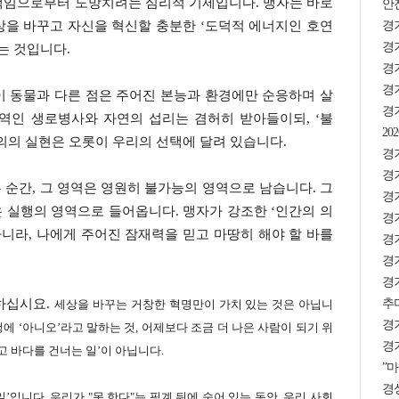
책임으로부터 도망치려는 심리적 기제입니다. 맹자는 바로
안
경
상을 바꾸고 자신을 혁신할 충분한 ‘도덕적 에너지인 호연
경기
는 것입니다.
경
경기
간이 동물과 다른 점은 주어진 본능과 환경에만 순응하며 살
경
영역인 생로병사와 자연의 섭리는 겸허히 받아들이되, ‘불
2
의의 실현은 오롯이 우리의 선택에 달려 있습니다.
경기
경
는 순간, 그 영역은 영원히 불가능의 영역으로 남습니다. 그
경
은 실행의 영역으로 들어옵니다. 맹자가 강조한 ‘인간의 의
경기
아니라, 나에게 주어진 잠재력을 믿고 마땅히 해야 할 바를
경기
경기
경
추미
작하십시요.
​세상을 바꾸는 거창한 혁명만이 가치 있는 것은 아닙니
경
에 ‘아니오’라고 말하는 것​, 어제보다 조금 더 나은 사람이 되기 위
경기
끼고 바다를 건너는 일’이 아닙니다.
”마
경상
’입니다. ​우리가 "못 한다"는 핑계 뒤에 숨어 있는 동안, 우리 사회