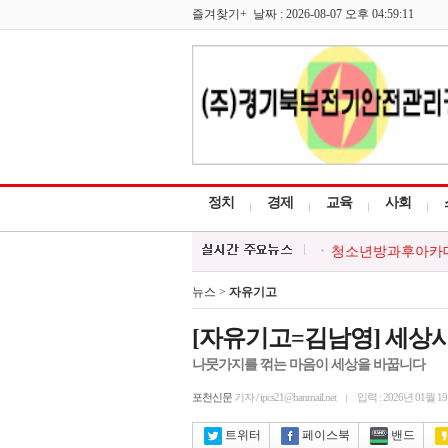
즐겨찾기+ 날짜 : 2026-08-07 오후 04:59:11
정치
경제
교육
사회
청소년방과후아카데미
한국외식업중앙회 포
포천시, 시민과 함께
뉴스 >
자유기고
포천시, 경기청년 
대한적십자 영북봉사
[자유기고=김남영] 세상사
나뭇가지를 꺾는 마음이 세상을 바꿉니다
포천신문
기자 / ipcs21@hanmail.net
입력 : 2026년 01월 1
트위터
페이스북
밴드