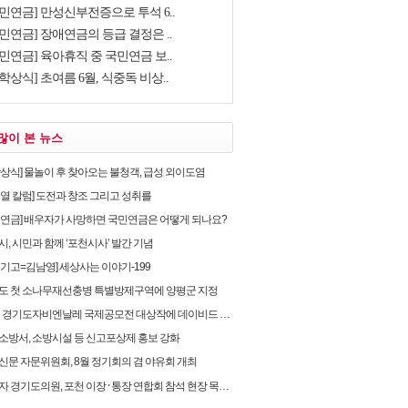
국민연금] 만성신부전증으로 투석 6..
민연금] 장애연금의 등급 결정은 ..
민연금] 육아휴직 중 국민연금 보..
학상식] 초여름 6월, 식중독 비상..
많이 본 뉴스
학상식] 물놀이 후 찾아오는 불청객, 급성 외이도염
순열 칼럼] 도전과 창조 그리고 성취를
민연금] 배우자가 사망하면 국민연금은 어떻게 되나요?
, 시민과 함께 ‘포천시사’ 발간 기념
유기고=김남영] 세상사는 이야기-199
도 첫 소나무재선충병 특별방제구역에 양평군 지정
 경기도자비엔날레 국제공모전 대상작에 데이비드 라우어의 ‘펀치카드 하우스’ 선정
소방서, 소방시설 등 신고포상제 홍보 강화
신문 자문위원회, 8월 정기회의 겸 야유회 개최
 경기도의원, 포천 이장 ⸱ 통장 연합회 참석 현장 목소리 청취