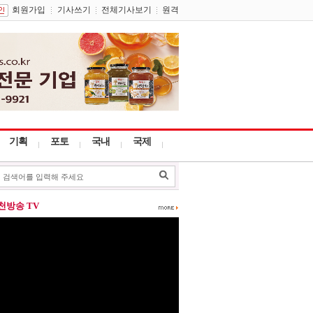
회원가입
기사쓰기
전체기사보기
원격
기획
포토
국내
국제
포천방송 TV