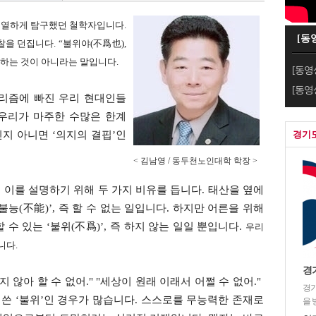
 치열하게 탐구했던 철학자입니다.
[동
을 던집니다. “불위야(不爲也),
 못하는 것이 아니라는 말입니다.
[동영
[동영
너리즘에 빠진 우리 현대인들
우리가 마주한 수많은 한계
경기
인지 아니면 ‘의지의 결핍’인
< 김남영 / 동두천노인대학 학장 >
자는 이를 설명하기 위해 두 가지 비유를 듭니다. 태산을 옆에
능(不能)’, 즉 할 수 없는 일입니다. 하지만 어른을 위해
수 있는 ‘불위(不爲)’, 즉 하지 않는 일일 뿐입니다.
​우리
니다.
경
지 않아 할 수 없어." ​"세상이 원래 이래서 어쩔 수 없어." ​
경기
 쓴 ‘불위’인 경우가 많습니다. 스스로를 무능력한 존재로
을 