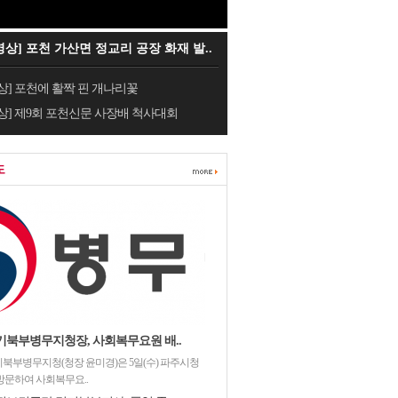
영상] 포천 가산면 정교리 공장 화재 발..
상] 포천에 활짝 핀 개나리꽃
상] 제9회 포천신문 사장배 척사대회
도
기북부병무지청장, 사회복무요원 배..
북부병무지청(청장 윤미경)은 5일(수) 파주시청
방문하여 사회복무요..