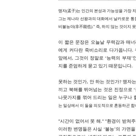
​맹자(孟子)는 인간의 본성과 가능성을 가장
그는 제나라 선왕과의 대화에서 날카로운 통찰
비불능야(非不能也).” 즉, 하지 않는 것이지
​이 짧은 문장은 오늘날 무력감과 매
에게 커다란 죽비소리로 다가옵니다. 
앞에서, 그것이 정말로 ‘능력의 부재’
지를 준엄하게 묻고 있기 때문입니다.
​못하는 것인가, 안 하는 것인가? ​맹
끼고 북해를 뛰어넘는 것은 진정으로 ‘불
나뭇가지를 꺾어 드리는 일은 누구나 할 
는 일상에서 이 둘을 의도적으로 혼동하곤 합
​"시간이 없어서 못 해." ​"환경이 받쳐주
이러한 변명들은 사실 ‘불능’의 가면을