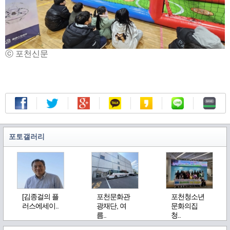
ⓒ 포천신문
포토갤러리
[김종걸의 플
포천문화관
포천청소년
러스에세이..
광재단, 여
문화의집
름..
청..