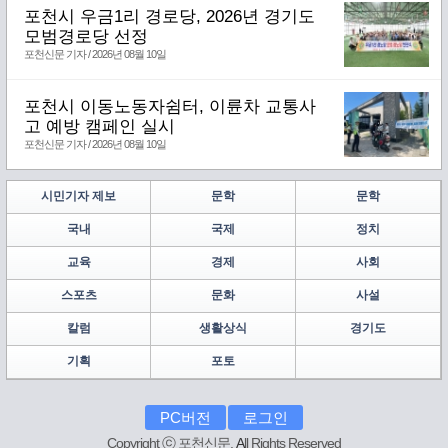
포천시 우금1리 경로당, 2026년 경기도
모범경로당 선정
포천신문 기자 / 2026년 08월 10일
포천시 이동노동자쉼터, 이륜차 교통사
고 예방 캠페인 실시
포천신문 기자 / 2026년 08월 10일
시민기자 제보
문학
문학
국내
국제
정치
교육
경제
사회
스포츠
문화
사설
칼럼
생활상식
경기도
기획
포토
PC버전
로그인
Copyright ⓒ 포천신문.
A
ll Rights Reserved