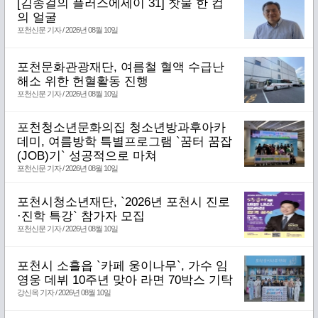
[김종걸의 플러스에세이 31] 찻물 한 컵
의 얼굴
포천신문 기자 / 2026년 08월 10일
포천문화관광재단, 여름철 혈액 수급난
해소 위한 헌혈활동 진행
포천신문 기자 / 2026년 08월 10일
포천청소년문화의집 청소년방과후아카
데미, 여름방학 특별프로그램 `꿈터 꿈잡
(JOB)기` 성공적으로 마쳐
포천신문 기자 / 2026년 08월 10일
포천시청소년재단, `2026년 포천시 진로
·진학 특강` 참가자 모집
포천신문 기자 / 2026년 08월 10일
포천시 소흘읍 `카페 웅이나무`, 가수 임
영웅 데뷔 10주년 맞아 라면 70박스 기탁
강신옥 기자 / 2026년 08월 10일