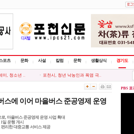
스포츠
문화
사설
칼럼
문학
생활상식
경기도
, 청소년 ..
포천시, 청년 낙농인과 폭염 극..
천시지부, ..
포천동 유관 단체, 지역 주민 위..
 ‘포천시사..
포천시종합사회복지관, 지역주민..
PBS 
사다리 프로그..
포천시, 세대와 직급 잇는 청렴..
회, 포천시 ..
‘아름드리’, 안전부터 나눔까..
버스에 이어 마을버스 준공영제 운영
으로, 마을버스 준공영제 운영 사업 확대
월 1일 운행 개시
 편리한 대중교통 서비스 제공