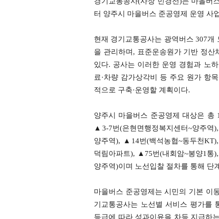
경기교통공사(사장 민경선)는 마을버스 
터 양주시 마을버스 준공영제 운영 사
현재 경기교통공사는 광역버스 307개 노선
을 관리하며, 표준운송원가 기반 정산
있다. 공사는 이러한 운영 경험과 노
료·차량 감가상각비 등 주요 원가 항목
적으로 구축·운영할 계획이다.
양주시 마을버스 준공영제 대상은 총 10
▲3-7번(은현면행정복지센터~양주역), 
양주역), ▲14번(백석농협~동두천KT)
덕림아파트), ▲75번(내회암~봉양1통)
양주역)이며 노선입찰 절차를 통해 단
마을버스 준공영제는 시민의 기본 이동
기교통공사는 노선별 서비스 평가를 
등급에 따라 성과이윤을 차등 지급하