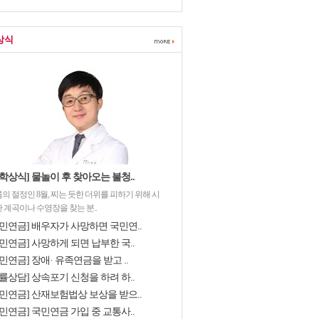
상식
학상식] 물놀이 후 찾아오는 불청..
의 절정인 8월, 찌는 듯한 더위를 피하기 위해 시
 계곡이나 수영장을 찾는 분..
국민연금] 배우자가 사망하면 국민연..
민연금] 사망하게 되면 납부한 국..
민연금] 장애· 유족연금을 받고 ..
률상담] 상속포기 신청을 하려 하..
국민연금] 산재보험법상 보상을 받으..
민연금] 국민연금 가입 중 교통사..