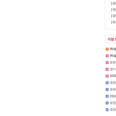
[
[국
[국
[의
가장 
[특
[특별인터
포천시
경기
2026
포천
포천
(재)
포천시,
포천시