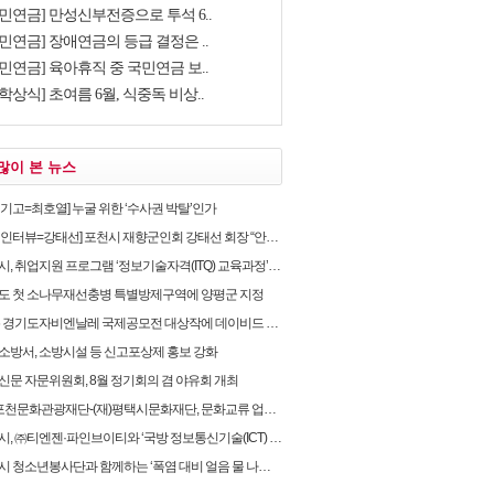
국민연금] 만성신부전증으로 투석 6..
민연금] 장애연금의 등급 결정은 ..
민연금] 육아휴직 중 국민연금 보..
학상식] 초여름 6월, 식중독 비상..
많이 본 뉴스
별기고=최호열] 누굴 위한 ‘수사권 박탈’인가
뷰=강태선] 포천시 재향군인회 강태선 회장 “안보의식 확립과 지역사회 봉사로 신뢰받는 향군 만..
, 취업지원 프로그램 ‘정보기술자격(ITQ) 교육과정’ 운영
도 첫 소나무재선충병 특별방제구역에 양평군 지정
 경기도자비엔날레 국제공모전 대상작에 데이비드 라우어의 ‘펀치카드 하우스’ 선정
소방서, 소방시설 등 신고포상제 홍보 강화
신문 자문위원회, 8월 정기회의 겸 야유회 개최
포천문화관광재단-(재)평택시문화재단, 문화교류 업무협약 체결
 ㈜티엔젠·파인브이티와 ‘국방 정보통신기술(ICT) 융합보안’ 업무협약 체결
 청소년봉사단과 함께하는 ‘폭염 대비 얼음 물 나눔’ 캠페인 실시