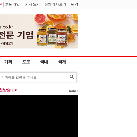
회원가입
기사쓰기
전체기사보기
원격
기획
포토
국내
국제
포천방송 TV