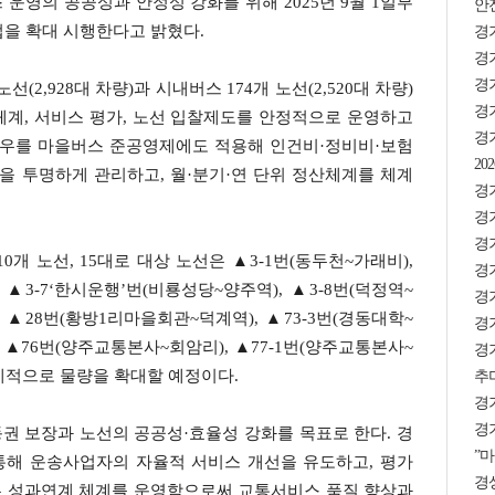
운영의 공공성과 안정성 강화를 위해 2025년 9월 1일부
안
업을 확대 시행한다고 밝혔다.
경
경기
경
(2,928대 차량)과 시내버스 174개 노선(2,520대 차량)
경기
체계, 서비스 평가, 노선 입찰제도를 안정적으로 운영하고
경
하우를 마을버스 준공영제에도 적용해 인건비·정비비·보험
2
을 투명하게 관리하고, 월·분기·연 단위 정산체계를 체계
경기
경
경
개 노선, 15대로 대상 노선은 ▲3-1번(동두천~가래비),
경기
▲3-7‘한시운행’번(비룡성당~양주역), ▲3-8번(덕정역~
경기
, ▲28번(황방1리마을회관~덕계역), ▲73-3번(경동대학~
경기
, ▲76번(양주교통본사~회암리), ▲77-1번(양주교통본사~
경
계적으로 물량을 확대할 예정이다.
추미
경
경기
권 보장과 노선의 공공성·효율성 강화를 목표로 한다. 경
”마
통해 운송사업자의 자율적 서비스 개선을 유도하고, 평가
경상
는 성과연계 체계를 운영함으로써 교통서비스 품질 향상과