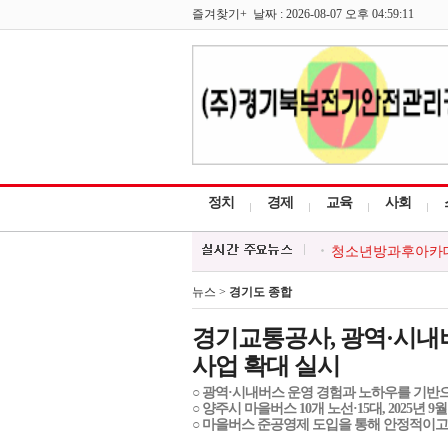
즐겨찾기+ 날짜 : 2026-08-07 오후 04:59:11
정치
경제
교육
사회
청소년방과후아카데미
한국외식업중앙회 포
포천시, 시민과 함께
뉴스 >
경기도 종합
포천시, 경기청년 
대한적십자 영북봉사
경기교통공사, 광역·시내
사업 확대 실시
○ 광역·시내버스 운영 경험과 노하우를 기반
○ 양주시 마을버스 10개 노선·15대, 2025년 9
○ 마을버스 준공영제 도입을 통해 안정적이고