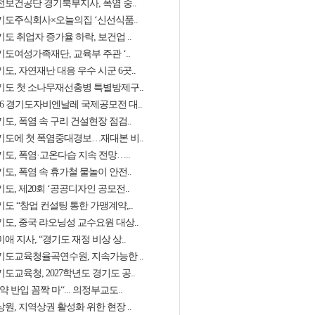
전보건공단 경기북부지사, 폭염 중..
기도주식회사×오늘의집 ‘신선식품..
도 취업자 증가율 하락, 보건업 ..
기도여성가족재단, 교육부 주관 ‘..
도, 자연재난 대응 우수 시군 6곳..
기도 첫 소나무재선충병 특별방제구..
026 경기도자비엔날레 국제공모전 대..
도, 폭염 속 구리 건설현장 점검..
기도에 첫 폭염중대경보…재대본 비..
기도, 폭염·고온다습 지속 전망…..
도, 폭염 속 휴가철 물놀이 안전..
도, 제20회 ‘공공디자인 공모전..
도 “창업 컨설팅 통한 가맹계약,..
기도, 중국 랴오닝성 교수요원 대상..
애 지사, “경기도 재정 비상 상..
기도교육청율곡연수원, 지속가능한 ..
도교육청, 2027학년도 경기도 공..
약 반입 꼼짝 마“... 의정부교도..
원, 지역상권 활성화 위한 현장 ..