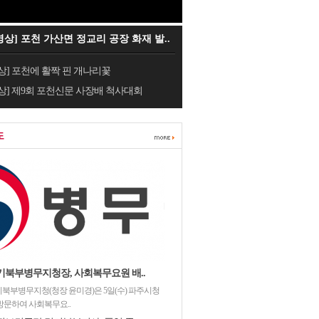
영상] 포천 가산면 정교리 공장 화재 발..
상] 포천에 활짝 핀 개나리꽃
상] 제9회 포천신문 사장배 척사대회
도
기북부병무지청장, 사회복무요원 배..
북부병무지청(청장 윤미경)은 5일(수) 파주시청
방문하여 사회복무요..